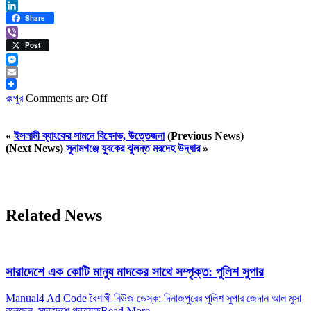
Print
LinkedIn
Share
Viber
Post
Messenger
Email
রংপুর
Comments are Off
«
ইসলামী ব্যাংকের সামনে বিক্ষোভ, উত্তেজনা
(Previous News)
(Next News)
সুনামগঞ্জে যুবকের ঝুলন্ত মরদেহ উদ্ধার
»
Related News
সারাদেশে এক কোটি মানুষ মাদকের সাথে সম্পৃক্ত: পুলিশ সুপার
Manual4 Ad Code বৈশাখী নিউজ ডেস্ক: দিনাজপুরের পুলিশ সুপার জেদান আল মুসা
বলেছেন, সারাদেশে প্রত্যক্ষ
Read More