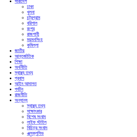
সারাদেশ
ঢাকা
খুলনা
চট্রগ্রাম
বরিশাল
রংপুর
রাজশাহী
ময়মনসিংহ
কুমিল্লা
জাতীয়
আন্তর্জাতিক
শিক্ষা
অর্থনীতি
স্বাস্থ্য তথ্য
প্রবাস
আইন আদালত
পর্যটন
রাজনীতি
অন্যান্য
স্বাস্থ্য তথ্য
সাক্ষাৎকার
বিশেষ সংবাদ
লাইফ স্টাইল
বিচিত্র সংবাদ
এক্সক্লুসিভ