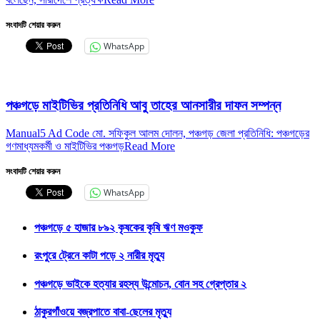
সংবাদটি শেয়ার করুন
WhatsApp
পঞ্চগড়ে মাইটিভির প্রতিনিধি আবু তাহের আনসারীর দাফন সম্পন্ন
Manual5 Ad Code মো. সফিকুল আলম দোলন, পঞ্চগড় জেলা প্রতিনিধি: পঞ্চগড়ের
গণমাধ্যমকর্মী ও মাইটিভির পঞ্চগড়
Read More
সংবাদটি শেয়ার করুন
WhatsApp
পঞ্চগড়ে ৫ হাজার ৮৯২ কৃষকের কৃষি ঋণ মওকুফ
রংপুরে ট্রেনে কাটা পড়ে ২ নারীর মৃত্যু
পঞ্চগড়ে ভাইকে হত্যার রহস্য উন্মোচন, বোন সহ গ্রেপ্তার ২
ঠাকুরগাঁওয়ে বজ্রপাতে বাবা-ছেলের মৃত্যু