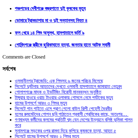
পঞ্চগড়ের দেবীগঞ্জে বজ্রপাতে দুই কৃষকের মৃত্যু
ডোমারে ট্রাকচাপায় মা ও দুই সন্তানসহ নিহত ৪
ফল খেয়ে ১৪ শিশু অসুস্থ, হাসপাতালে ভর্তি ৯
গোবিন্দগঞ্জে স্ত্রীকে ছুরিকাঘাতে হত্যা, জনতার হাতে আটক স্বামী
Comments are Closed
সর্বশেষ
ওসমানীনগর ট্রাজেডি: এক শিশুসহ ৬ জনের পরিচয় মিলেছে
সিলেটে দুর্ঘটনায় আহতদের দেখতে ওসমানী হাসপাতালে জামায়াত নেতৃবৃন্দ
গোলাপগঞ্জে মাদক ও ইভটিজিং বিরোধী মানববন্ধন অনুষ্ঠিত
টাঙ্গুয়ার হাওরে ওয়াচ টাওয়ার এলাকায় গোসলে নেমে পর্যটকের মৃত্যু
হামের উপসর্গে আরও ৩ শিশুর মৃত্যু
সিলেটে গান গাইতে এসে প্রাণ গেলো বাউল শিল্পী পেহেলী ভৈরবীর
হলের রুমমেটদের গোপন ছবি পাঠাতেন প্রবাসী প্রেমিকের কাছে, অতঃপর…
গণমাধ্যম কর্মীদের কলমের প্রতিটি শব্দ যেন দেশের উন্নয়নে বলিষ্ঠ ভূমিকা পালন
করে
সুনামগঞ্জে সড়কের ওপর রামদা দিয়ে কুপিয়ে কৃষককে হত্যা, আহত ৫
সিলেটে হামের উপসর্গে আরও ২ শিশুর মৃত্যু