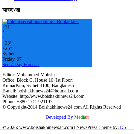
আবহাওয়া
+
31
°
C
+
33°
+
25°
Sylhet
Friday, 07
See 7-Day Forecast
Editor: Mohammed Mohsin
Office: Block C, House 10 (Ist Floor)
KumarPara, Sylhet-3100, Bangladesh
E-mail: boishakhinews24@hotmail.com
Website: http://www.boishakhinews24.com
Phone: +880 1711 921197
© Copyright-2014 Boishakhinews24.com All Rights Reserved
Developed By
Media
it
© 2026: www.boishakhinews24.com
| NewsPress Theme by:
D5
Creation
| Powered by:
WordPress