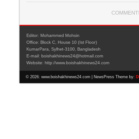
COMMENTS
Editor: Mohammed Mohsin
Office: Block C, House 10 (Ist Floor)
KumarPara, Sylhet-3100, Bangladesh
E-mail: boishakhinews24@hotmail.com
Website: http://www.boishakhinews24.com
© 2026: www.boishakhinews24.com
| NewsPress Theme by:
D