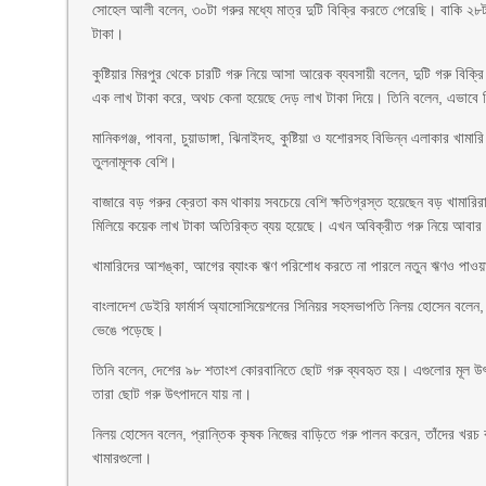
সোহেল আলী বলেন, ৩০টা গরুর মধ্যে মাত্র দুটি বিক্রি করতে পেরেছি। বাকি ২৮ট
টাকা।
কুষ্টিয়ার মিরপুর থেকে চারটি গরু নিয়ে আসা আরেক ব্যবসায়ী বলেন, দুটি গরু বিক
এক লাখ টাকা করে, অথচ কেনা হয়েছে দেড় লাখ টাকা দিয়ে। তিনি বলেন, এভাবে বিক
মানিকগঞ্জ, পাবনা, চুয়াডাঙ্গা, ঝিনাইদহ, কুষ্টিয়া ও যশোরসহ বিভিন্ন এলাকার খামা
তুলনামূলক বেশি।
বাজারে বড় গরুর ক্রেতা কম থাকায় সবচেয়ে বেশি ক্ষতিগ্রস্ত হয়েছেন বড় খামা
মিলিয়ে কয়েক লাখ টাকা অতিরিক্ত ব্যয় হয়েছে। এখন অবিক্রীত গরু নিয়ে আবার খ
খামারিদের আশঙ্কা, আগের ব্যাংক ঋণ পরিশোধ করতে না পারলে নতুন ঋণও পাওয়
বাংলাদেশ ডেইরি ফার্মার্স অ্যাসোসিয়েশনের সিনিয়র সহসভাপতি নিলয় হোসেন বলে
ভেঙে পড়েছে।
তিনি বলেন, দেশের ৯৮ শতাংশ কোরবানিতে ছোট গরু ব্যবহৃত হয়। এগুলোর মূল উ
তারা ছোট গরু উৎপাদনে যায় না।
নিলয় হোসেন বলেন, প্রান্তিক কৃষক নিজের বাড়িতে গরু পালন করেন, তাঁদের খরচ
খামারগুলো।