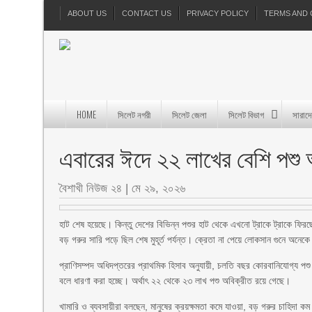
ABOUT US
CONTACT US
PRIVACY POLICY
TERMS AND 
HOME
সিলেট নগরী
সিলেট জেলা
সিলেট বিভাগ
সারাদ
এবারের ঈদে ২২ লাখের বেশি পশু 
বৈশাখী নিউজ ২৪
|
মে ২৯, ২০২৬
হাট শেষ হয়েছে। কিন্তু দেশের বিভিন্ন পশুর হাট থেকে এখনো ট্রাকে ট্রাকে ফিরছ
বড় গরুর সারি পড়ে ছিল শেষ মুহূর্ত পর্যন্ত। ক্রেতা না পেয়ে লোকসান গুনে অনে
প্রাণিসম্পদ অধিদপ্তরের প্রাথমিক হিসাব অনুযায়ী, চলতি বছর কোরবানিযোগ্য প
বলে ধারণা করা হচ্ছে। অর্থাৎ ২২ থেকে ২৩ লাখ পশু অবিক্রীত রয়ে গেছে।
খামারি ও ব্যবসায়ীরা বলছেন, মানুষের ক্রয়ক্ষমতা কমে যাওয়া, বড় গরুর চাহিদা