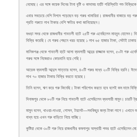
নেমেছে। এর সঙ্গে কয়েক দিনের টানা বৃষ্টি ও কাদাময় হহাঁট পরিস্থিতি পশু বিক
এবার সবচেয়ে বেশি বিপদে পড়েছেন বড় গরুর খামারিরা। রাজধানীর বাজারে বড় 
প্রতি গরুতে লাখ টাকার বেশি ক্ষতির কথা জানিয়েছেন।
বগুড়া সদর থেকে রাজধানীর গাবতলী হাটে ২৫টি গরু এনেছিলেন মাহবুব হোসেন। 
বিক্রি করেছি। যে গরুর পেছনে খরচ হয়েছে ১ লাখ ৬৫ হাজার টাকা, সেটাই ঢাকায়
মানিকগঞ্জ থেকে গাবতলী হাটে আসা ব্যবসায়ী আব্দুর রাজ্জাক বলেন, ৫০টা গরু এন
গরুর সঙ্গে নিজেরাও কোরবানি হয়ে গেছি।
আরেক ব্যবসায়ী আব্দুস সাত্তার বলেন, ৪০টি গরুর মধ্যে ২০টি বিক্রি হয়নি। ঈদে
লাখ ৭০ হাজার টাকায় বিক্রি করতে হয়েছে।
তিনি বলেন, ঋণ করে গরু কিনেছি। টাকা পরিশোধ করতে হবে বলেই কম দামে বিক্র
দিনাজপুর থেকে ৮০টি গরু নিয়ে গাবতলী হাটে এসেছিলেন ব্যবসায়ী মামুন। চারটি 
মামুন বলেন, খাওয়া-দাওয়া, গোসল, টয়লেট—সবকিছুর জন্য টাকা লাগে। এখানে শু
বাধ্য হয়ে এখন গরু বাড়িতে নিয়ে যাচ্ছি।
কুষ্টিয়া থেকে ৩০টি গরু নিয়ে রাজধানীর কমলাপুর অস্থায়ী পশুর হাটে এসেছিলেন