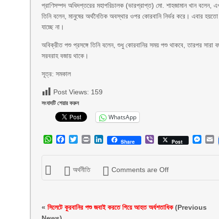
প্রাণিসম্পদ অধিদপ্তরের মহাপরিচালক (ভারপ্রাপ্ত) মো. শাহজামান খান বলেন, এ
তিনি বলেন, মানুষের অর্থনৈতিক অবস্থার ওপর কোরবানি নির্ভর করে। এবার হয়তো কোর
যাচ্ছে না।
অবিক্রীত পশু প্রসঙ্গে তিনি বলেন, শুধু কোরবানির সময় পশু থাকবে, তারপর সা
সরবরাহ বজায় থাকে।
সূত্র: সমকাল
Post Views:
159
সংবাদটি শেয়ার করুন
WhatsApp
WhatsApp
Facebook
Twitter
Print
LinkedIn
Viber
Mess
E
Share
Post
অর্থনীতি
Comments are Off
«
সিলেটে কুরবানির পশু জবাই করতে গিয়ে আহত অর্ধশতাধিক
(Previous
News)