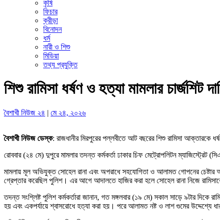
কৃষি
ফিচার
ক্রীড়া
বিনোদন
ধর্ম
নারী ও শিশু
মিডিয়া
তথ্য প্রযুক্তি
শিশু রামিসা ধর্ষণ ও হত্যা মামলার চার্জশিট দা
বৈশাখী নিউজ ২৪
|
মে ২৪, ২০২৬
বৈশাখী নিউজ ডেস্ক
: রাজধানীর মিরপুরের পল্লবীতে আট বছরের শিশু রামিসা আক্তারকে ধ
রোববার (২৪ মে) দুপুরে মামলার তদন্ত কর্মকর্তা ঢাকার চিফ মেট্রোপলিটন ম্যাজিস্ট্রেট
মামলায় মূল অভিযুক্ত সোহেল রানা এবং অপরাধে সহযোগিতা ও আলামত গোপনের চেষ্টার অভিয
গ্রেপ্তার করেছিল পুলিশ। এর আগে আদালতে হাজির করা হলে সোহেল রানা নিজে রামিসাকে ধ
তদন্ত সংশ্লিষ্ট পুলিশ কর্মকর্তারা জানান, গত মঙ্গলবার (১৯ মে) সকাল সাড়ে ৯টার দিকে র
হয় এবং একপর্যায়ে শ্বাসরোধে হত্যা করা হয়। পরে আলামত নষ্ট ও লাশ গুমের উদ্দেশ্যে ধা