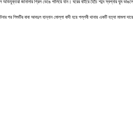
ে অভিযুক্তরা জানালার গ্রিল ভেঙে পালিয়ে যান। ঘরের বাইরে হৈচৈ শব্দে স্বপ্নার ঘুম ভাঙল
ংস ঘটনার পর শিশুটির বাবা আবদুল হান্নান মোল্লা বাদী হয়ে পল্লবী থানায় একটি হত্যা মা