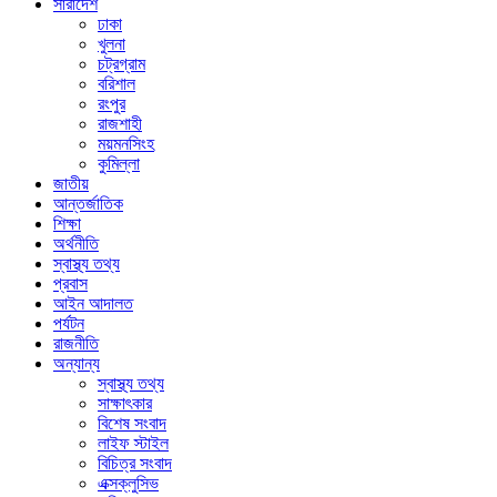
সারাদেশ
ঢাকা
খুলনা
চট্রগ্রাম
বরিশাল
রংপুর
রাজশাহী
ময়মনসিংহ
কুমিল্লা
জাতীয়
আন্তর্জাতিক
শিক্ষা
অর্থনীতি
স্বাস্থ্য তথ্য
প্রবাস
আইন আদালত
পর্যটন
রাজনীতি
অন্যান্য
স্বাস্থ্য তথ্য
সাক্ষাৎকার
বিশেষ সংবাদ
লাইফ স্টাইল
বিচিত্র সংবাদ
এক্সক্লুসিভ