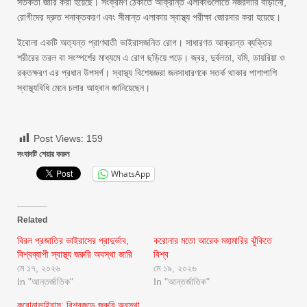
সতর্কতা জারি করা হয়েছে। সংক্রমণ ঠেকাতে আক্রান্ত এলাকাগুলোতে নজরদারি বাড়ানো,
রোগীদের দ্রুত শনাক্তকরণ এবং সীমান্ত এলাকায় স্বাস্থ্য পরীক্ষা জোরদার করা হয়েছে।
ইবোলা একটি অত্যন্ত প্রাণঘাতী ভাইরাসজনিত রোগ। সাধারণত আক্রান্ত ব্যক্তির
শরীরের তরল বা সংস্পর্শের মাধ্যমে এ রোগ ছড়িয়ে পড়ে। জ্বর, দুর্বলতা, বমি, ডায়রিয়া ও
রক্তক্ষরণ এর প্রধান উপসর্গ। স্বাস্থ্য বিশেষজ্ঞরা জনসাধারণকে সতর্ক থাকার পাশাপাশি
স্বাস্থ্যবিধি মেনে চলার আহ্বান জানিয়েছেন।
Post Views:
159
সংবাদটি শেয়ার করুন
WhatsApp
Related
বিরল প্রজাতির ভাইরাসের প্রাদুর্ভাব,
করোনার মতো আরেক মহামারির ঝুঁকিতে
বিশ্বব্যাপী স্বাস্থ্য জরুরি অবস্থা জারি
বিশ্ব
মে ১৭, ২০২৬
মে ১৯, ২০২৬
In "আন্তর্জাতিক"
In "আন্তর্জাতিক"
করোনাভাইরাস: বিশ্বজুড়ে জরুরি অবস্থা