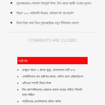
যুক্তরাজ্যের গ্লোবাল ট্যালেন্ট ভিসা: তিন বছরে স্থায়ী হওয়ার সুযোগ
গ্রিসে ২০২ অভিবাসী উদ্ধার, অধিকাংশই বাংলাদেশি
ভিসা-গ্রিন কার্ড নিয়ে যুক্তরাষ্ট্রের নতুন নীতিমালা ঘোষণা
COMMENTS ARE CLOSED
সর্বশেষ
ডেঙ্গুতে আরও ২ জনের মৃত্যু, হাসপাতালে ভর্তি ৬৭২
ওসমানীনগরে বাস দুর্ঘটনায় মামলা, বাতিল হলো রেজিস্ট্রেশন
এটিএমে স্পর্শেই মিলবে টাকা
সিম কোম্পানীগুলোর মেয়াদের বাহানা বন্ধের দাবীতে সিলেটে
মশাল মিছিল
পত্নীতলায় চোলাইমদসহ মহিলা আটক