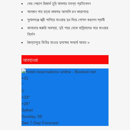
ফের পেছাল রিজার্ভ চুরি মামলার তদন্ত প্রতিবেদন
সালমান শাহ হত্যা মামলার আসামি ডন কারাগারে
সুনামগঞ্জে স্ত্রী পালিয়ে যাওয়ায় দুধ দিয়ে গোসল করলেন স্বামী
কানাডায় জরুরি অবস্থা, দুই শহর থেকে বাসিন্দাদের সরে যাওয়ার
নির্দেশ
জৈন্তাপুরে ডিবির হাওরে দুপক্ষের সংঘর্ষে আহত ৮
আবহাওয়া
+
31
°
C
+
33°
+
26°
Sylhet
Sunday, 09
See 7-Day Forecast