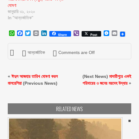
ঘোষণা
জানুয়ারি ৩১, ২০২০
In "আন্তর্জাতিক"
WhatsApp
Facebook
Twitter
Print
LinkedIn
Viber
Messenger
Email
Share
Post
আন্তর্জাতিক
Comments are Off
«
ঈদুল আজহার তারিখ ঘোষণা করল
(Next News)
মাদারীপুরে একই
মালয়েশিয়া
(Previous News)
পরিবারের ৩ জনের মরদেহ উদ্ধার
»
RELATED NEWS