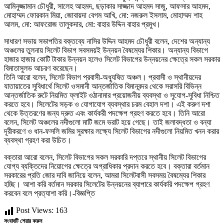
আমিনুজ্জামান চৌধুরী, সালেহ আহমদ, ছড়াকার সাজ্জাদ আহমদ সাজু, আফসার আহমদ,
মোহাম্মদ ফোরকান মিয়া, জোবায়দা বেগম আখি, মো: নজরুল ইসলাম, মোহাম্মদ শাহ
আলম, মো: আফরোজ তালুকদার, মো: বাহার উদ্দিন বাহার প্রমুখ।
সাধারণ সভায় সভাপতির বক্তব্যে নাসির উদ্দিন আহমদ চৌধুরী বলেন, দেশের অন্যান্য
অঞ্চলের তুলনায় সিলেট বিভাগ সবসময়ই উন্নয়ন বৈষম্যের শিকার। অন্যান্য বিভাগে
হাজার হাজার কোটি টাকার উন্নয়ন হলেও সিলেট বিভাগের উন্নয়নের ক্ষেত্রে সকল সরকার
বিমাতাসুলভ আচরণ করেছেন।
তিনি আরো বলেন, সিলেট বিভাগ প্রবাসী-অধ্যুষিত অঞ্চল। প্রবাসী ও স্থানীয়দের
যাতায়াতের সুবিধার্থে সিলেট ওসমানী আন্তর্জাতিক বিমানবন্দর থেকে সরাসরি বিভিন্ন
আন্তর্জাতিক রুটে নিয়মিত ফ্লাইট ওঠানামার প্রয়োজনীয় ব্যবস্থা ও সুযোগ-সুবিধা নিশ্চিত
করতে হবে। সিলেটের সড়ক ও যোগাযোগ ব্যবস্থার চরম বেহাল দশা। এই করুণ দশা
থেকে উত্তরণের জন্য দ্রুত এবং কার্যকরী পদক্ষেপ গ্রহণ করতে হবে। তিনি আরো
বলেন, সিলেট অঞ্চলের নদীগুলো মাটি জমে ভরাট হয়ে গেছে। তাই জলাবদ্ধতা ও বন্যা
দূরীকরণে ও ধান-ফসলি জমির সুরক্ষার লক্ষ্যে সিলেট বিভাগের নদীগুলো নিয়মিত খনন করার
ব্যবস্থা গ্রহণ করা উচিত।
বক্তারা আরো বলেন, সিলেট বিভাগের সকল সরকারি দপ্তরে স্থানীয় সিলেট বিভাগের
যোগ্য ব্যক্তিদের নিয়োগের ক্ষেত্রে অগ্রাধিকার প্রদান করতে হবে। বক্তারা বর্তমান
সরকারের প্রতি জোর দাবি জানিয়ে বলেন, আমরা সিলেটবাসী সবসময় বৈষম্যের শিকার
হচ্ছি। আশা করি বর্তমান সরকার সিলেটের উন্নয়নের ব্যাপারে কার্যকরি পদক্ষেপ গ্রহণ
করবেন বলে প্রত্যাশা করি।-বিজ্ঞপ্তি
Post Views:
163
সংবাদটি শেয়ার করুন