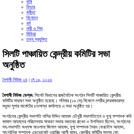
কৃষি
ফিচার
ক্রীড়া
বিনোদন
ধর্ম
নারী ও শিশু
মিডিয়া
তথ্য প্রযুক্তি
সিলটি পাঞ্চায়িত কেন্দ্রীয় কমিটির সভা
অনুষ্ঠিত
বৈশাখী নিউজ ২৪
|
মে ১৬, ২০২৬
বৈশাখী নিউজ ডেস্ক:
সিলেট বিভাগের রাজনৈতিক সংগঠন সিলটি পাঞ্চায়িত কেন্দ্রীয়
কমিটির সাধারণ সভা অনুষ্ঠিত হয়েছে। শনিবার (১৬ মে) বিকেলে নগরীর বন্দরবাজারস্থ
মধুবন সুপার মার্কেটের ৫তলাস্থ কার্যালয়ে এ সভা অনুষ্ঠিত হয়।
সংগঠনের কেন্দ্রীয় সভাপতি নাসির উদ্দিন আহমদ চৌধুরী সভাপতিত্বে ও যুগ্ম সম্পাদক কবি
কামাল আহমদের পরিচালনায় সাধারণ সভায় বক্তব্য রাখেন ও উপস্থিত ছিলেন, সংগঠনের
সহ-সভাপতি অধ্যক্ষ মাওলানা জিলাল আহমদ, যুগ্ম সম্পাদক সৈয়দ ফেরদৌস আহমদ,
সাংগঠনিক সম্পাদক এডভোকেট ওয়ারিছ আলী মামুন, কেন্দ্রীয় কমিটির সদস্য মো: