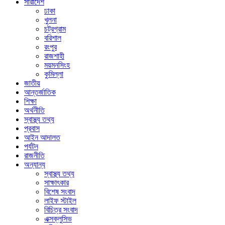
সারাদেশ
ঢাকা
খুলনা
চট্রগ্রাম
বরিশাল
রংপুর
রাজশাহী
ময়মনসিংহ
কুমিল্লা
জাতীয়
আন্তর্জাতিক
শিক্ষা
অর্থনীতি
স্বাস্থ্য তথ্য
প্রবাস
আইন আদালত
পর্যটন
রাজনীতি
অন্যান্য
স্বাস্থ্য তথ্য
সাক্ষাৎকার
বিশেষ সংবাদ
লাইফ স্টাইল
বিচিত্র সংবাদ
এক্সক্লুসিভ