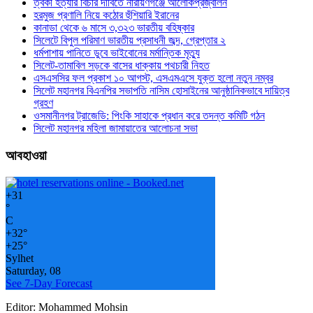
ত্বকী হত্যার বিচার দাবিতে নারায়ণগঞ্জে আলোকপ্রজ্বালন
হরমুজ প্রণালি নিয়ে কঠোর হুঁশিয়ারি ইরানের
কানাডা থেকে ৬ মাসে ৩,৩২৩ ভারতীয় বহিষ্কার
সিলেটে বিপুল পরিমাণ ভারতীয় প্রসাধনী জব্দ, গ্রেপ্তার ২
ধর্মপাশায় পানিতে ডুবে ভাইবোনের মর্মান্তিক মৃত্যু
সিলেট-তামাবিল সড়কে বাসের ধাক্কায় পথচারী নিহত
এসএসসির ফল প্রকাশ ১০ আগস্ট, এসএমএসে যুক্ত হলো নতুন নম্বর
সিলেট মহানগর বিএনপির সভাপতি নাসিম হোসাইনের আনুষ্ঠানিকভাবে দায়িত্ব
গ্রহণ
ওসমানীনগর ট্রাজেডি: পিংকি সাহাকে প্রধান করে তদন্ত কমিটি গঠন
সিলেট মহানগর মহিলা জামায়াতের আলোচনা সভা
আবহাওয়া
+
31
°
C
+
32°
+
25°
Sylhet
Saturday, 08
See 7-Day Forecast
Editor: Mohammed Mohsin