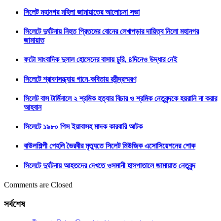
সিলেট মহানগর মহিলা জামায়াতের আলোচনা সভা
সিলেটে দুর্ঘটনায় নিহত প্রিতমের বোনের লেখাপড়ার দায়িত্ব নিলো মহানগর
জামায়াত
ফটো সাংবাদিক দুলাল হোসেনের বাসায় চুরি, ৪দিনেও উদ্ধার নেই
সিলেটে শ্রাবণসন্ধ্যায় গানে-কবিতায় রবীন্দ্রস্মরণ
সিলেট বাস টার্মিনালে ২ শ্রমিক হত্যার বিচার ও শ্রমিক নেতৃবৃন্দকে হয়রানি না করার
আহবান
সিলেটে ১৯৮০ পিস ইয়াবাসহ মাদক কারবারি আটক
বাউলশিল্পী পেহলি ভৈরবীর মৃত্যুতে সিলেট মিউজিক এসোসিয়েশনের শোক
সিলেটে দুর্ঘটনায় আহতদের দেখতে ওসমানী হাসপাতালে জামায়াত নেতৃবৃন্দ
Comments are Closed
সর্বশেষ