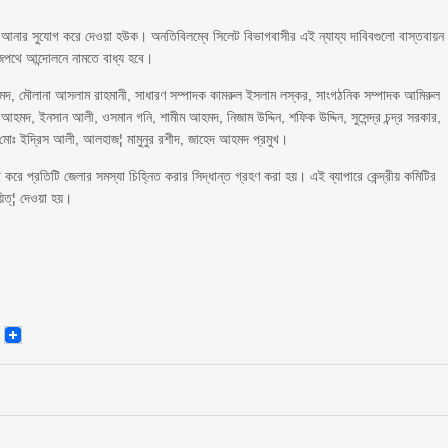
িমান আনার সুযোগ করে দেওয়া হউক। অনতিবিলম্বে সিলেট বিভাগবাসীর এই ন্যায্য দাবিবগুলো বাস্তবায়ন
াজপথে আন্দোলনে নামতে বাধ্য হবে।
 আহমদ, মৌলানা আসলাম রাহমানী, সাধারণ সম্পাদক কামরুল ইসলাম লস্কর, সাংগঠনিক সম্পাদক আমিরুল
িম আহমদ, ইনসান আলী, ওসমান গনি, শামীম আহমদ, নিজাম উদ্দিন, শফিক উদ্দিন, সুসেন্দ্র চন্দ্র সরকার,
 মোঃ ইদ্রিস আলী, আলহাজ¦ মামুনুর রশীদ, জাহেদ আহমদ প্রমুখ।
ি করে প্রতিটি জেলার সমস্যা চিহ্নিত করার সিদ্ধান্ত গ্রহণ করা হয়। এই ব্যাপারে কেন্দ্রীয় কমিটির
য়িত্¦ দেওয়া হয়।
senger
Email