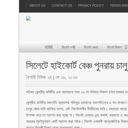
ABOUT US
CONTACT US
PRIVACY POLICY
TERMS AND
HOME
সিলেট নগরী
সিলেট জেলা
সিলেট বিভাগ
সিলেটে হাইকোর্ট বেঞ্চ পুনরায় চা
বৈশাখী নিউজ ২৪
|
মে ১৬, ২০২৬
পরিষদ কেন্দ্রীয় কমিটির এক আলোচনা সভা ১৬ মে শনিবার বিকাল ৪টায় সমবায় ভবনস্
কেন্দ্রীয় কমিটির সভাপতি অধ্যাপক শফিকুর রহমানের সভাপতিত্বে ও সহ সাধারণ স
চালুর জোর দাবি জানিয়ে বলেন, এটা সিলেটবাসীর দীর্ঘদিনের দাবি। বক্তারা আরো ব
উপেক্ষা করে তা স্থাপন করা হচ্ছে না। সিলেট চেম্বার এন্ড কমার্স, করদাতা ও ক
আয়কর ট্রাইবুন্যাল কোর্ট স্থাপন করা হউক। সিলেট ওসমানী আন্তর্জাতিক বিমান 
কারণে বিদেশী বিমান আসা বাধাগ্রস্ত হচ্ছে।