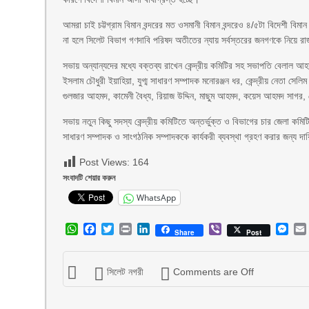
আমরা চাই চট্টগ্রাম বিমান বন্দরের মত ওসমানী বিমান বন্দরেও ৪/৫টা বিদেশী ব
না হলে সিলেট বিভাগ গণদাবি পরিষদ অতীতের ন্যায় সর্বস্তরের জনগণকে নিয়ে র
সভায় অন্যান্যদের মধ্যে বক্তব্য রাখেন কেন্দ্রীয় কমিটির সহ সভাপতি বেলাল
ইসলাম চৌধুরী ইয়াহিয়া, যুগ্ম সাধারণ সম্পাদক মনোরঞ্জন ধর, কেন্দ্রীয় নেতা সেল
গুলজার আহমদ, কামেনী বৈধ্য, রিয়াজ উদ্দিন, মাছুম আহমদ, কয়েস আহমদ সাগর,
সভায় নতুন কিছু সদস্য কেন্দ্রীয় কমিটিতে অন্তর্ভুক্ত ও বিভাগের চার জেলা কমিট
সাধারণ সম্পাদক ও সাংগঠনিক সম্পাদককে কার্যকরী ব্যবস্থা গ্রহণ করার জন্য দা
Post Views:
164
সংবাদটি শেয়ার করুন
WhatsApp
WhatsApp
Facebook
Twitter
Print
LinkedIn
Viber
Mes
Share
Post
সিলেট নগরী
Comments are Off