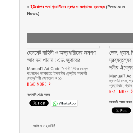
«
ইউরোপের পথে প্রবাসীদের স্বপ্ন ও সংগ্রামের ব্যবচ্ছেদ
(Previous
News)
হেলমেট বাহিনী ও অস্ত্রধারীদের জনগণ
তেল, গ্যাস, 
আর ভয় পায়না : এড. জুবায়ের
দ্রব্যমূল্যে
দলীয় ঐক্যের
Manual1 Ad Code বৈশাখী নিউজ ডেস্ক:
বাংলাদেশ জামায়াতে ইসলামীর কেন্দ্রীয় সহকারী
Manual7 Ad C
সেক্রেটারী জেনারেল ও ১১
জ্বালানি তেল, গ্যা
READ MORE
প্রত্যাহার, গ্যাস
READ MORE
সংবাদটি শেয়ার করুন
সংবাদটি শেয়ার করুন
WhatsApp
অফিস সহকারী!