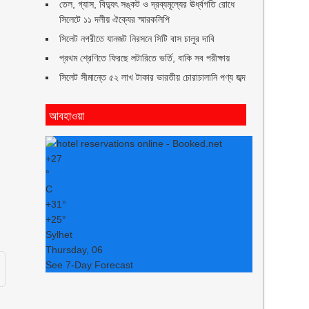
তেল, গ্যাস, বিদ্যুৎ সঙ্কট ও দ্রব্যমূল্যের ঊর্ধ্বগতি রোধে
সিলেটে ১১ দলীয় ঐক্যের স্মারকলিপি
সিলেট নগরীতে যানজট নিরসনে সিটি বাস চালুর দাবি
প্রথম শ্রেণিতে ফিরছে লটারিতে ভর্তি, বাকি সব পরীক্ষায়
সিলেট সীমান্তে ৫২ লাখ টাকার ভারতীয় চোরাচালানি পণ্য জব্দ
আবহাওয়া
+
27
°
C
+
31°
+
25°
Sylhet
Thursday, 06
See 7-Day Forecast