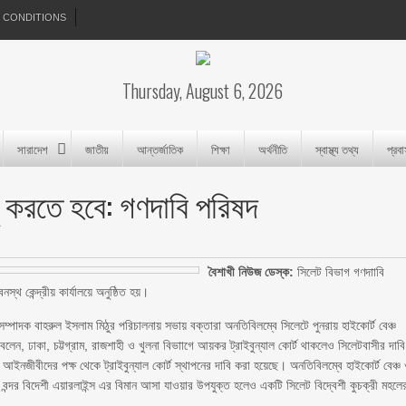
 CONDITIONS
Thursday, August 6, 2026
সারাদেশ
জাতীয়
আন্তর্জাতিক
শিক্ষা
অর্থনীতি
স্বাস্থ্য তথ্য
প্রব
লু করতে হবে: গণদাবি পরিষদ
বৈশাখী নিউজ ডেস্ক:
সিলেট বিভাগ গণদাাবি
থ কেন্দ্রীয় কার্যালয়ে অনুষ্ঠিত হয়।
ম্পাদক বাহরুল ইসলাম মিঠুর পরিচালনায় সভায় বক্তারা অনতিবিলম্বে সিলেটে পুনরায় হাইকোর্ট বেঞ্চ
লেন, ঢাকা, চট্টগ্রাম, রাজশাহী ও খুলনা বিভাাগে আয়কর ট্রাইবুন্যাল কোর্ট থাকলেও সিলেটবাসীর দাবি
র আইনজীবীদের পক্ষ থেকে ট্রাইবুন্যাল কোর্ট স্থাপনের দাবি করা হয়েছে। অনতিবিলম্বে হাইকোর্ট বেঞ্চ
বন্দর বিদেশী এয়ারলাইন্স এর বিমান আসা যাওয়ার উপযুক্ত হলেও একটি সিলেট বিদ্বেশী কুচক্রী মহলে