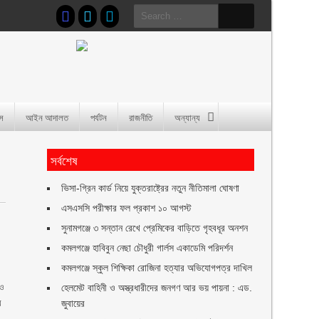
Search
for:
াস
আইন আদালত
পর্যটন
রাজনীতি
অন্যান্য
সর্বশেষ
ভিসা-গ্রিন কার্ড নিয়ে যুক্তরাষ্ট্রের নতুন নীতিমালা ঘোষণা
এসএসসি পরীক্ষার ফল প্রকাশ ১০ আগস্ট
সুনামগঞ্জে ৩ সন্তান রেখে প্রেমিকের বাড়িতে গৃহবধূর অনশন
কমলগঞ্জে হাবিবুন নেছা চৌধুরী গার্লস একাডেমি পরিদর্শন
কমলগঞ্জে স্কুল শিক্ষিকা রোজিনা হত্যার অভিযোগপত্র দাখিল
 ও
হেলমেট বাহিনী ও অস্ত্রধারীদের জনগণ আর ভয় পায়না : এড.
র
জুবায়ের