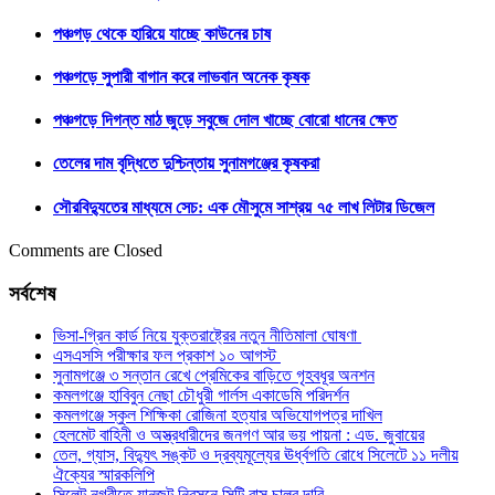
পঞ্চগড় থেকে হারিয়ে যাচ্ছে কাউনের চাষ
পঞ্চগড়ে সুপারী বাগান করে লাভবান অনেক কৃষক
পঞ্চগড়ে দিগন্ত মাঠ জুড়ে সবুজে দোল খাচ্ছে বোরো ধানের ক্ষেত
তেলের দাম বৃদ্ধিতে দুশ্চিন্তায় সুনামগঞ্জের কৃষকরা
সৌরবিদ্যুতের মাধ্যমে সেচ: এক মৌসুমে সাশ্রয় ৭৫ লাখ লিটার ডিজেল
Comments are Closed
সর্বশেষ
ভিসা-গ্রিন কার্ড নিয়ে যুক্তরাষ্ট্রের নতুন নীতিমালা ঘোষণা
এসএসসি পরীক্ষার ফল প্রকাশ ১০ আগস্ট
সুনামগঞ্জে ৩ সন্তান রেখে প্রেমিকের বাড়িতে গৃহবধূর অনশন
কমলগঞ্জে হাবিবুন নেছা চৌধুরী গার্লস একাডেমি পরিদর্শন
কমলগঞ্জে স্কুল শিক্ষিকা রোজিনা হত্যার অভিযোগপত্র দাখিল
হেলমেট বাহিনী ও অস্ত্রধারীদের জনগণ আর ভয় পায়না : এড. জুবায়ের
তেল, গ্যাস, বিদ্যুৎ সঙ্কট ও দ্রব্যমূল্যের ঊর্ধ্বগতি রোধে সিলেটে ১১ দলীয়
ঐক্যের স্মারকলিপি
সিলেট নগরীতে যানজট নিরসনে সিটি বাস চালুর দাবি