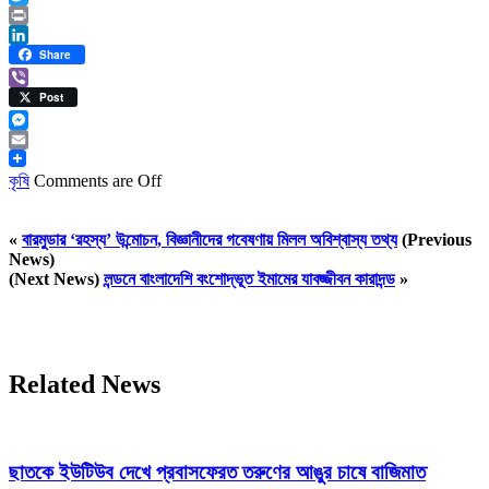
Twitter
Print
LinkedIn
Share
Viber
Post
Messenger
Email
কৃষি
Comments are Off
«
বারমুডার ‘রহস্য’ উন্মোচন, বিজ্ঞানীদের গবেষণায় মিলল অবিশ্বাস্য তথ্য
(Previous
News)
(Next News)
লন্ডনে বাংলাদেশি বংশোদ্ভূত ইমামের যাবজ্জীবন কারাদন্ড
»
Related News
ছাতকে ইউটিউব দেখে প্রবাসফেরত তরুণের আঙুর চাষে বাজিমাত