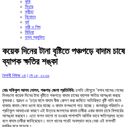
কৃষি
ফিচার
ক্রীড়া
বিনোদন
ধর্ম
নারী ও শিশু
মিডিয়া
তথ্য প্রযুক্তি
কয়েক দিনের টানা বৃষ্টিতে পঞ্চগড়ে বাদাম চাষে
ব্যাপক ক্ষতির শঙ্কা
বৈশাখী নিউজ ২৪
|
মে ১৫, ২০২৬
মোঃ সফিকুল আলম দোলন, পঞ্চগড় জেলা প্রতিনিধি:
চলতি মৌসুমে ˆবশাখ মাসের শেষের
দিনগুলো কয়েক দিনের টানা বৃষ্টিতে পঞ্চগড়ে বাদাম চাষের ব্যাপক ক্ষতির আশঙ্কা করছে
কৃষকরা। ফাল্গুন ও ˆচত্র মাসে বাদাম বীজ রোপণ করা জমিতে অতিরিক্ত বৃষ্টি পানি জমে
থাকায় বাদাম ক্ষেত গুলো মরে যাচ্ছে ও বাদাম ফলগুলো পচে যাচ্ছে। জলবায়ুর পরিবর্তন ও
প্রতিকুল আবহাওয়া কারণে এই উত্তর জনপদের বাদাম চাষীরা এবার বাদাম চাষে বিপযর্য়ের
আশঙ্কা করছেন। এতে ফলন ভালো না হওয়ার পাশাপাশি আর্থিক ভাবে ক্ষতিগ্রস্থ হবেন
বলে বাদাম চাষীরা জানিয়েছেন। ফলে ধানের পরেই অবস্থান করে নেয়া এই ফসলটি
হুমকির মুখে পড়েছে।