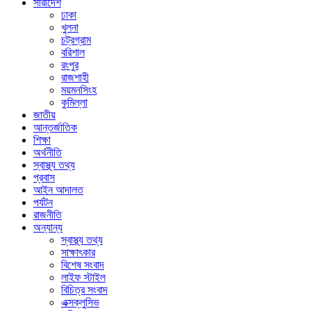
সারাদেশ
ঢাকা
খুলনা
চট্রগ্রাম
বরিশাল
রংপুর
রাজশাহী
ময়মনসিংহ
কুমিল্লা
জাতীয়
আন্তর্জাতিক
শিক্ষা
অর্থনীতি
স্বাস্থ্য তথ্য
প্রবাস
আইন আদালত
পর্যটন
রাজনীতি
অন্যান্য
স্বাস্থ্য তথ্য
সাক্ষাৎকার
বিশেষ সংবাদ
লাইফ স্টাইল
বিচিত্র সংবাদ
এক্সক্লুসিভ