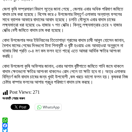
জেলা কৃষি সম্প্রসারণ বিভাগ সূত্রে জানা গেছে , জেলায় এবার অধিক পরিমাণ জমিতে
বাদাম চাষ করা হয়েছে। বিশেষ করে ৫ উপজেলার বিস্তৃর্ণ এলাকায় অন্যান্য ফসলের
সাথে ব্যাপক আকারে বাদামের আবাদ হয়েছে। চলতি মৌসুমে এবার বাদাম চাষের
লক্ষ্যমাত্রা ধরা হয়েছে ৩৯ হাজার ৭ শত হেক্টর। কিন্তু লক্ষ্যমাত্রার চেয়ে ৭ হাজার
হেক্টর বেশী জমিতে বাদাম চাষ করা হয়েছে।
বোদা উপজেলার সদর ইউনিয়নের তিতোপাড়া গ্রামের বাদাম চাষী আবুল হোসেন জানান,
বৈশাখ মাসের শেষের দিনগুলো টানা শিলাবৃষ্টি ও বৃষ্টি হওয়ায় এবং আবহাওয়া অনুকুলে না
থাকায় বিঘা প্রতি ৩-৪ মণ কম ফলন হতে পারে| এতে আমরা আর্থিক ক্ষতির আশংকা
করছি।
বোদা উপজেলা কৃষি অফিসার জানান, এবার আগাম বৃষ্টিপাতে জমিতে পানি জমে থাকলে
বাদাম ক্ষেতগুলো ক্ষতির আশংকা থাকলেও রোদ পেলে তা ক্ষতি হবে না। অত্র এলাকার
বিস্তির্ণ জমি বাদাম চাষের জন্য খুবই উপযোগী ,কম খরচে ভালো ফলন হয়। কৃষকরা নিজ
চেষ্টায় বাম্পার ফলনের আশায় প্রচুর পরিমাণে বাদাম চাষ করছে।
Post Views:
271
সংবাদটি শেয়ার করুন
WhatsApp
WhatsApp
Facebook