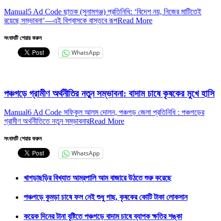
Manual5 Ad Code ছাতক (সুনামগঞ্জ) প্রতিনিধি: ‘বিদেশ নয়, নিজের মাটিতেই
রয়েছে সম্ভাবনা’—এই বিশ্বাসকে বাস্তবে রূপ
Read More
সংবাদটি শেয়ার করুন
WhatsApp
পঞ্চগড়ে গ্রামীণ অর্থনীতির নতুন সম্ভাবনা: বাদাম চাষে কৃষকের মুখে হাসি
Manual6 Ad Code সফিকুল আলম দোলন, পঞ্চগড় জেলা প্রতিনিধি : পঞ্চগড়ের
গ্রামীণ অর্থনীতিতে নতুন সম্ভাবনার
Read More
সংবাদটি শেয়ার করুন
WhatsApp
খাগড়াছড়ির বিখ্যাত আম্রপালি আম বাজারে উঠতে শুরু করেছে
পঞ্চগড়ে কুমড়া চাষে ফল নেই শুধু গাছ, কৃষকের কোটি টাকা লোকসান
কয়েক দিনের টানা বৃষ্টিতে পঞ্চগড়ে বাদাম চাষে ব্যাপক ক্ষতির শঙ্কা