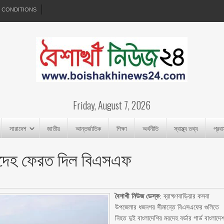
 CONDITIONS
Friday, August 7, 2026
সারাদেশ
জাতীয়
আন্তর্জাতিক
শিক্ষা
অর্থনীতি
স্বাস্থ্য তথ্য
প্রব
মরদেহ ফেরত দিল বিএসএফ
বৈশাখী নিউজ ডেস্ক
: ব্রাহ্মণবাড়িয়ার কসবা
উপজেলার ধজনগর সীমান্তে বিএসএফের গুলিতে
নিহত দুই বাংলাদেশির মরদেহ বর্ডার গার্ড বাংলাদে