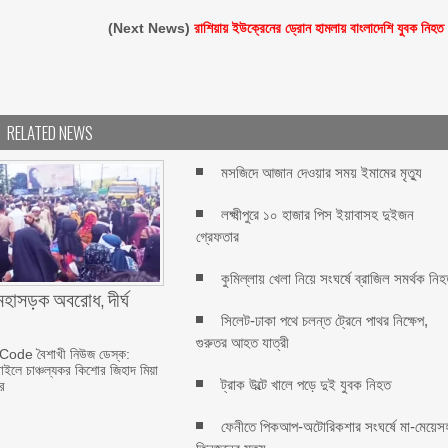
(Next News)
রাশিয়ায় ইউক্রেনের ড্রোন হামলায় বাংলাদেশি যুবক নিহত
RELATED NEWS
মসজিদে আজান দেওয়ার সময় ইমামের মৃত্যু
লক্ষ্মীপুরে ১০ হাজার পিস ইয়াবাসহ দুইজন
গ্রেফতার
কুমিল্লায় খেলা নিয়ে সংঘর্ষে ব্রাজিল সমর্থক নি
মহাসড়ক অবরোধ, দীর্ঘ
সিলেট-ঢাকা পথে চলন্ত ট্রেনে পাথর নিক্ষেপ,
গুরুতর আহত যাত্রী
ode বৈশাখী নিউজ ডেস্ক:
সরাইলে চাঞ্চল্যকর কিশোর জিহাদ মিয়া
ট্রাক উল্টে খালে পড়ে দুই যুবক নিহত
র
ফেনীতে পিকআপ-অটোরিকশার সংঘর্ষে মা-মেয়েস