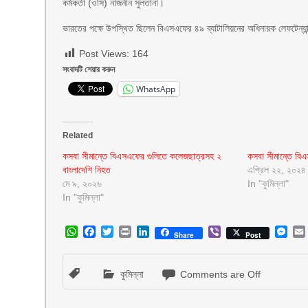
কর্মকর্তা (ওসি) নাজনীন সুলতানা।
ভারতের পক্ষে উপস্থিত ছিলেন বিএসএফের ৪৯ ব্যাটালিয়নের অধিনায়ক লেফটেন্যা
Post Views:
164
সংবাদটি শেয়ার করুন
WhatsApp
Related
কসবা সীমান্তে বিএসএফের গুলিতে কলেজছাত্রসহ ২
কসবা সীমান্তে বিএ
বাংলাদেশি নিহত
এপ্রিল ২২, ২০২৪
মে ৯, ২০২৬
In "কুমিল্লা"
In "কুমিল্লা"
WhatsApp
Facebook
Twitter
Print
LinkedIn
Viber
Mes
Share
Post
কুমিল্লা
Comments are Off