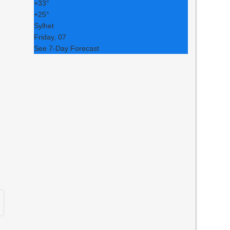
+
33°
+
25°
Sylhet
Friday, 07
See 7-Day Forecast