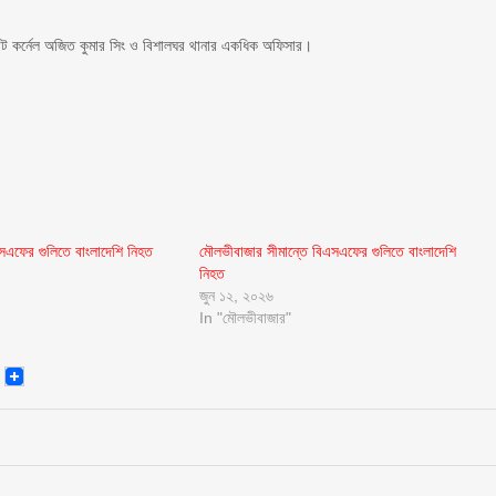
ন্ট কর্নেল অজিত কুমার সিং ও বিশালঘর থানার একধিক অফিসার।
সএফের গুলিতে বাংলাদেশি নিহত
মৌলভীবাজার সীমান্তে বিএসএফের গুলিতে বাংলাদেশি
নিহত
জুন ১২, ২০২৬
In "মৌলভীবাজার"
senger
Email