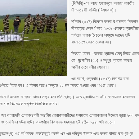
(বিজিবি)-এর কাছে হস্তান্তর করেছে ভারতীয়
সীমান্তরক্ষী বাহিনী (বিএসএফ)।
শনিবার (৯ মে) বিকেলে কসবা উপজেলার ক্ষিরনাল
সীমান্তের মেইন পিলার ২০৩৬ এলাকায় ব্যাটালিয়
পর্যায়ের পতাকা বৈঠকের মাধ্যমে মরদেহ দুটি
বাংলাদেশে ফেরত দেওয়া হয়।
নিহতরা হলেন- ধজনগর গ্রামের হেবযু মিয়ার ছেলে
মো. মুরসালিন (২০) ও মধুপুর গ্রামের মকরম
আলীর ছেলে নবীর হোসেন।
এর আগে, শুক্রবার (০৮ মে) দিবাগত রাত
ররা গুলিতে নিহত হন। এ ঘটনায় আরও অন্তত ২০ জন আহত হওয়ার খবর পাওয়া গেছে।
থানকালে বিএসএফ সদস্যরা তাদের লক্ষ্য করে গুলি ছোড়ে। এতে মুরসালিন ও নবীর হোসেনসহ কয়েকজন
হয় বলে বিএসএফ কর্তৃপক্ষ বিজিবিকে জানায়।
১৫ জন বাংলাদেশি চোরাকারবারী ভারতীয় চোরাকারবারীদের সহায়তায় চোরাচালানের উদ্দেশে প্রায় ২০০ গ
 ধস্তাধস্তির ঘটনা ঘটে। একপর্যায়ে বিএসএফ সদস্যরা দুই রাউন্ড ছররা গুলি ছোড়ে।
(সুলতানপুর)-এর অধিনায়ক লেফটেন্যান্ট কর্নেল এস এম শরিফুল ইসলাম এবং কসবা থানার ভারপ্রাপ্ত