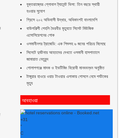
যুক্তরাজ্যের গ্লোবাল ট্যালেন্ট ভিসা: তিন বছরে স্থায়ী
হওয়ার সুযোগ
গ্রিসে ২০২ অভিবাসী উদ্ধার, অধিকাংশই বাংলাদেশি
ন
বাউলশিল্পী পেহলি ভৈরবীর মৃত্যুতে সিলেট মিউজিক
এসোসিয়েশনের শোক
ওসমানীনগর ট্রাজেডি: এক শিশুসহ ৬ জনের পরিচয় মিলেছে
সিলেটে দুর্ঘটনায় আহতদের দেখতে ওসমানী হাসপাতালে
জামায়াত নেতৃবৃন্দ
গোলাপগঞ্জে মাদক ও ইভটিজিং বিরোধী মানববন্ধন অনুষ্ঠিত
টাঙ্গুয়ার হাওরে ওয়াচ টাওয়ার এলাকায় গোসলে নেমে পর্যটকের
মৃত্যু
আবহাওয়া
জ
+
31
°
C