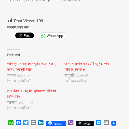
Post Views:
109
সংবাদটি শেয়ার করুন
WhatsApp
Related
পাকিস্তানে ভয়াবহ বন্যায় নিহত ৯৩৭,
জাপানে একদিনে ১৫৫টি ভূমিকম্পের
জরুরি অবস্থা জারি
আঘাত, নিহত ৮
আগস্ট ২৬, ২০২২
জানুয়ারি ২, ২০২৪
In "আন্তর্জাতিক"
In "আন্তর্জাতিক"
৫ দশমিক ২ মাত্রার ভূমিকম্পে কাঁপলো
ফিলিপাইন
অক্টোবর ১৩, ২০২৩
In "আন্তর্জাতিক"
WhatsApp
Facebook
Twitter
Print
LinkedIn
Viber
Messenger
Email
Share
Post