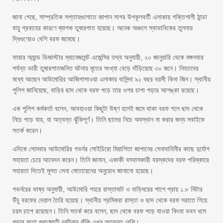
জানা গেছে, সাম্প্রতিক সপ্তাহগুলোতে জাপান সাগর উপকূলবর্তী এলাকায় শক্তিশালী ঠান্ডা
বায়ু প্রবাহের কারণে ব্যাপক তুষারপাত হয়েছে। অনেক অঞ্চলে স্বাভাবিকের তুলনায়
দ্বিগুণেরও বেশি বরফ জমেছে।
ফায়ার অ্যান্ড ডিজাস্টার ম্যানেজমেন্ট এজেন্সির তথ্য অনুযায়ী, ২০ জানুয়ারি থেকে মঙ্গলবার
পর্যন্ত ভারী তুষারপাতজনিত ঘটনায় মৃতের সংখ্যা বেড়ে দাঁড়িয়েছে ৩০ জনে। নিহতদের
মধ্যে আছেন আউমোরির আজিগাসাওয়া এলাকার বাসিন্দা ৯১ বছর বয়সী কিনা জিন। স্থানীয়
পুলিশ জানিয়েছে, বাড়ির ছাদ থেকে বরফ পড়ে তার ওপর চাপা পড়ার আশঙ্কা রয়েছে।
এক পুলিশ কর্মকর্তা বলেন, আবহাওয়া কিছুটা উষ্ণ হলেই জমে থাকা বরফ গলে ছাদ থেকে
নিচে পড়ে যায়, যা অত্যন্ত ঝুঁকিপূর্ণ। তিনি ছাদের নিচে অবস্থান না করার জন্য সবাইকে
সতর্ক করেন।
এদিকে সোমবার আউমোরির গভর্নর সোইচিরো মিয়াশিতা জাপানের সেনাবাহিনীর কাছে দুর্যোগ
সহায়তা চেয়ে আবেদন করেন। তিনি জানান, একাকী বসবাসকারী বয়স্কদের বরফ পরিষ্কারে
সহায়তা দিতেই মূলত সেনা মোতায়েনের অনুরোধ জানানো হয়েছে।
গভর্নরের ভাষ্য অনুযায়ী, আউমোরি শহরে রাস্তাঘাট ও বাড়িঘরের পাশে প্রায় ১.৮ মিটার
উঁচু বরফের দেয়াল তৈরি হয়েছে। স্থানীয় শ্রমিকরা রাস্তা ও ছাদ থেকে বরফ সরাতে গিয়ে
চরম চাপে রয়েছেন। তিনি সতর্ক করে বলেন, ছাদ থেকে বরফ পড়ে যাওয়া কিংবা ভবন ধসে
পড়ার মতো প্রাণঘাতী দুর্ঘটনার ঝুঁকি এখন অত্যন্ত বেশি।