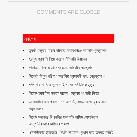
COMMENTS ARE CLOSED
সর্বশেষ
ত্বকী হত্যার বিচার দাবিতে নারায়ণগঞ্জে আলোকপ্রজ্বালন
হরমুজ প্রণালি নিয়ে কঠোর হুঁশিয়ারি ইরানের
কানাডা থেকে ৬ মাসে ৩,৩২৩ ভারতীয় বহিষ্কার
সিলেটে বিপুল পরিমাণ ভারতীয় প্রসাধনী জব্দ, গ্রেপ্তার ২
ধর্মপাশায় পানিতে ডুবে ভাইবোনের মর্মান্তিক মৃত্যু
সিলেট-তামাবিল সড়কে বাসের ধাক্কায় পথচারী নিহত
এসএসসির ফল প্রকাশ ১০ আগস্ট, এসএমএসে যুক্ত হলো
নতুন নম্বর
সিলেট মহানগর বিএনপির সভাপতি নাসিম হোসাইনের
আনুষ্ঠানিকভাবে দায়িত্ব গ্রহণ
ওসমানীনগর ট্রাজেডি: পিংকি সাহাকে প্রধান করে তদন্ত কমিটি