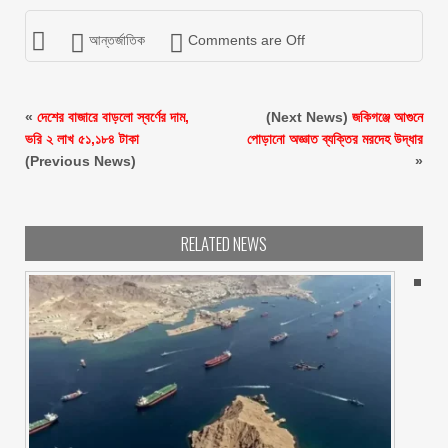
আন্তর্জাতিক
Comments are Off
«
দেশের বাজারে বাড়লো স্বর্ণের দাম,
(Next News)
জকিগঞ্জে আগুনে
ভরি ২ লাখ ৫১,১৮৪ টাকা
পোড়ানো অজ্ঞাত ব্যক্তির মরদেহ উদ্ধার
(Previous News)
»
RELATED NEWS