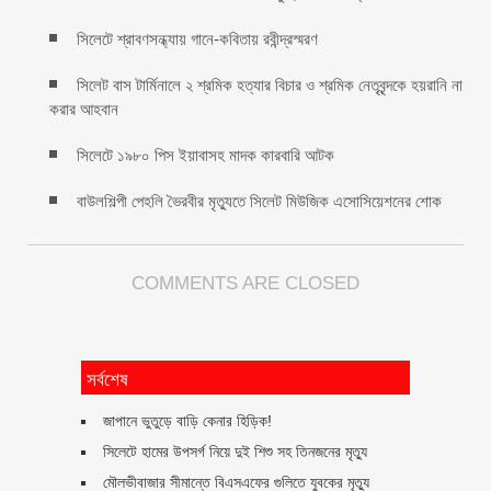
সিলেটে শ্রাবণসন্ধ্যায় গানে-কবিতায় রবীন্দ্রস্মরণ
সিলেট বাস টার্মিনালে ২ শ্রমিক হত্যার বিচার ও শ্রমিক নেতৃবৃন্দকে হয়রানি না
করার আহবান
সিলেটে ১৯৮০ পিস ইয়াবাসহ মাদক কারবারি আটক
বাউলশিল্পী পেহলি ভৈরবীর মৃত্যুতে সিলেট মিউজিক এসোসিয়েশনের শোক
COMMENTS ARE CLOSED
সর্বশেষ
জাপানে ভুতুড়ে বাড়ি কেনার হিড়িক!
সিলেটে হামের উপসর্গ নিয়ে দুই শিশু সহ তিনজনের মৃত্যু
মৌলভীবাজার সীমান্তে বিএসএফের গুলিতে যুবকের ‍মৃত্যু