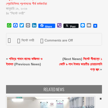
প্রোভিসিসহ প্রশাসনের শীর্ষ কর্মকর্তারা
জানুয়ারি ১৯, ২০২৬
In "সিলেট নগরী"
WhatsApp
Facebook
Twitter
Print
LinkedIn
Viber
Messenger
Email
Share
Post
সিলেট নগরী
Comments are Off
«
পবিত্র শাবান মাসের ফজিলত ও
(Next News)
সিলেট সীমান্তে ১
ইবাদত
(Previous News)
কোটি ৯ লাখ টাকার ভারতীয় চোরাচালানি
পণ্য জব্দ
»
RELATED NEWS