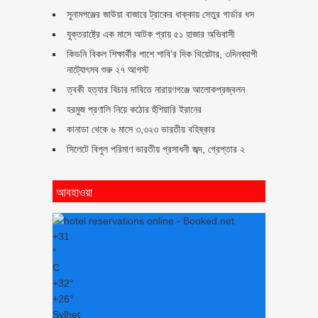
সুনামগঞ্জের জাউয়া বাজারে ট্রাকের ধাক্কায় সেতুর গার্ডার ধস
যুক্তরাষ্ট্রে এক মাসে আটক প্রায় ৫১ হাজার অভিবাসী
কিডনি বিকল শিক্ষার্থীর পাশে শাবি’র দিক থিয়েটার, ৩দিনব্যাপী
নাট্যোৎসব শুরু ২৭ আগস্ট
ত্বকী হত্যার বিচার দাবিতে নারায়ণগঞ্জে আলোকপ্রজ্বলন
হরমুজ প্রণালি নিয়ে কঠোর হুঁশিয়ারি ইরানের
কানাডা থেকে ৬ মাসে ৩,৩২৩ ভারতীয় বহিষ্কার
সিলেটে বিপুল পরিমাণ ভারতীয় প্রসাধনী জব্দ, গ্রেপ্তার ২
আবহাওয়া
+
31
°
C
+
32°
+
26°
Sylhet