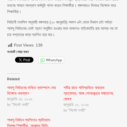
ভবনের সামনে অবস্থান কর্মসূচি পালন করেন শিক্ষার্থীরা। মঙ্গলবারও দিনভর বিক্ষোভ করে
শিক্ষার্থিরা।
নির্বাচনী তফসিল অনুযায়ী মঙ্গলবার (২০ জানুয়ারি) সকাল ৯টা থেকে বিকাল ৪টা পর্যন্ত
শাকসু নির্বাচনের ভোট গ্রহণ অনুষ্ঠিত হওয়ার কথা থাকলেও হাইকোর্টের রায় আসার পর তা
চার সপ্তাহের জন্য স্থগিত হয়ে যায়।
Post Views:
138
সংবাদটি শেয়ার করুন
WhatsApp
Related
শাকসু নির্বাচনের দাবিতে ক্যাম্পাসে ফের
গভীর রাতে শাবিপ্রবিতে অবরোধ
বিক্ষোভ-অবস্থান
প্রত্যাহার, আজ গোলচত্ত্বরে সমাবেশের
জানুয়ারি ২৪, ২০২৬
ঘোষণা
In "সিলেট নগরী"
জানুয়ারি ২০, ২০২৬
In "সিলেট নগরী"
শাকসু নির্বাচন স্থগিতের প্রতিবাদে
বিক্ষুব্ধ শিক্ষার্থীরা, অবরুদ্ধ ভিসি-