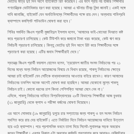
ভোটের মাত্র দুই দিন আগে হাইকোর্টে রিট করেছেন। এর ফলে প্রায় নয় হাজার শিক্ষার্থীর
গণতান্ত্রিক ভোটাধিকার হরণ করা হয়েছে। আমরা এ ঘটনার তীব্র নিন্দা জানাই। একই সঙ্গে
দাবি জানাচ্ছি, হাইকোর্ট যেন অনতিবিলম্বে শিক্ষার্থীদের পক্ষে রায় দেন। অন্যথায় শাবিপ্রবি
ক্যাম্পাসে কমপ্লিট শাটডাউন ঘোষণা করা হবে।’
শিবির সমর্থিত জিএস প্রার্থী মুজাহিদুল ইসলাম বলেন, ‘আমাদের ভাই-বোনেরা দিনরাত কষ্ট
করে প্রচারণা চালিয়েছে। কেউ টিউশনি করে জমানো টাকা খরচ করেছে, কেউ ঋণ করে
নির্বাচনী প্রচারণা চালিয়েছে। কিন্তু ভোটের দুই দিন আগে রিট করে শিক্ষার্থীদের সঙ্গে
প্রতারণা করা হয়েছে। এটির জবাব শিক্ষার্থীরাই দেবে।’
স্বতন্ত্র জিএস প্রার্থী ফয়সাল হোসেন বলেন, ‘ত্রয়োদশ জাতীয় সংসদ নির্বাচনের পর ২১
দিনের মধ্যে অন্য নির্বাচন আয়োজনের বিষয়ে যে বিধান রয়েছে, শাকসু নির্বাচনের ক্ষেত্রে
আমরা চাই হাইকোর্ট যেন সেটিকে বাধ্যবাধকতার আওতার বাইরে রাখেন। কারণ আমাদের
নির্বাচনের তফশিল অনেক আগেই ঘোষণা করা হয়েছিল। আমরা যেকোনো মূল্যে শাকসু
নির্বাচন চাই। কোনো ধরনের চাপ কিংবা পেশিশক্তি আমরা মেনে নেব না।’
এদিকে, শাকসু নির্বাচনের দাবিতে বিশ্ববিদ্যালয়ের ২৮টি বিভাগের শিক্ষার্থীরা আজ বুধবার
(২১ জানুয়ারি) থেকে ক্লাস ও পরীক্ষা বর্জনের ঘোষণা দিয়েছেন।
এর আগে সোমবার (১৯ জানুয়ারি) দুপুরে চার সপ্তাহের জন্য শাকসু ও হল সংসদ নির্বাচন
স্থগিত করে রায় দেয় হাইকোর্ট। এতে নির্ধারিত দিনে নির্বাচন আয়োজনের দাবিতে উত্তাল
হয়ে ওঠে ক্যাম্পাস। পরে প্রশাসনিক ভবনে তালা দিয়ে সিলেট-সুনামগঞ্জ সড়ক অবরোধ
করেন শিক্ষার্থীরা। এরপর বিকাল ৫টা অবরোধ কর্মসূচি প্রত্যাহার করে আবারও রেজিস্ট্রার