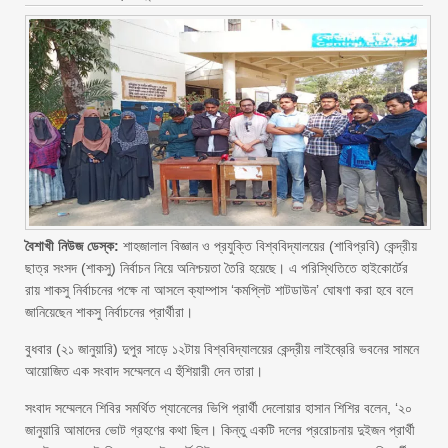
বৈশাখী নিউজ ডেস্ক:
শাহজালাল বিজ্ঞান ও প্রযুক্তি বিশ্ববিদ্যালয়ের (শাবিপ্রবি) কেন্দ্রীয়
ছাত্র সংসদ (শাকসু) নির্বাচন নিয়ে অনিশ্চয়তা তৈরি হয়েছে। এ পরিস্থিতিতে হাইকোর্টের
রায় শাকসু নির্বাচনের পক্ষে না আসলে ক্যাম্পাস ‘কমপ্লিট শাটডাউন’ ঘোষণা করা হবে বলে
জানিয়েছেন শাকসু নির্বাচনের প্রার্থীরা।
বুধবার (২১ জানুয়ারি) দুপুর সাড়ে ১২টায় বিশ্ববিদ্যালয়ের কেন্দ্রীয় লাইব্রেরি ভবনের সামনে
আয়োজিত এক সংবাদ সম্মেলনে এ হুঁশিয়ারী দেন তারা।
সংবাদ সম্মেলনে শিবির সমর্থিত প্যানেলের ভিপি প্রার্থী দেলোয়ার হাসান শিশির বলেন, ‘২০
জানুয়ারি আমাদের ভোট গ্রহণের কথা ছিল। কিন্তু একটি দলের প্ররোচনায় দুইজন প্রার্থী