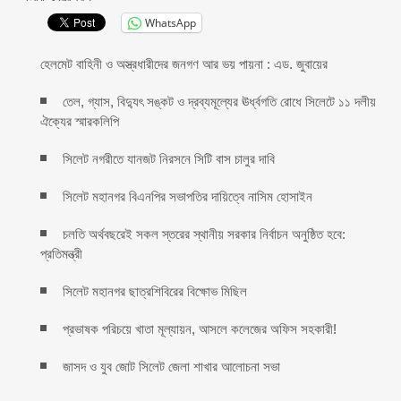
WhatsApp
হেলমেট বাহিনী ও অস্ত্রধারীদের জনগণ আর ভয় পায়না : এড. জুবায়ের
তেল, গ্যাস, বিদ্যুৎ সঙ্কট ও দ্রব্যমূল্যের ঊর্ধ্বগতি রোধে সিলেটে ১১ দলীয়
ঐক্যের স্মারকলিপি
সিলেট নগরীতে যানজট নিরসনে সিটি বাস চালুর দাবি
সিলেট মহানগর বিএনপির সভাপতির দায়িত্বে নাসিম হোসাইন
চলতি অর্থবছরেই সকল স্তরের স্থানীয় সরকার নির্বাচন অনুষ্ঠিত হবে:
প্রতিমন্ত্রী
সিলেট মহানগর ছাত্রশিবিরের বিক্ষোভ মিছিল
প্রভাষক পরিচয়ে খাতা মূল্যায়ন, আসলে কলেজের অফিস সহকারী!
জাসদ ও যুব জোট সিলেট জেলা শাখার আলোচনা সভা