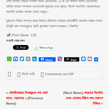
এমাদ উল্লাহ শহিদুল ইসলাম শাহীন এডভোকেট, এ কে এম শমিউল আলম এডভোকেট,
বর্তমান সাধারণ সম্পাদক এডভোকেট জুবায়ের বখত জুবের, সিলেট অনলাইন প্রেসক্লাবের
সভাপতি গুলজার আহমদ হেলাল প্রমুখ।
সুষ্ঠভাবে নির্বাচন সম্পন্ন করায় নির্বাচন কমিশনার আয়কর আইনজীবী মোহাম্মদ সদরুল হাসান
চৌধুরী সকল সদস্যবৃন্দের প্রতি কৃতজ্ঞতা প্রকাশ করেছেন। বিজ্ঞপ্তি
Post Views:
125
সংবাদটি শেয়ার করুন
WhatsApp
WhatsApp
Facebook
Twitter
Print
LinkedIn
Viber
Messenger
Email
Share
Post
সিলেট নগরী
Comments are Off
«
মৌলভীবাজারে দিনমজুরকে গলা কেটে
(Next News)
শুক্রবার সিলেটের
হত্যা, গ্রেফতার ২
(Previous
যেসব এলাকায় মিছিল-সভা-সমাবেশ
News)
নিষিদ্ধ
»