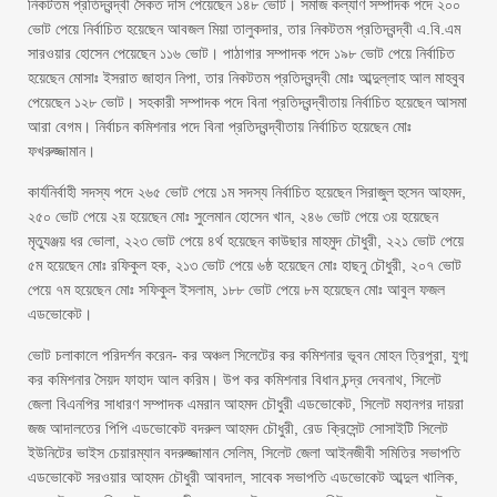
নিকটতম প্রতিদ্বন্দ্বী সৈকত দাস পেয়েছেন ১৪৮ ভোট। সমাজ কল্যাণ সম্পাদক পদে ২০০
ভোট পেয়ে নির্বাচিত হয়েছেন আবজল মিয়া তালুকদার, তার নিকটতম প্রতিদ্বন্দ্বী এ.বি.এম
সারওয়ার হোসেন পেয়েছেন ১১৬ ভোট। পাঠাগার সম্পাদক পদে ১৯৮ ভোট পেয়ে নির্বাচিত
হয়েছেন মোসাঃ ইসরাত জাহান নিপা, তার নিকটতম প্রতিদ্বন্দ্বী মোঃ আব্দুল্লাহ আল মাহবুব
পেয়েছেন ১২৮ ভোট। সহকারী সম্পাদক পদে বিনা প্রতিদ্বন্দ্বীতায় নির্বাচিত হয়েছেন আসমা
আরা বেগম। নির্বাচন কমিশনার পদে বিনা প্রতিদ্বন্দ্বীতায় নির্বাচিত হয়েছেন মোঃ
ফখরুজ্জামান।
কার্যনির্বাহী সদস্য পদে ২৬৫ ভোট পেয়ে ১ম সদস্য নির্বাচিত হয়েছেন সিরাজুল হুসেন আহমদ,
২৫০ ভোট পেয়ে ২য় হয়েছেন মোঃ সুলেমান হোসেন খান, ২৪৬ ভোট পেয়ে ৩য় হয়েছেন
মৃত্যুঞ্জয় ধর ভোলা, ২২৩ ভোট পেয়ে ৪র্থ হয়েছেন কাউছার মাহমুদ চৌধুরী, ২২১ ভোট পেয়ে
৫ম হয়েছেন মোঃ রফিকুল হক, ২১৩ ভোট পেয়ে ৬ষ্ঠ হয়েছেন মোঃ হাছনু চৌধুরী, ২০৭ ভোট
পেয়ে ৭ম হয়েছেন মোঃ সফিকুল ইসলাম, ১৮৮ ভোট পেয়ে ৮ম হয়েছেন মোঃ আবুল ফজল
এডভোকেট।
ভোট চলাকালে পরিদর্শন করেন- কর অঞ্চল সিলেটের কর কমিশনার ভূবন মোহন ত্রিপুরা, যুগ্ম
কর কমিশনার সৈয়দ ফাহাদ আল করিম। উপ কর কমিশনার বিধান চন্দ্র দেবনাথ, সিলেট
জেলা বিএনপির সাধারণ সম্পাদক এমরান আহমদ চৌধুরী এডভোকেট, সিলেট মহানগর দায়রা
জজ আদালতের পিপি এডভোকেট বদরুল আহমদ চৌধুরী, রেড ক্রিসেন্ট সোসাইটি সিলেট
ইউনিটের ভাইস চেয়ারম্যান বদরুজ্জামান সেলিম, সিলেট জেলা আইনজীবী সমিতির সভাপতি
এডভোকেট সরওয়ার আহমদ চৌধুরী আবদাল, সাবেক সভাপতি এডভোকেট আব্দুল খালিক,