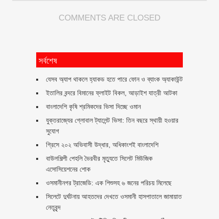
COMMENTS ARE CLOSED
সর্বশেষ
যেসব অ্যাপ থাকলে হ্যাকড হতে পারে ফোন ও ব্যাংক অ্যাকাউন্ট
ইতালির বন্দরে বিমানের ফ্লাইট বিকল, আড়াইশ যাত্রী আটকা
বাংলাদেশি কৃষি শ্রমিকদের ভিসা দিচ্ছে ওমান
যুক্তরাজ্যের গ্লোবাল ট্যালেন্ট ভিসা: তিন বছরে স্থায়ী হওয়ার
সুযোগ
গ্রিসে ২০২ অভিবাসী উদ্ধার, অধিকাংশই বাংলাদেশি
বাউলশিল্পী পেহলি ভৈরবীর মৃত্যুতে সিলেট মিউজিক
এসোসিয়েশনের শোক
ওসমানীনগর ট্রাজেডি: এক শিশুসহ ৬ জনের পরিচয় মিলেছে
সিলেটে দুর্ঘটনায় আহতদের দেখতে ওসমানী হাসপাতালে জামায়াত
নেতৃবৃন্দ