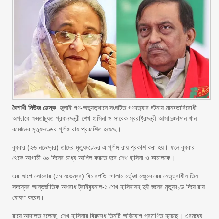
বৈশাখী নিউজ ডেস্ক
: জুলাই গণ-অভ্যুত্থানে সংঘটিত গণহত্যার ঘটনায় মানবতাবিরোধী
অপরাধে ক্ষমতাচ্যুত প্রধানমন্ত্রী শেখ হাসিনা ও সাবেক স্বরাষ্ট্রমন্ত্রী আসাদুজ্জামান খান
কামালের মৃত্যুদণ্ডের পূর্ণাঙ্গ রায় প্রকাশিত হয়েছে।
বুধবার (২৬ নভেম্বর) তাদের মৃত্যুদণ্ডের এ পূর্ণাঙ্গ রায় প্রকাশ করা হয়। ফলে বুধবার
থেকে আগামী ৩০ দিনের মধ্যে আপিল করতে হবে শেখ হাসিনা ও কামালকে।
এর আগে সোমবার (১৭ নভেম্বর) বিচারপতি গোলাম মর্তূজা মজুমদারের নেতৃত্বাধীন তিন
সদস্যের আন্তর্জাতিক অপরাধ ট্রাইব্যুনাল-১ শেখ হাসিনাসহ দুই জনের মৃত্যুদণ্ড দিয়ে রায়
ঘোষণা করেন।
রায়ে আদালত বলেছে, শেখ হাসিনার বিরুদ্ধে তিনটি অভিযোগ প্রমাণিত হয়েছে। এরমধ্যে