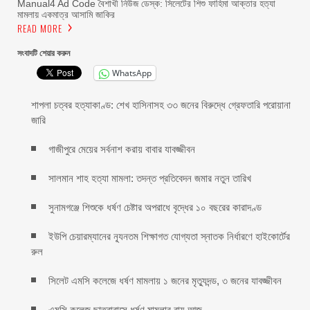
Manual4 Ad Code বৈশাখী নিউজ ডেস্ক: সিলেটের শিশু ফাহিমা আক্তার হত্যা
মামলায় একমাত্র আসামি জাকির
READ MORE
সংবাদটি শেয়ার করুন
WhatsApp
শাপলা চত্বর হত্যাকাণ্ড: শেখ হাসিনাসহ ৩৩ জনের বিরুদ্ধে গ্রেফতারি পরোয়ানা
জারি
গাজীপুরে মেয়ের সর্বনাশ করায় বাবার যাবজ্জীবন
সালমান শাহ হত্যা মামলা: তদন্ত প্রতিবেদন জমার নতুন তারিখ
সুনামগঞ্জে শিশুকে ধর্ষণ চেষ্টার অপরাধে বৃদ্ধের ১০ বছরের কারাদণ্ড
ইউপি চেয়ারম্যানের ন্যূনতম শিক্ষাগত যোগ্যতা স্নাতক নির্ধারণে হাইকোর্টের
রুল
সিলেট এমসি কলেজে ধর্ষণ মামলায় ১ জনের মৃত্যুদন্ড, ৩ জনের যাবজ্জীবন
এমসি কলেজ ছাত্রাবাসে ধর্ষণ মামলার রায় আজ