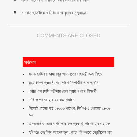
মাদরাসাছাত্রীকে ধর্ষণের দায়ে বৃদ্ধের মৃত্যুদণ্ড
COMMENTS ARE CLOSED
সর্বশেষ
সড়ক দুর্ঘটনায় জামালপুর আদালতের সহকারী জজ নিহত
৩১২ শিক্ষা প্রতিষ্ঠানের কোনো শিক্ষার্থীই পাস করেনি
এবার এসএসসি পরীক্ষায় ফেল প্রায় ৭ লাখ শিক্ষার্থী
দাখিলে পাসের হার ৫৫.৪৯ শতাংশ
সিলেটে পাসের হার ৫৮.৩৩ শতাংশ, জিপিএ-৫ পেয়েছে ৩৮৩৬
জন
এসএসসি ও সমমান পরীক্ষার ফল প্রকাশ, পাশের হার ৬২.২৫
হবিগঞ্জে প্রেমিকা অন্তঃসত্ত্বা, বাচ্চা নষ্ট করতে প্রেমিকের চাপ