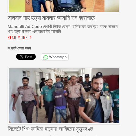
সালমান শাহ হত্যা মামলার আসামি ডন কারাগারে
Manual6 Ad Code বৈশাখী নিউজ ডেস্ক: ঢালিউডের জনপ্রিয় নায়ক সালমান
শাহ হত্যা মামলার এজাহারনামীয় আসামি
READ MORE
সংবাদটি শেয়ার করুন
WhatsApp
সিলেটে শিশু ফাহিমা হত্যায় জাকিরের মৃত্যুদণ্ড