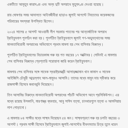
একটিতে আমৃত্যু কারাদণ্ড এবং অন্য দুটি অপরাধে মৃত্যুদণ্ড দেওয়া হয়েছে।
রায় ঘোষণার সময় আদালতে আইনজীবীরা ছাড়াও জুলাই আগস্টে নিহতদের কয়েকজনের
পরিবারের সদস্যরা উপস্থিত ছিলেন।
২০২৪ সালের ৫ আগস্ট আওয়ামী লীগ সরকার পতনের পর আন্তর্জাতিক অপরাধ
ট্রাইব্যুনাল পুনর্গঠন করা হয়। পুনর্গঠিত ট্রাইব্যুনালে জুলাই গণ-অভ্যুত্থানের সময়
মানবতাবিরোধী অপরাধের অভিযোগে প্রথম মামলা হয় শেখ হাসিনার বিরুদ্ধে।
পুনর্গঠিত ট্রাইব্যুনালের বিচারকাজ শুরু হয় গত বছরের ১৭ অক্টোবর। সেদিনই এ মামলায়
শেখ হাসিনার বিরুদ্ধে গ্রেপ্তারি পরোয়ানা জারি করেন ট্রাইব্যুনাল।
মামলায় শেখ হাসিনার সঙ্গে সাবেক স্বরাষ্ট্রমন্ত্রী আসাদুজ্জামান খান কামাল ও সাবেক
আইজিপি চৌধুরী আব্দুল্লাহ আল-মামুনও আসামি। তাদের মধ্যে মামুন দায় স্বীকার করে
রাজসাক্ষী হিসেবে জবানবন্দি দিয়েছেন।
তিন আসামির বিরুদ্ধে মানবতাবিরোধী অপরাধের পাঁচটি অভিযোগ আনে প্রসিকিউশন। এর
মধ্যে রয়েছে উসকানি, মারণাস্ত্র ব্যবহার, আবু সাঈদ হত্যা, চানখারপুলে হত্যা ও আশুলিয়ায়
লাশ পোড়ানো।
এ মামলায় ৮৪ সাক্ষীর মধ্যে সাক্ষ্য দিয়েছেন ৫৪ জন। সাক্ষ্যগ্রহণ শুরু হয় চলতি বছরের ৩
আগস্ট। প্রথম সাক্ষী হিসেবে ট্রাইব্যুনালে জুলাই-আগস্টের বীভৎসতার চিত্র তুলে ধরেন