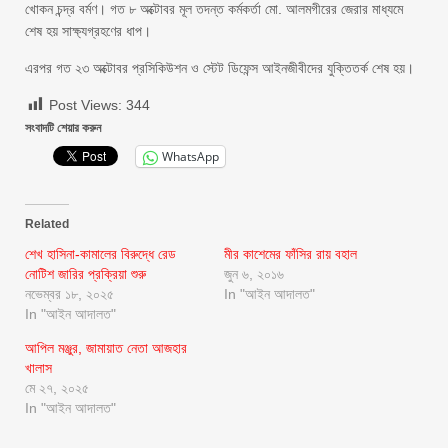
খোকন চন্দ্র বর্মণ। গত ৮ অক্টোবর মূল তদন্ত কর্মকর্তা মো. আলমগীরের জেরার মাধ্যমে
শেষ হয় সাক্ষ্যগ্রহণের ধাপ।
এরপর গত ২৩ অক্টোবর প্রসিকিউশন ও স্টেট ডিফেন্স আইনজীবীদের যুক্তিতর্ক শেষ হয়।
Post Views:
344
সংবাদটি শেয়ার করুন
WhatsApp
Related
শেখ হাসিনা-কামালের বিরুদ্ধে রেড
মীর কাশেমের ফাঁসির রায় বহাল
নোটিশ জারির প্রক্রিয়া শুরু
জুন ৬, ২০১৬
নভেম্বর ১৮, ২০২৫
In "আইন আদালত"
In "আইন আদালত"
আপিল মঞ্জুর, জামায়াত নেতা আজহার
খালাস
মে ২৭, ২০২৫
In "আইন আদালত"