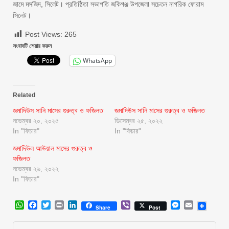
জামে মসজিদ, সিলেট। প্রতিষ্ঠিতা সভাপতি জকিগঞ্জ উপজেলা সচেতন নাগরিক ফোরাম
সিলেট।
Post Views:
265
সংবাদটি শেয়ার করুন
WhatsApp
Related
জমাদিউস সানি মাসের গুরুত্ব ও ফজিলত
জমাদিউস সানি মাসের গুরুত্ব ও ফজিলত
নভেম্বর ২০, ২০২৫
ডিসেম্বর ২৫, ২০২২
In "ফিচার"
In "ফিচার"
জমাদিউল আউয়াল মাসের গুরুত্ব ও
ফজিলত
নভেম্বর ২৬, ২০২২
In "ফিচার"
WhatsApp
Facebook
Twitter
Print
LinkedIn
Viber
Messenger
Email
Share
Post