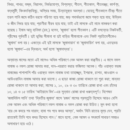
নিথর, পাথর; শুষ্ক, নিরাপদ, নির্ভরযোগ্য, বিশ্বস্ত; শীতল, শীতকাল, শীতবস্ত্র; কার্পণ্য,
বদ্ধমুষ্টি; কিংকর্তব্যবিমূঢ়, অস্থির সময়, চিন্তাযুক্ত অবস্থা। যেহেতু শীতকালে তীব্র শীতে
তরল পানি জমে কঠিন বরফে পরিণত হয়ে যায়; জড় পদার্থগুলো জমে শক্ত হয়ে যায়; উদ্ভিদ
ও জীব নিথর হয়ে যায়; প্রাণীরা নীরব হয়ে যায়; তাই এই মাসকে এই নামে নামকরণ করা
হয়েছে। ইমাম আবু হানিফা (রহ.) বলেন, ‘জুমাদা’ হলো শীতকাল। এটি বসন্তের নিকটবর্তী,
গ্রীষ্মের পূর্ববর্তী। দুই ভূমির সীমানা বা দুই বাড়ির সীমানাকে এবং নিকট প্রতিবেশীকেও
‘জুমাদা’ বলা হয়। একত্রে এই দুই মাসকে ‘জুমাদায়ান’ বা ‘জুমাদায়িন’ বলা হয়, এতদুভয়
হলো ‘জুমাদা’–এর দ্বিবচন; অর্থ হলো ‘জুমাদাদ্বয়’।
অন্যান্য মাসের মতো এই মাসেও অধিক পরিমাণে নেক আমল করা বাঞ্ছনীয়। এ মাসে নফল
নামাজ ও নফল রোজা আদায় করা, দান–খয়রাত করার ফজিলত অনেক। পাঁচ ওয়াক্ত ফরজ
নামাজের পাশাপাশি পাঁচ ওয়াক্ত নফল নামাজ তথা তাহাজ্জুদ, ইশরাক, চাশত, জাওয়াল ও
আউওয়াবিন নামাজ আদায় করা ভালো। এ ছাড়া কাজা রোজা থাকলে তা পুরা করা; মান্নত
রোজা থাকলে তা আদায় করা; মাসের ১, ১০, ২৯ ও ৩০ তারিখে রোজা রাখা এবং চাঁদের
১৩, ১৪ ও ১৫ তারিখ ‘আইয়ামে বিদ’–এর সুন্নাত রোজা রাখা গুরুত্বপূর্ণ। বিশেষত
‘জমাদিউস সানি’ তথা ‘দ্বিতীয় জুমাদা’ মাসে ‘রজব’ মাসের প্রস্তুতি হিসেবে আরও বেশি
নেক আমল এবং অধিক পরিমাণে নফল নামাজ ও নফল রোজা করা উচিত। মূল কথা হলো
‘হার কে কদরে শব দারাদ; হামা শব শবে কদর আস্ত’, অর্থাৎ ‘যিনি রাতের মূল্য দেন, প্রতি
রাতকেই তিনি শবে কদর হিসেবে পান।’ মানে হলো, নেক আমল ও সৎকর্মে সাধারণ সময়ও
অসাধারণ হয়ে ওঠে।