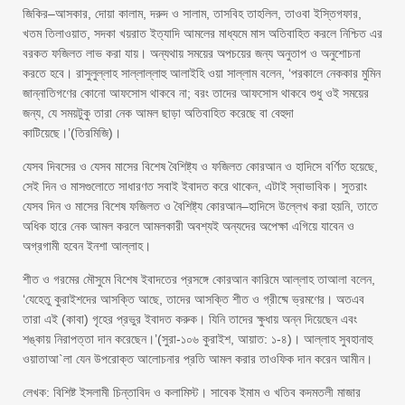
জিকির–আসকার, দোয়া কালাম, দরুদ ও সালাম, তাসবিহ তাহলিল, তাওবা ইস্তিগফার,
খতম তিলাওয়াত, সদকা খয়রাত ইত্যাদি আমলের মাধ্যমে মাস অতিবাহিত করলে নিশ্চিত এর
বরকত ফজিলত লাভ করা যায়। অন্যথায় সময়ের অপচয়ের জন্য অনুতাপ ও অনুশোচনা
করতে হবে। রাসুলুল্লাহ সাল্লাল্লাহু আলাইহি ওয়া সাল্লাম বলেন, ‘পরকালে নেককার মুমিন
জান্নাতিগণের কোনো আফসোস থাকবে না; বরং তাদের আফসোস থাকবে শুধু ওই সময়ের
জন্য, যে সময়টুকু তারা নেক আমল ছাড়া অতিবাহিত করেছে বা বেহুদা
কাটিয়েছে।’(তিরমিজি)।
যেসব দিবসের ও যেসব মাসের বিশেষ বৈশিষ্ট্য ও ফজিলত কোরআন ও হাদিসে বর্ণিত হয়েছে,
সেই দিন ও মাসগুলোতে সাধারণত সবাই ইবাদত করে থাকেন, এটাই স্বাভাবিক। সুতরাং
যেসব দিন ও মাসের বিশেষ ফজিলত ও বৈশিষ্ট্য কোরআন–হাদিসে উল্লেখ করা হয়নি, তাতে
অধিক হারে নেক আমল করলে আমলকারী অবশ্যই অন্যদের অপেক্ষা এগিয়ে যাবেন ও
অগ্রগামী হবেন ইনশা আল্লাহ।
শীত ও গরমের মৌসুমে বিশেষ ইবাদতের প্রসঙ্গে কোরআন কারিমে আল্লাহ তাআলা বলেন,
‘যেহেতু কুরাইশদের আসক্তি আছে, তাদের আসক্তি শীত ও গ্রীষ্মে ভ্রমণের। অতএব
তারা এই (কাবা) গৃহের প্রভুর ইবাদত করুক। যিনি তাদের ক্ষুধায় অন্ন দিয়েছেন এবং
শঙ্কায় নিরাপত্তা দান করেছেন।’(সুরা-১০৬ কুরাইশ, আয়াত: ১-৪)। আল্লাহ সুবহানাহু
ওয়াতাআ`লা যেন উপরোক্ত আলোচনার প্রতি আমল করার তাওফিক দান করেন আমীন।
লেখক: বিশিষ্ট ইসলামী চিন্তাবিদ ও কলামিস্ট। সাবেক ইমাম ও খতিব কদমতলী মাজার