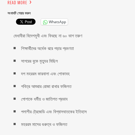
READ MORE
সংবাদটি শেয়ার করুন
WhatsApp
মেধাবীরা বিদেশমুখী এবং ফিরছে না ৬০ ভাগ তরুণ
শিক্ষার্থীদের অর্ধেক ঝরে পড়ার প্রবণতা
সাগরের বুকে মৃত্যুর মিছিল
দশ মহররম কারবালা এবং শোকাবহ
পবিত্র আশুরার রোজা রাখার ফজিলত
পোশাকে ধর্মীয় ও জাতিগত প্রভাব
পলাশীর ট্রেজেডি এবং বিশ্বাসঘাতকের ইতিহাস
মহররম মাসের গুরুত্ব ও ফজিলত