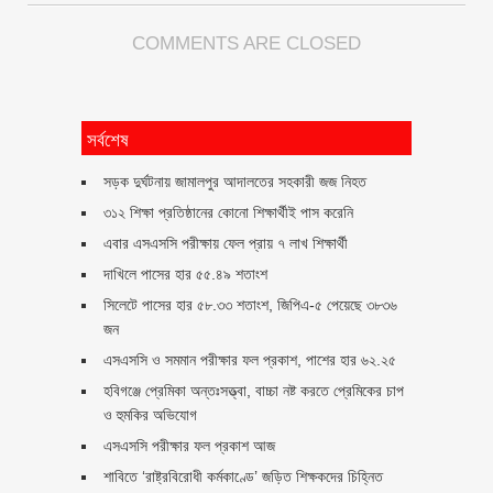
COMMENTS ARE CLOSED
সর্বশেষ
সড়ক দুর্ঘটনায় জামালপুর আদালতের সহকারী জজ নিহত
৩১২ শিক্ষা প্রতিষ্ঠানের কোনো শিক্ষার্থীই পাস করেনি
এবার এসএসসি পরীক্ষায় ফেল প্রায় ৭ লাখ শিক্ষার্থী
দাখিলে পাসের হার ৫৫.৪৯ শতাংশ
সিলেটে পাসের হার ৫৮.৩৩ শতাংশ, জিপিএ-৫ পেয়েছে ৩৮৩৬
জন
এসএসসি ও সমমান পরীক্ষার ফল প্রকাশ, পাশের হার ৬২.২৫
হবিগঞ্জে প্রেমিকা অন্তঃসত্ত্বা, বাচ্চা নষ্ট করতে প্রেমিকের চাপ
ও হুমকির অভিযোগ
এসএসসি পরীক্ষার ফল প্রকাশ আজ
শাবিতে ‘রাষ্ট্রবিরোধী কর্মকাণ্ডে’ জড়িত শিক্ষকদের চিহ্নিত