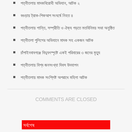
পত্নীতলায় মাদকবিরোধী অভিযান, আটক ২
বগুড়ায় ট্রাক-পিকআপ সংঘর্ষে নিহত ৪
পত্নীতলায় শান্তি, সম্প্রীতি ও ঐক্য গড়তে মতবিনিময় সভা অনুষ্ঠিত
পত্নীতলা পুলিশের অভিযানে মাদক সহ একজন আটক
চাঁপাইনবাবগঞ্জে বিদ্যুৎস্পৃষ্টে একই পরিবারের ৩ জনের মৃত্যু
পত্নীতলায় বিশ্ব জনসংখ্যা দিবস উদযাপন
পত্নীতলায় মাদক সংশ্লিষ্ট অপরাধে মহিলা আটক
COMMENTS ARE CLOSED
সর্বশেষ