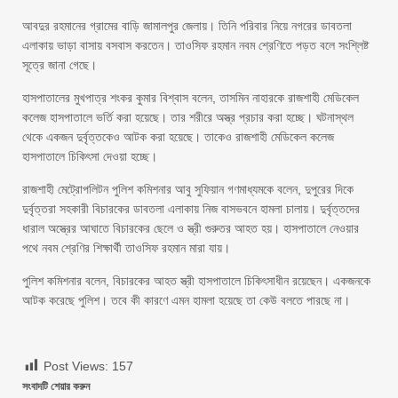
আবদুর রহমানের গ্রামের বাড়ি জামালপুর জেলায়। তিনি পরিবার নিয়ে নগরের ডাবতলা
এলাকায় ভাড়া বাসায় বসবাস করতেন। তাওসিফ রহমান নবম শ্রেণিতে পড়ত বলে সংশ্লিষ্ট
সূত্রে জানা গেছে।
হাসপাতালের মুখপাত্র শংকর কুমার বিশ্বাস বলেন, তাসমিন নাহারকে রাজশাহী মেডিকেল
কলেজ হাসপাতালে ভর্তি করা হয়েছে। তার শরীরে অস্ত্র প্রচার করা হচ্ছে। ঘটনাস্থল
থেকে একজন দুর্বৃত্তকেও আটক করা হয়েছে। তাকেও রাজশাহী মেডিকেল কলেজ
হাসপাতালে চিকিৎসা দেওয়া হচ্ছে।
রাজশাহী মেট্রোপলিটন পুলিশ কমিশনার আবু সুফিয়ান গণমাধ্যমকে বলেন, দুপুরের দিকে
দুর্বৃত্তরা সহকারী বিচারকের ডাবতলা এলাকায় নিজ বাসভবনে হামলা চালায়। দুর্বৃত্তদের
ধারাল অস্ত্রের আঘাতে বিচারকের ছেলে ও স্ত্রী গুরুতর আহত হয়। হাসপাতালে নেওয়ার
পথে নবম শ্রেণির শিক্ষার্থী তাওসিফ রহমান মারা যায়।
পুলিশ কমিশনার বলেন, বিচারকের আহত স্ত্রী হাসপাতালে চিকিৎসাধীন রয়েছেন। একজনকে
আটক করেছে পুলিশ। তবে কী কারণে এমন হামলা হয়েছে তা কেউ বলতে পারছে না।
Post Views:
157
সংবাদটি শেয়ার করুন