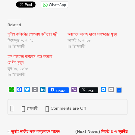
WhatsApp
Related
পুলিশ কর্মকর্তার গোপনাঙ্গ কাটলেন স্ত্রী
অবশেষে কলেজ ছাত্র স্বাক্ষরের মৃত্যু
ডিসেম্বর ৯, ২০২১
আগস্ট ৬, ২০১৬
In "রাজশাহী"
In "রাজশাহী"
হাসপাতালের বাথরুমে পড়ে করোনা
রোগীর মৃত্যু
জুন ২০, ২০২৫
In "রাজশাহী"
WhatsApp
Facebook
Twitter
Print
LinkedIn
Viber
Messenger
Email
Share
Post
রাজশাহী
Comments are Off
«
জুলাই জাতীয় সনদ বাস্তবায়ন আদেশ
(Next News)
সিলেট-৪ এ স্থানীয়