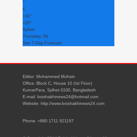
°
C
+
31°
+
25°
Sylhet
Thursday, 06
See 7-Day Forecast
Editor: Mohammed Mohsin
Office: Block C, House 10 (Ist Floor)
KumarPara, Sylhet-3100, Bangladesh
E-mail: boishakhinews24@hotmail.com
Website: http://www.boishakhinews24.com
Phone: +880 1711 921197