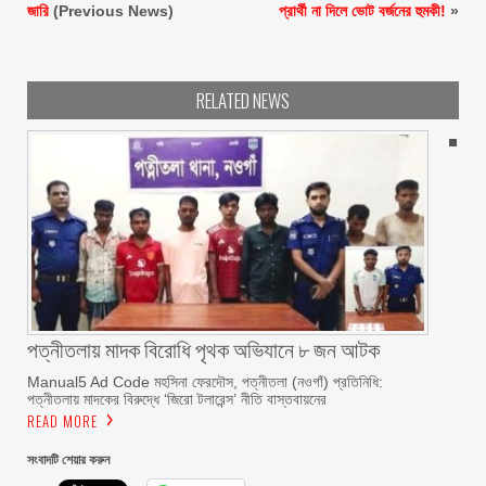
জারি
(Previous News)
প্রার্থী না দিলে ভোট বর্জনের হুমকী!
»
RELATED NEWS
পত্নীতলায় মাদক বিরোধি পৃথক অভিযানে ৮ জন আটক
Manual5 Ad Code মহসিনা ফেরদৌস, পত্নীতলা (নওগাঁ) প্রতিনিধি:
পত্নীতলায় মাদকের বিরুদ্ধে ‘জিরো টলারেন্স’ নীতি বাস্তবায়নের
READ MORE
সংবাদটি শেয়ার করুন