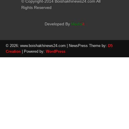
© Copyright-2014 Boishakhinews24.com All
Rights Reserved
Developed By
Media
it
© 2026: www.boishakhinews24.com
| NewsPress Theme by:
D5
Creation
| Powered by:
WordPress