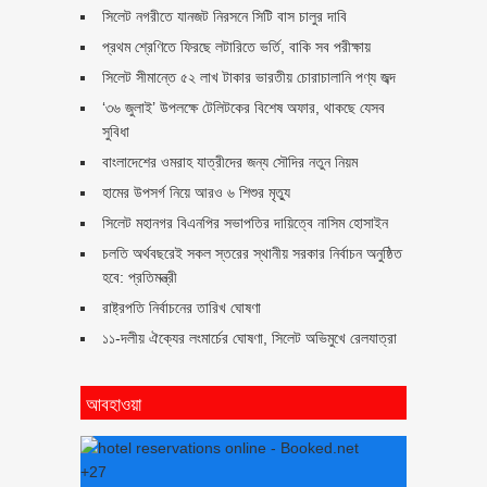
সিলেট নগরীতে যানজট নিরসনে সিটি বাস চালুর দাবি
প্রথম শ্রেণিতে ফিরছে লটারিতে ভর্তি, বাকি সব পরীক্ষায়
সিলেট সীমান্তে ৫২ লাখ টাকার ভারতীয় চোরাচালানি পণ্য জব্দ
‘৩৬ জুলাই’ উপলক্ষে টেলিটকের বিশেষ অফার, থাকছে যেসব
সুবিধা
বাংলাদেশের ওমরাহ যাত্রীদের জন্য সৌদির নতুন নিয়ম
হামের উপসর্গ নিয়ে আরও ৬ শিশুর মৃত্যু
সিলেট মহানগর বিএনপির সভাপতির দায়িত্বে নাসিম হোসাইন
চলতি অর্থবছরেই সকল স্তরের স্থানীয় সরকার নির্বাচন অনুষ্ঠিত
হবে: প্রতিমন্ত্রী
রাষ্ট্রপতি নির্বাচনের তারিখ ঘোষণা
১১-দলীয় ঐক্যের লংমার্চের ঘোষণা, সিলেট অভিমুখে রেলযাত্রা
আবহাওয়া
+
27