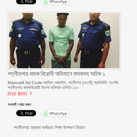
WhatsApp
পত্নীতলায় মাদক বিরোধী অভিযানে মাদকসহ আটক ১
Manual4 Ad Code মহসিনা ফেরদৌস, পত্নীতলা (নওগাঁ) প্রতিনিধি: নওগাঁর
পত্নীতলায় মাদকবিরোধী বিশেষ অভিযান চালিয়ে ১৫০
READ MORE
সংবাদটি শেয়ার করুন
WhatsApp
পত্নীতলায় দুদকের অর্থায়নে শিক্ষা উপকরণ বিতরণ