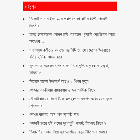
সর্বশেষ
সিলেটে গান গাইতে এসে প্রাণ গেলো বাউল শিল্পী পেহেলী
ভৈরবীর
হলের রুমমেটদের গোপন ছবি পাঠাতেন প্রবাসী প্রেমিকের কাছে,
অতঃপর…
গণমাধ্যম কর্মীদের কলমের প্রতিটি শব্দ যেন দেশের উন্নয়নে
বলিষ্ঠ ভূমিকা পালন করে
সুনামগঞ্জে সড়কের ওপর রামদা দিয়ে কুপিয়ে কৃষককে হত্যা,
আহত ৫
সিলেটে হামের উপসর্গে আরও ২ শিশুর মৃত্যু
বগুড়ার এরুলিয়ায় বাসচাপায় ৬ জন শ্রমিক নিহত
মৌলভীবাজারে কিশোরীকে অপহরণ ও ধর্ষণের অভিযোগে যুবক
গ্রেফতার
দেশের বাজারে কমে গেল স্বর্ণের দাম
ওসমানীনগরে দুই বাসের মুখোমুখি সংঘর্ষ: শিশুসহ নিহত ৯
ভিসা-গ্রিন কার্ড নিয়ে যুক্তরাষ্ট্রের নতুন নীতিমালা ঘোষণা