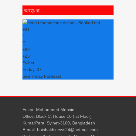
আবহাওয়া
+
31
°
C
+
33°
+
25°
Sylhet
Friday, 07
See 7-Day Forecast
Editor: Mohammed Mohsin
Office: Block C, House 10 (Ist Floor)
KumarPara, Sylhet-3100, Bangladesh
E-mail: boishakhinews24@hotmail.com