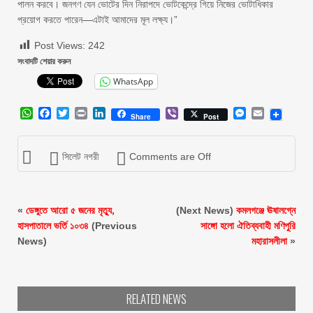
পালন করবে। জনগণ যেন ভোটের দিন নিরাপদে ভোটকেন্দ্রে গিয়ে নিজের ভোটাধিকার
প্রয়োগ করতে পারেন—এটাই আমাদের মূল লক্ষ্য।”
Post Views:
242
সংবাদটি শেয়ার করুন
WhatsApp
WhatsApp
Facebook
Twitter
Print
LinkedIn
Viber
Messenger
Email
Share
Post
সিলেট নগরী
Comments are Off
«
ডেঙ্গুতে আরো ৫ জনের মৃত্যু,
(Next News)
কমলগঞ্জে ঊষালগ্নে
হাসপাতালে ভর্তি ১০৩৪
(Previous
সাঙ্গো হলো ঐতিব্যবাহী মণিপুরি
News)
মহারাসলীলা
»
RELATED NEWS