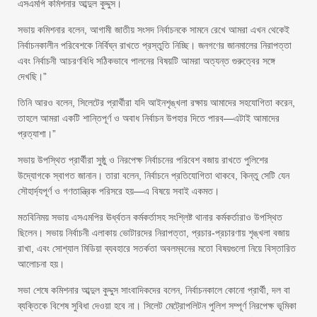
এসএমপি কমিশনার আব্দুল কুদ্দুস।
সভায় কমিশনার বলেন, আগামী জাতীয় সংসদ নির্বাচনকে সামনে রেখে আমরা এখন থেকেই
নির্বাচনকালীন পরিবেশকে নির্বিঘ্ন রাখতে প্রস্তুতি নিচ্ছি। জনগণের জানমালের নিরাপত্তা
এবং নির্বাচনী আচরণবিধি সঠিকভাবে পালনের বিষয়টি আমরা অত্যন্ত গুরুত্বের সঙ্গে
দেখছি।”
তিনি আরও বলেন, সিলেটের প্রার্থীরা যদি আইনশৃঙ্খলা রক্ষায় আমাদের সহযোগিতা করেন,
তাহলে আমরা একটি শান্তিপূর্ণ ও অবাধ নির্বাচন উপহার দিতে পারব—এটাই আমাদের
প্রত্যাশা।”
সভায় উপস্থিত প্রার্থীরা সুষ্ঠু ও নিরপেক্ষ নির্বাচনের পরিবেশ বজায় রাখতে পুলিশের
উদ্যোগকে স্বাগত জানান। তারা বলেন, নির্বাচনে প্রতিযোগিতা থাকবে, কিন্তু সেটি যেন
সৌহার্দ্যপূর্ণ ও গণতান্ত্রিক পরিসরে হয়—এ বিষয়ে সবাই একমত।
মতবিনিময় সভায় এসএমপির ঊর্ধ্বতন কর্মকর্তাসহ সংশ্লিষ্ট থানার কর্মকর্তারাও উপস্থিত
ছিলেন। সভায় নির্বাচনী এলাকায় ভোটারদের নিরাপত্তা, প্রচার-প্রচারণায় শৃঙ্খলা বজায়
রাখা, এবং সোশ্যাল মিডিয়া ব্যবহারে সতর্কতা অবলম্বনের মতো বিষয়গুলো নিয়ে বিস্তারিত
আলোচনা হয়।
সভা শেষে কমিশনার আব্দুল কুদ্দুস সাংবাদিকদের বলেন, নির্বাচনকালে কোনো প্রার্থী, দল বা
ব্যক্তিকে বিশেষ সুবিধা দেওয়া হবে না। সিলেট মেট্রোপলিটন পুলিশ সম্পূর্ণ নিরপেক্ষ ভূমিকা