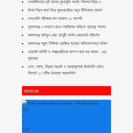
ওসমানীনগরে দুই বাসের মুখোমুখি সংঘর্ষ: শিশুসহ নিহত ৮
ভিসা-গ্রিন কার্ড নিয়ে যুক্তরাষ্ট্রের নতুন নীতিমালা ঘোষণা
এসএসসি পরীক্ষার ফল প্রকাশ ১০ আগস্ট
সুনামগঞ্জে ৩ সন্তান রেখে প্রেমিকের বাড়িতে গৃহবধূর অনশন
কমলগঞ্জে হাবিবুন নেছা চৌধুরী গার্লস একাডেমি পরিদর্শন
কমলগঞ্জে স্কুল শিক্ষিকা রোজিনা হত্যার অভিযোগপত্র দাখিল
হেলমেট বাহিনী ও অস্ত্রধারীদের জনগণ আর ভয় পায়না : এড.
জুবায়ের
তেল, গ্যাস, বিদ্যুৎ সঙ্কট ও দ্রব্যমূল্যের ঊর্ধ্বগতি রোধে
সিলেটে ১১ দলীয় ঐক্যের স্মারকলিপি
আবহাওয়া
+
27
°
C
+
32°