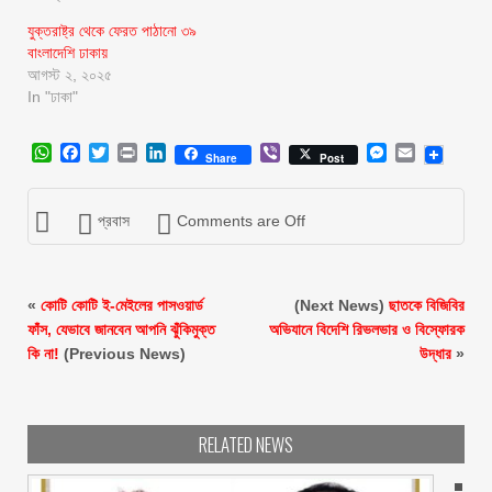
যুক্তরাষ্ট্র থেকে ফেরত পাঠানো ৩৯
বাংলাদেশি ঢাকায়
আগস্ট ২, ২০২৫
In "ঢাকা"
WhatsApp
Facebook
Twitter
Print
LinkedIn
Viber
Messenger
Email
Share
Post
প্রবাস
Comments are Off
«
কোটি কোটি ই-মেইলের পাসওয়ার্ড
(Next News)
ছাতকে বিজিবির
ফাঁস, যেভাবে জানবেন আপনি ঝুঁকিমুক্ত
অভিযানে বিদেশি রিভলভার ও বিস্ফোরক
কি না!
(Previous News)
উদ্ধার
»
RELATED NEWS