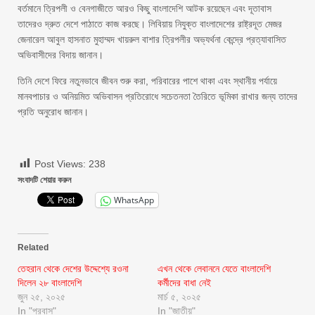
বর্তমানে ত্রিপলী ও বেনগাজীতে আরও কিছু বাংলাদেশি আটক রয়েছেন এবং দূতাবাস
তাদেরও দ্রুত দেশে পাঠাতে কাজ করছে। লিবিয়ায় নিযুক্ত বাংলাদেশের রাষ্ট্রদূত মেজর
জেনারেল আবুল হাসনাত মুহাম্মদ খায়রুল বাশার ত্রিপলীর অভ্যর্থনা কেন্দ্রে প্রত্যাবাসিত
অভিবাসীদের বিদায় জানান।
তিনি দেশে ফিরে নতুনভাবে জীবন শুরু করা, পরিবারের পাশে থাকা এবং স্থানীয় পর্যায়ে
মানবপাচার ও অনিয়মিত অভিবাসন প্রতিরোধে সচেতনতা তৈরিতে ভূমিকা রাখার জন্য তাদের
প্রতি অনুরোধ জানান।
Post Views:
238
সংবাদটি শেয়ার করুন
WhatsApp
Related
তেহরান থেকে দেশের উদ্দেশ্যে রওনা
এখন থেকে লেবাননে যেতে বাংলাদেশি
দিলেন ২৮ বাংলাদেশি
কর্মীদের বাধা নেই
জুন ২৫, ২০২৫
মার্চ ৫, ২০২৫
In "প্রবাস"
In "জাতীয়"