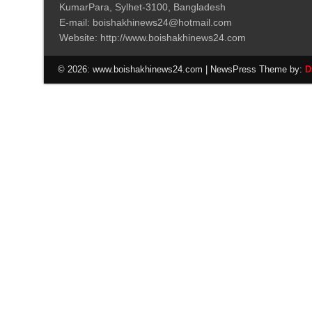
KumarPara, Sylhet-3100, Bangladesh
E-mail: boishakhinews24@hotmail.com
Website: http://www.boishakhinews24.com
© 2026: www.boishakhinews24.com
| NewsPress Theme by:
D