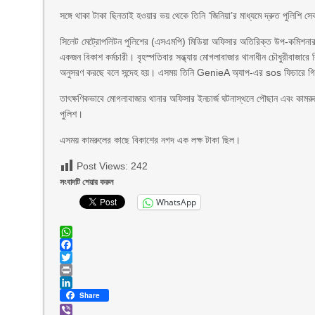
সঙ্গে থাকা টাকা ছিনতাই হওয়ার ভয় থেকে তিনি ‘জিনিয়া’র মাধ্যমে দ্রুত পুলিশি স
সিলেট মেট্রোপলিটন পুলিশের (এসএমপি) মিডিয়া অফিসার অতিরিক্ত উপ-কমিশনার 
একজন বিকাশ কর্মচারী। বৃহস্পতিবার সন্ধ্যায় মোগলাবাজার থানাধীন চৌধুরীবাজা
অনুসরণ করছে বলে সন্দেহ হয়। এসময় তিনি GenieA অ্যাপ-এর sos ফিচারে গিয়
তাৎক্ষণিকভাবে মোগলাবাজার থানার অফিসার ইনচার্জ ঘটনাস্থলে পৌছান এবং কামর
পুলিশ।
এসময় কামরুলের কাছে বিকাশের নগদ এক লক্ষ টাকা ছিল।
Post Views:
242
সংবাদটি শেয়ার করুন
WhatsApp
WhatsApp
Facebook
Twitter
Print
LinkedIn
Share