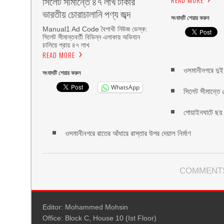
সিলেট সীমান্তে ৪৭ লাখ টাকার
READ MORE
ভারতীয় চোরাচালানি পণ্য জব্দ
সংবাদটি শেয়ার করুন
Manual1 Ad Code বৈশাখী নিউজ ডেস্ক:
সিলেট সীমান্তবর্তী বিভিন্ন এলাকায় অভিযান
চালিয়ে প্রায় ৪৭ লাখ
READ MORE
ওসমানীনগরে দুই 
সংবাদটি শেয়ার করুন
WhatsApp
সিলেট সীমান্তে 
গোয়াইনঘাটে ছয়
ওসমানীনগরে রাতের আঁধারে রাস্তার উপর দেয়াল নির্মাণ
COMMENTS
Editor: Mohammed Mohsin
Office: Block C, House 10 (Ist Floor)