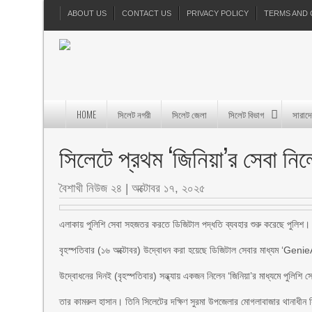
ABOUT US
CONTACT US
PRIVACY POLICY
TERMS AND 
HOME
সিলেট নগরী
সিলেট জেলা
সিলেট বিভাগ
সারাদ
সিলেটে প্রথম ‘জিনিয়া’র সেবা নিল
বৈশাখী নিউজ ২৪
|
অক্টোবর ১৭, ২০২৫
এলাকায় পুলিশি সেবা সহজতর করতে ডিজিটাল পদ্ধতি ব্যবহার শুরু করেছে পুলিশ।
বৃহস্পতিবার (১৬ অক্টোবর) উদ্বোধন করা হয়েছে ডিজিটাল সেবার মাধ্যম ‘Genie
উদ্বোধনের দিনই (বৃহস্পতিবার) সন্ধ্যায় একজন নিলেন ‘জিনিয়া’র মাধ্যমে পুলিশি স
তার কামরুল হাসান। তিনি সিলেটের দক্ষিণ সুরমা উপজেলার মোগলাবাজার থানাধীন স