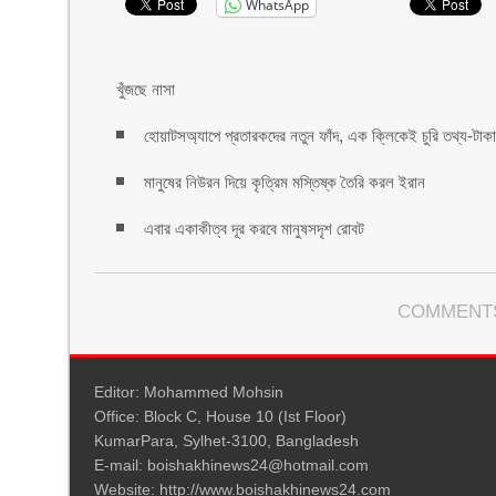
WhatsApp
খুঁজছে নাসা
হোয়াটসঅ্যাপে প্রতারকদের নতুন ফাঁদ, এক ক্লিকেই চুরি তথ্য-টাকা
মানুষের নিউরন দিয়ে কৃত্রিম মস্তিষ্ক তৈরি করল ইরান
এবার একাকীত্ব দূর করবে মানুষসদৃশ রোবট
COMMENTS
Editor: Mohammed Mohsin
Office: Block C, House 10 (Ist Floor)
KumarPara, Sylhet-3100, Bangladesh
E-mail: boishakhinews24@hotmail.com
Website: http://www.boishakhinews24.com