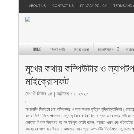
ABOUT US
CONTACT US
PRIVACY POLICY
TERMS AND 
HOME
সিলেট নগরী
সিলেট জেলা
সিলেট বিভাগ
সারাদ
মুখের কথায় কম্পিউটার ও ল্যাপট
মাইক্রোসফট
বৈশাখী নিউজ ২৪
|
অক্টোবর ১৭, ২০২৫
অপারেটিং সিস্টেমে চলা কম্পিউটার ও ল্যাপটপকে কৃত্রিম বুদ্ধিমত্তানির্ভর (এআ
করার নির্দেশ দিতে পারবেন। নতুন সুবিধার কার্যকারিতা বাস্তবায়নের জন্য মাইক্রোস
ভোক্তা বিপণন বিভাগের প্রধান ইউসুফ মেহদি বলেন, ‘আমরা এমন এক পরিবর্তনের দ্বার
ব্যবহারের অংশ হয়ে উঠবে। আমাদের লক্ষ্য পুরো অপারেটিং সিস্টেমকে নতুনভাব