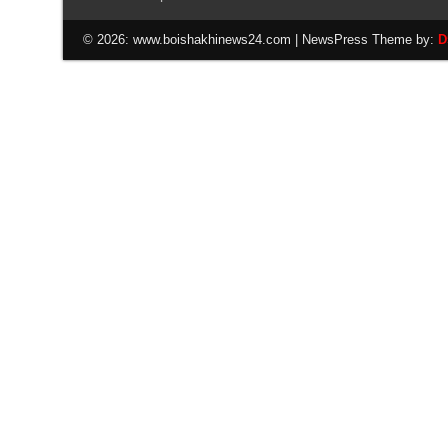
© 2026: www.boishakhinews24.com
| NewsPress Theme by:
D