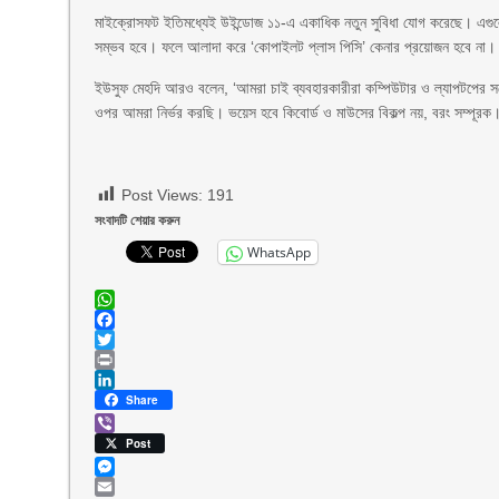
মাইক্রোসফট ইতিমধ্যেই উইন্ডোজ ১১-এ একাধিক নতুন সুবিধা যোগ করেছে। এগুলো ব
সম্ভব হবে। ফলে আলাদা করে ‘কোপাইলট প্লাস পিসি’ কেনার প্রয়োজন হবে না। 
ইউসুফ মেহদি আরও বলেন, ‘আমরা চাই ব্যবহারকারীরা কম্পিউটার ও ল্যাপটপের সঙ
ওপর আমরা নির্ভর করছি। ভয়েস হবে কিবোর্ড ও মাউসের বিকল্প নয়, বরং সম্পূরক।
Post Views:
191
সংবাদটি শেয়ার করুন
WhatsApp
WhatsApp
Facebook
Twitter
Print
LinkedIn
Share
Viber
Post
Messenger