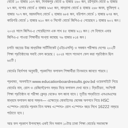
বোর্ডে ১০ হাজার ১৩৭ জন, দিনাজপুর বোর্ডে ৬ হাজার ২৬০ জন, চট্টগ্রাম বোর্ডে ৬ হাজার
৯৭ জন, যশোর বোর্ডে ৫ হাজার ৯৯৫ জন, মাদ্রাসা বোর্ডে ৪ হাজার ২৬৮ জনম, কুমিল্লা ২
হাজার ৭০৭ জন, ময়মনসিংহ বোর্ডে ২ হাজার ৬৮৪ জন, বরিশাল বোর্ডে ১ হাজার ৬৭৪ জন,
কারিগরি বোর্ডে ১ হাজার ৬১০ জন ও সিলেট বোর্ডে জিপিএ-৫ পেয়েছেন ১ হাজার ৬০২ জন।
২০২৪ সালে জিপিএ-৫ পেয়েছিলেন এক লাখ ৪৫ হাজার ৯১১ জন। সে হিসাবে এবার
জিপিএ-৫ পাওয়া শিক্ষার্থীর সংখ্যা কমেছে ৭৬ হাজার ৮১৪ জন।
চলতি বছরের উচ্চ মাধ্যমিক সার্টিফিকেট (এইচএসসি) ও সমমান পরীক্ষায় দেশের ২০২টি
শিক্ষা প্রতিষ্ঠানের সবাই ফেল করেছে। ২০২৪ সালে শতভাগ ফেল করা প্রতিষ্ঠান ছিল
৬৫টি।
বোর্ডের নির্দেশনা অনুযায়ী, প্রকাশিত ফলাফল শিক্ষার্থীরা তিনভাবে জানতে পারবে।
প্রথমত, অনলাইনে www.educationboardresults.gov.bd ওয়েবসাইটে গিয়ে
বোর্ডের নাম, রোল ও রেজিস্ট্রেশন নম্বর দিয়ে ফলাফল দেখা যাবে। দ্বিতীয়ত, সংশ্লিষ্ট
শিক্ষা প্রতিষ্ঠান বা পরীক্ষা কেন্দ্র থেকেও ফল জানা যাবে। তৃতীয় পদ্ধতিতে এসএমএসের
মাধ্যমে ফলাফল জানা সম্ভব— এক্ষেত্রে মোবাইলের মেসেজ অপশনে গিয়ে HSC
<স্পেস> বোর্ডের প্রথম তিন অক্ষর <স্পেস> রোল <স্পেস> বছর লিখে 16222 নম্বরে
পাঠাতে হবে।
আর ফল প্রকাশ উপলক্ষ্যে একই দিন সকাল ১০টায় ঢাকা শিক্ষা বোর্ডের সভাকক্ষে