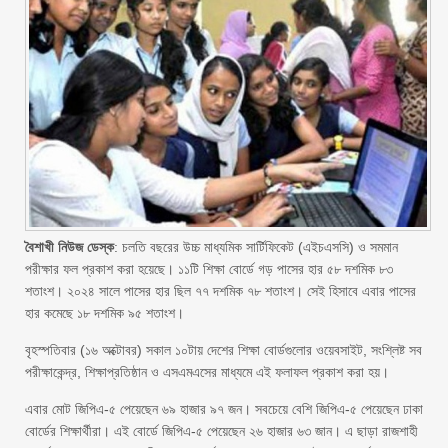
বৈশাখী নিউজ ডেস্ক
: চলতি বছরের উচ্চ মাধ্যমিক সার্টিফিকেট (এইচএসসি) ও সমমান
পরীক্ষার ফল প্রকাশ করা হয়েছে। ১১টি শিক্ষা বোর্ডে গড় পাসের হার ৫৮ দশমিক ৮৩
শতাংশ। ২০২৪ সালে পাসের হার ছিল ৭৭ দশমিক ৭৮ শতাংশ। সেই হিসাবে এবার পাসের
হার কমেছে ১৮ দশমিক ৯৫ শতাংশ।
বৃহস্পতিবার (১৬ অক্টোবর) সকাল ১০টায় দেশের শিক্ষা বোর্ডগুলোর ওয়েবসাইট, সংশ্লিষ্ট সব
পরীক্ষাকেন্দ্র, শিক্ষাপ্রতিষ্ঠান ও এসএমএসের মাধ্যমে এই ফলাফল প্রকাশ করা হয়।
এবার মোট জিপিএ-৫ পেয়েছেন ৬৯ হাজার ৯৭ জন। সবচেয়ে বেশি জিপিএ-৫ পেয়েছেন ঢাকা
বোর্ডের শিক্ষার্থীরা। এই বোর্ডে জিপিএ-৫ পেয়েছেন ২৬ হাজার ৬৩ জান। এ ছাড়া রাজশাহী