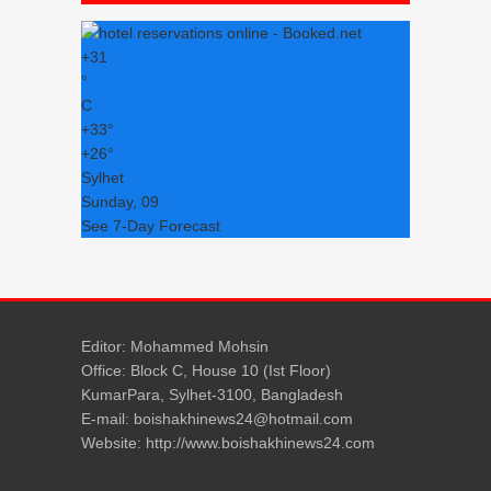
+
31
°
C
+
33°
+
26°
Sylhet
Sunday, 09
See 7-Day Forecast
Editor: Mohammed Mohsin
Office: Block C, House 10 (Ist Floor)
KumarPara, Sylhet-3100, Bangladesh
E-mail: boishakhinews24@hotmail.com
Website: http://www.boishakhinews24.com