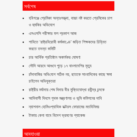
সর্বশেষ
হবিগঞ্জে প্রেমিকা অন্তঃসত্ত্বা, বাচ্চা নষ্ট করতে প্রেমিকের চাপ
ও হুমকির অভিযোগ
এসএসসি পরীক্ষার ফল প্রকাশ আজ
শাবিতে ‘রাষ্ট্রবিরোধী কর্মকাণ্ডে’ জড়িত শিক্ষকদের চিহ্নিত
করতে তদন্ত কমিটি
চার আর্থিক প্রতিষ্ঠান অকার্যকর ঘোষণা
সৌদি আরবে আগুনে পুড়ে ১৭ বাংলাদেশির মৃত্যু
চাঁদাবা‌জির অ‌ভি‌যোগ স‌ঠিক নয়, ছাতকে সাংবাদিকের কাছে ক্ষমা
চাইলেন অভিযুক্তরা
রাষ্ট্রীয় মর্যাদায় শেষ বিদায় বীর মুক্তিযোদ্ধা রবীন্দ্র চন্দকে
আদিবাসী দিবসে পৃথক মন্ত্রণালয় ও ভূমি কমিশনের দাবি
ন্যাশনাল হোমিওপ্যাথিক ডক্টরস ফোরামের মতবিনিময়
টাকায় কেনা যাবে বিদেশ ভ্রমণের প্যাকেজ
আবহাওয়া