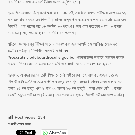
সাংবাদিকদের সঙ্গে এক মতবিনিময় সভাও অনুষ্ঠিত হবে।
প্রকাশিত ফলাফল বিশ্লেষণে দেখা যায়, এবার এইচএসসি ও সমমান পরীক্ষায় অংশ নেন ১২
লাখ ৩৫ হাজার ৬৬১ জন শিক্ষার্থী। তাদের মধ্যে পাস করেছেন ৭ লাখ ২৬ হাজার ৯৬০ জন
শিক্ষার্থী। গড় পাসের হার ৫৮ দশমিক ৮৩ শতাংশ। আর ফেল করেছেন ৫ লাখ ৮ হাজার
৭০১ জন। গড় ফেলের হার ৪১ দশমিক ১৭ শতাংশ।
এদিকে, ফলাফল পুনর্নিরীক্ষণ আবেদন গ্রহণ করা হবে আগামী ১৭ অক্টোবর থেকে ২৩
অক্টোবর পর্যন্ত। শিক্ষার্থীরা অনলাইনে https:
//rescrutiny.eduboardresults.gov.bd ওয়েবসাইটের মাধ্যমে আবেদন করতে
পারবে। শিক্ষা বোর্ড বা অন্যকোনো অফিসে সরাসরি আবেদন গ্রহণ করা হবে না।
প্রসঙ্গত, এ বছর দেশের ১১টি শিক্ষা বোর্ডের অধীনে মোট ১২ লাখ ৫১ হাজার ১১১ জন
শিক্ষার্থী এইচএসসি ও সমমান পরীক্ষার জন্য ফরম পূরণ করেন। তাদের মধ্যে ৬ লাখ ১৮
হাজার ১৫ জন ছাত্র এবং ৬ লাখ ৩৩ হাজার ৯৬ জন ছাত্রী। সারা দেশে মোট ২ হাজার
৭৯৭টি কেন্দ্রে পরীক্ষা অনুষ্ঠিত হয়। তবে প্রায় ২৭ হাজার শিক্ষার্থী পরীক্ষায় অংশ নেয়নি।
Post Views:
234
সংবাদটি শেয়ার করুন
WhatsApp