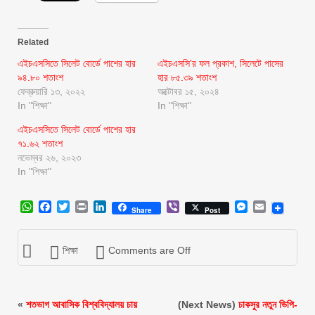
Related
এইচএসসিতে সিলেট বোর্ডে পাশের হার
এইচএসসি’র ফল প্রকাশ, সিলেটে পাসের
৯৪.৮০ শতাংশ
হার ৮৫.৩৯ শতাংশ
ফেব্রুয়ারি ১৩, ২০২২
অক্টোবর ১৫, ২০২৪
In "শিক্ষা"
In "শিক্ষা"
এইচএসসিতে সিলেট বোর্ডে পাশের হার
৭১.৬২ শতাংশ
নভেম্বর ২৬, ২০২৩
In "শিক্ষা"
WhatsApp
Facebook
Twitter
Print
LinkedIn
Viber
Messenger
Email
Share
Post
শিক্ষা
Comments are Off
«
শতভাগ আবাসিক বিশ্ববিদ্যালয় চায়
(Next News)
চাকসুর নতুন ভিপি-