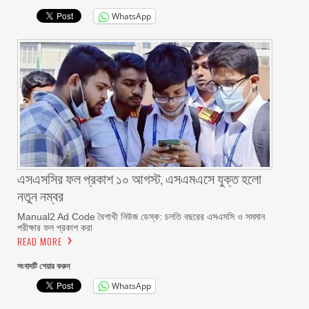
WhatsApp
এসএসসির ফল প্রকাশ ১০ আগস্ট, এসএমএসে যুক্ত হলো
নতুন নম্বর
Manual2 Ad Code বৈশাখী নিউজ ডেস্ক: চলতি বছরের এসএসসি ও সমমান
পরীক্ষার ফল প্রকাশ করা
READ MORE
সংবাদটি শেয়ার করুন
WhatsApp