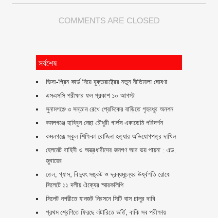
COMMENTS ARE CLOSED
সর্বশেষ
ভিসা-গ্রিন কার্ড নিয়ে যুক্তরাষ্ট্রের নতুন নীতিমালা ঘোষণা
এসএসসি পরীক্ষার ফল প্রকাশ ১০ আগস্ট
সুনামগঞ্জে ৩ সন্তান রেখে প্রেমিকের বাড়িতে গৃহবধূর অনশন
কমলগঞ্জে হাবিবুন নেছা চৌধুরী গার্লস একাডেমি পরিদর্শন
কমলগঞ্জে স্কুল শিক্ষিকা রোজিনা হত্যার অভিযোগপত্র দাখিল
হেলমেট বাহিনী ও অস্ত্রধারীদের জনগণ আর ভয় পায়না : এড.
জুবায়ের
তেল, গ্যাস, বিদ্যুৎ সঙ্কট ও দ্রব্যমূল্যের ঊর্ধ্বগতি রোধে
সিলেটে ১১ দলীয় ঐক্যের স্মারকলিপি
সিলেট নগরীতে যানজট নিরসনে সিটি বাস চালুর দাবি
প্রথম শ্রেণিতে ফিরছে লটারিতে ভর্তি, বাকি সব পরীক্ষায়