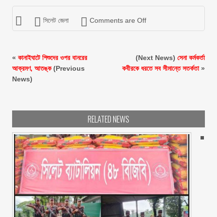
সিলেট জেলা
Comments are Off
«
কানাইঘাটে শিশুদের ওপর বানরের
(Next News)
সেনা কর্মকর্তা
আক্রমণ, আতঙ্ক
(Previous
কবীরকে ধরতে সব সীমান্তে সতর্কতা
»
News)
RELATED NEWS