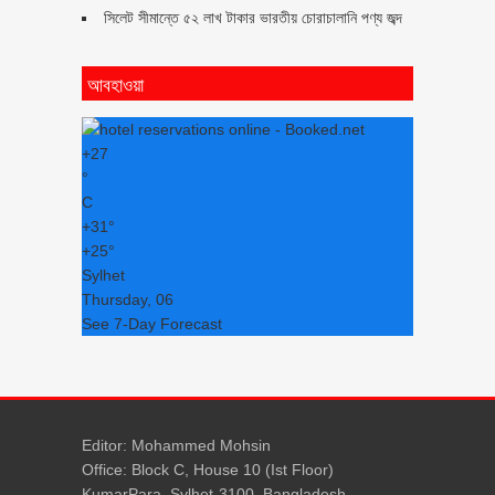
সিলেট সীমান্তে ৫২ লাখ টাকার ভারতীয় চোরাচালানি পণ্য জব্দ
আবহাওয়া
+
27
°
C
+
31°
+
25°
Sylhet
Thursday, 06
See 7-Day Forecast
Editor: Mohammed Mohsin
Office: Block C, House 10 (Ist Floor)
KumarPara, Sylhet-3100, Bangladesh