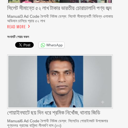
সিলেট সীমান্তে ৫২ লাখ টাকার ভারতীয় চোরাচালানি পণ্য জব্দ
Manual3 Ad Code বৈশাখী নিউজ ডেস্ক: সিলেট সীমান্তবর্তী বিভিন্ন এলাকায়
অভিযান চালিয়ে প্রায় ৫২ লাখ
READ MORE
সংবাদটি শেয়ার করুন
WhatsApp
গোয়াইনঘাটে ছয় দিন ধরে শ্রমিক নিখোঁজ, থানায় জিডি
Manual6 Ad Code বৈশাখী নিউজ ডেস্ক: সিলেটের গোয়াইনঘাট উপজেলার
পূণ্যনগর গ্রামের বাসিন্দা লীলমণি দাস (৫৩)