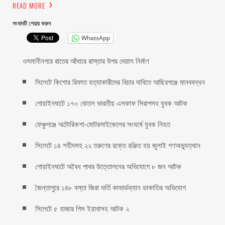
READ MORE
সংবাদটি শেয়ার করুন
WhatsApp
ওসমানীনগরে রাতের আঁধারে রাস্তার উপর দেয়াল নির্মাণ
সিলেটে কিশোর রিফাত হত্যাকারীদের বিচার দাবিতে আছিরগঞ্জে মানববন্ধন
গোয়াইনঘাটে ১৭০ বোতল ভারতীয় এসকাফ সিরাপসহ যুবক আটক
ফেঞ্চুগঞ্জে অটোরিকশা-মোটরসাইকেলের সংঘর্ষে যুবক নিহত
সিলেটে ১৪ শহীদসহ ২২ তরুণের রক্তে রঞ্জিত হয় জুলাই গণঅভ্যুত্থান
গোয়াইনঘাটে অবৈধ পাথর উত্তোলনের অভিযোগে ৮ জন আটক
জৈন্তাপুরে ১৪৮ বস্তা জিরা ভর্তি কাভার্ডভ্যান ডাকাতির অভিযোগ
সিলেটে ৫ হাজার পিস ইয়াবাসহ আটক ২