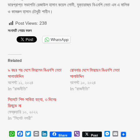
ভারপ্রাপ্ত সভাপতি রেজাউল হাসান কয়েস লোদী, যুক্তরাজ্য বিএনপি নেতা এম এ মালিক
ও কামরুল হাসান চৌধুরী শাহীন।
Post Views:
238
সংবাদটি শেয়ার করুন
WhatsApp
Related
৯ বছর পর দেশে ফিরলেন বিএনপি নেতা
রোববার দেশে ফিরছেন বিএনপি নেতা
সালাহউদ্দিন
সালাউদ্দিন
আগস্ট ১১, ২০২৪
আগস্ট ১০, ২০২৪
In "রাজনীতি"
In "রাজনীতি"
সিলেটে শিশু সাবিহা হত্যা, ৩ দিনের
রিমান্ডে মা
ফেব্রুয়ারি ১০, ২০২২
In "সিলেট নগরী"
WhatsApp
Facebook
Twitter
Print
LinkedIn
Viber
Messenger
Email
Share
Post