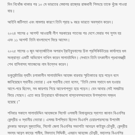
দিন নিখোঁজ থাকার পর ১০ মে ভারতের মেঘালয় রাজ্যের রাজধানী শিলংয়ে তাকে খুঁজে পাওয়া
যায়।
আইনি জটিলতা এবং মামলার কারণে তিনি প্রায় ৯ বছর ভারতে অবস্থান করেন।
২০২৪ সালের ৫ আগস্ট আওয়ামী লীগ সরকারের পতনের পর দেশে ফেরার পথ সুগম হয়
এবং ১১ আগস্ট তিনি বাংলাদেশে ফিরে আসেন।
২০২৫ সালের ৩ জুন আন্তর্জাতিক অপরাধ ট্রাইব্যুনালের চিফ প্রসিকিউটরের কার্যালয়ে গুম
সংক্রান্ত একটি অভিযোগ দাখিল করেন সালাহউদ্দিন। সেখানে তিনি তৎকালীন প্রধানমন্ত্রী
শেখ হাসিনাসহ সাতজনের নাম উল্লেখ করেন।
ডকুমেন্টারির শ্যুটিং চলাকালীন সালাহউদ্দিন আহমদ বারবার স্মৃতিকাতর হয়ে পড়েন বলে
জানিয়েছেন স্থানীয় নেতারা। এক স্থানীয় নেতা বলেন, “তিনি যেসব স্থানে গুম হওয়ার
আগে-পরে ছিলেন, সব জায়গায় গিয়ে আবেগাপ্লুত হয়ে পড়েন। যেন আবার সেই সময়টায়
ফিরে গেছেন। এতে করে চিত্রায়নে ঘটনাগুলো বাস্তবসম্মতভাবে উপস্থাপন সম্ভব
হয়েছে।”
শনিবার সকালে সালাহউদ্দিন আহমদকে সিলেট ওসমানী বিমানবন্দরে স্বাগত জানান বিএনপির
কেন্দ্রীয় ও স্থানীয় নেতারা। এসময় উপস্থিত ছিলেন বিএনপি চেয়ারপারসনের উপদেষ্টা
খন্দকার আবদুল মুক্তাদির, সিলেট জেলা বিএনপির সভাপতি আবদুল কাইয়ুম চৌধুরী, কেন্দ্রীয়
সদস্য আবুল কাহের শামীম, মিফতাহ সিদ্দিকী, এমরান আহমেদ চৌধুরী, মহানগর বিএনপির