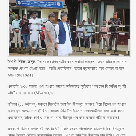
বৈশাখী নিউজ ডেস্ক:
“আমাকে যেদিন বর্ডার ক্রস করানো হচ্ছিলো, তখন আমি জানতাম না
আমাকে কোথায় নেওয়া হচ্ছে। আমি ভেবেছিলাম, হয়তো ক্রসফায়ার করে ফেলবে বা বনে-
জঙ্গলে ফেলে দেবে।”
এভাবেই ২০১৫ সালের ‘গুম’ হওয়ার ভয়াবহ অভিজ্ঞতার স্মৃতিচারণ করলেন বিএনপির স্থায়ী
কমিটির সদস্য সালাহউদ্দিন আহমদ।
শনিবার (১১ অক্টোবর) সকালে সিলেটের তামাবিল সীমান্ত এলাকায় গিয়ে নিজের গুম হওয়ার
স্থান ঘুরে দেখেন সালাহউদ্দিন। এসময় তিনি উপস্থিত গণমাধ্যমকর্মীদের সঙ্গে কথা বলেন
এবং জানান, তাকে চোখ ও হাত-পা বেঁধে সীমান্ত পার করে ভারতে পাঠানো হয়েছিল।
এরআগে শনিবার সকাল ৯টা ৩০ মিনিটে ঢাকার হযরত শাহজালাল আন্তর্জাতিক বিমানবন্দর
থেকে সিলেটে পৌঁছান সালাহউদ্দিন আহমদ। এরপর তামাবিল সীমান্তে যান তিনি। সেখানে