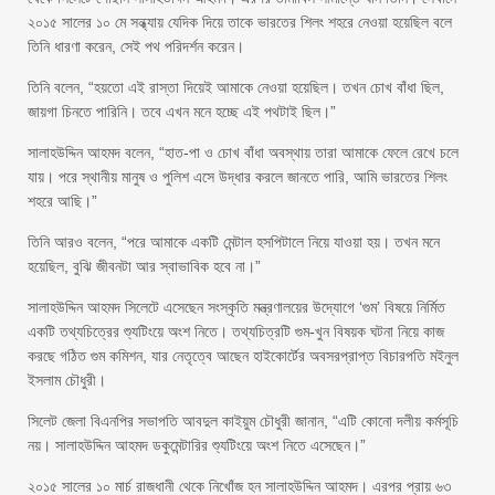
২০১৫ সালের ১০ মে সন্ধ্যায় যেদিক দিয়ে তাকে ভারতের শিলং শহরে নেওয়া হয়েছিল বলে
তিনি ধারণা করেন, সেই পথ পরিদর্শন করেন।
তিনি বলেন, “হয়তো এই রাস্তা দিয়েই আমাকে নেওয়া হয়েছিল। তখন চোখ বাঁধা ছিল,
জায়গা চিনতে পারিনি। তবে এখন মনে হচ্ছে এই পথটাই ছিল।”
সালাহউদ্দিন আহমদ বলেন, “হাত-পা ও চোখ বাঁধা অবস্থায় তারা আমাকে ফেলে রেখে চলে
যায়। পরে স্থানীয় মানুষ ও পুলিশ এসে উদ্ধার করলে জানতে পারি, আমি ভারতের শিলং
শহরে আছি।”
তিনি আরও বলেন, “পরে আমাকে একটি মেন্টাল হসপিটালে নিয়ে যাওয়া হয়। তখন মনে
হয়েছিল, বুঝি জীবনটা আর স্বাভাবিক হবে না।”
সালাহউদ্দিন আহমদ সিলেটে এসেছেন সংস্কৃতি মন্ত্রণালয়ের উদ্যোগে ‘গুম’ বিষয়ে নির্মিত
একটি তথ্যচিত্রের শ্যুটিংয়ে অংশ নিতে। তথ্যচিত্রটি গুম-খুন বিষয়ক ঘটনা নিয়ে কাজ
করছে গঠিত গুম কমিশন, যার নেতৃত্বে আছেন হাইকোর্টের অবসরপ্রাপ্ত বিচারপতি মইনুল
ইসলাম চৌধুরী।
সিলেট জেলা বিএনপির সভাপতি আবদুল কাইয়ুম চৌধুরী জানান, “এটি কোনো দলীয় কর্মসূচি
নয়। সালাহউদ্দিন আহমদ ডকুমেন্টারির শ্যুটিংয়ে অংশ নিতে এসেছেন।”
২০১৫ সালের ১০ মার্চ রাজধানী থেকে নিখোঁজ হন সালাহউদ্দিন আহমদ। এরপর প্রায় ৬৩