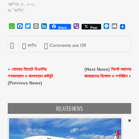
অক্টোবর ১৪, ২০২২
In "জাতীয়"
WhatsApp
Facebook
Twitter
Print
LinkedIn
Viber
Messenger
Email
Share
Post
জাতীয়
Comments are Off
«
সোমবার সিলেটে বিএনপির
(Next News)
সিলেট মহানগর
গণঅবস্থান ও মানববন্ধন কর্মসূচি
জামায়াতের বিক্ষোভ ও গণমিছিল
»
(Previous News)
RELATED NEWS