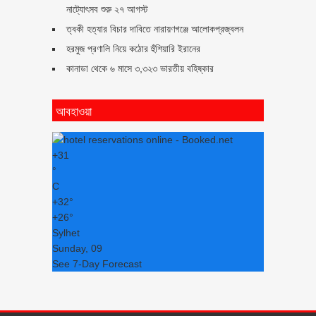
নাট্যোৎসব শুরু ২৭ আগস্ট
ত্বকী হত্যার বিচার দাবিতে নারায়ণগঞ্জে আলোকপ্রজ্বলন
হরমুজ প্রণালি নিয়ে কঠোর হুঁশিয়ারি ইরানের
কানাডা থেকে ৬ মাসে ৩,৩২৩ ভারতীয় বহিষ্কার
আবহাওয়া
+
31
°
C
+
32°
+
26°
Sylhet
Sunday, 09
See 7-Day Forecast