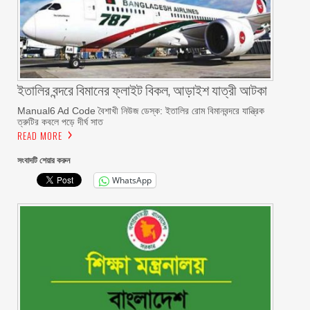
ইতালির বন্দরে বিমানের ফ্লাইট বিকল, আড়াইশ যাত্রী আটকা
Manual6 Ad Code বৈশাখী নিউজ ডেস্ক: ইতালির রোম বিমানবন্দরে যান্ত্রিক
ত্রুটির কবলে পড়ে দীর্ঘ সাত
READ MORE
সংবাদটি শেয়ার করুন
WhatsApp