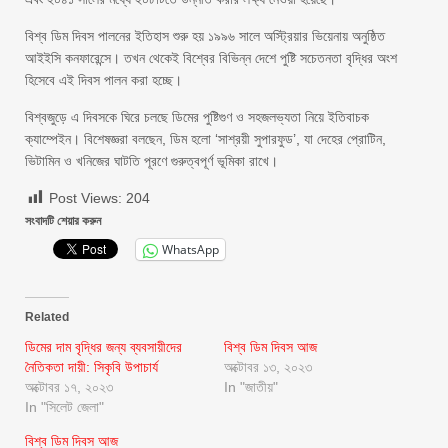
বিশ্ব ডিম দিবস পালনের ইতিহাস শুরু হয় ১৯৯৬ সালে অস্ট্রিয়ার ভিয়েনায় অনুষ্ঠিত
আইইসি কনফারেন্সে। তখন থেকেই বিশ্বের বিভিন্ন দেশে পুষ্টি সচেতনতা বৃদ্ধির অংশ
হিসেবে এই দিবস পালন করা হচ্ছে।
বিশ্বজুড়ে এ দিবসকে ঘিরে চলছে ডিমের পুষ্টিগুণ ও সহজলভ্যতা নিয়ে ইতিবাচক
ক্যাম্পেইন। বিশেষজ্ঞরা বলছেন, ডিম হলো ‘সাশ্রয়ী সুপারফুড’, যা দেহের প্রোটিন,
ভিটামিন ও খনিজের ঘাটতি পূরণে গুরুত্বপূর্ণ ভূমিকা রাখে।
Post Views:
204
সংবাদটি শেয়ার করুন
WhatsApp
Related
ডিমের দাম বৃদ্ধির জন্য ব্যবসায়ীদের
বিশ্ব ডিম দিবস আজ
নৈতিকতা দায়ী: সিকৃবি উপাচার্য
অক্টোবর ১৩, ২০২৩
অক্টোবর ১৭, ২০২৩
In "জাতীয়"
In "সিলেট জেলা"
বিশ্ব ডিম দিবস আজ