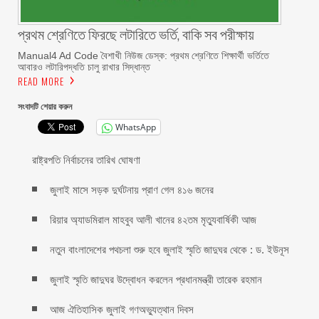
প্রথম শ্রেণিতে ফিরছে লটারিতে ভর্তি, বাকি সব পরীক্ষায়
Manual4 Ad Code বৈশাখী নিউজ ডেস্ক: প্রথম শ্রেণিতে শিক্ষার্থী ভর্তিতে
আবারও লটারিপদ্ধতি চালু রাখার সিদ্ধান্ত
READ MORE
সংবাদটি শেয়ার করুন
WhatsApp
রাষ্ট্রপতি নির্বাচনের তারিখ ঘোষণা
জুলাই মাসে সড়ক দুর্ঘটনায় প্রাণ গেল ৪১৬ জনের
রিয়ার অ্যাডমিরাল মাহবুব আলী খানের ৪২তম মৃত্যুবার্ষিকী আজ
নতুন বাংলাদেশের পথচলা শুরু হবে জুলাই স্মৃতি জাদুঘর থেকে : ড. ইউনূস
জুলাই স্মৃতি জাদুঘর উদ্বোধন করলেন প্রধানমন্ত্রী তারেক রহমান
আজ ঐতিহাসিক জুলাই গণঅভ্যুত্থান দিবস