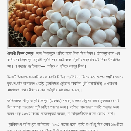
বৈশাখী নিউজ ডেস্ক
: আজ বিশ্বজুড়ে পালিত হচ্ছে বিশ্ব ডিম দিবস। ইন্টারন্যাশনাল এগ
কমিশনের সিদ্ধান্ত অনুযায়ী প্রতি বছর অক্টোবরের দ্বিতীয় শুক্রবার এই দিবস উদযাপিত
হয়। এ বছরের প্রতিপাদ্য— ‘শক্তি ও পুষ্টিতে ভরপুর ডিম’।
দিবসটি উপলক্ষে সরকারি ও বেসরকারি বিভিন্ন প্রতিষ্ঠান, বিশেষ করে দেশের পোল্ট্রি খাতের
বৃহৎ সংগঠন বাংলাদেশ পোল্ট্রি ইন্ডাস্ট্রিজ সেন্ট্রাল কাউন্সিল (বিপিআইসিসি) ও ওয়াপসা-
বাংলাদেশ শাখা যৌথভাবে নানা কর্মসূচির আয়োজন করেছে।
জাতিসংঘের খাদ্য ও কৃষি সংস্থা (এফএও) বলছে, একজন মানুষের বছরে ন্যূনতম ১০৪টি
ডিম খাওয়া প্রয়োজন পুষ্টি চাহিদা পূরণের জন্য। বর্তমানে বাংলাদেশে প্রতি মানুষের জন্য
বছরে গড়ে ১৩৭টি ডিমের সহজলভ্যতা রয়েছে, যা আন্তর্জাতিক মানের চেয়েও বেশি।
প্রাণিসম্পদ অধিদপ্তর জানিয়েছে, ২০৩১ সালের মধ্যে প্রতি মাথাপিছু ডিম ভোগ ১৬৫টিতে
এবং ২০৪১ সালের মধ্যে ২০৮টিতে উন্নীত করার লক্ষ্য নেওয়া হয়েছে।