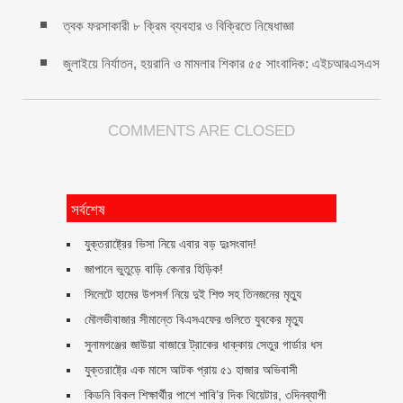
ত্বক ফরসাকারী ৮ ক্রিম ব্যবহার ও বিক্রিতে নিষেধাজ্ঞা
জুলাইয়ে নির্যাতন, হয়রানি ও মামলার শিকার ৫৫ সাংবাদিক: এইচআরএসএস
COMMENTS ARE CLOSED
সর্বশেষ
যুক্তরাষ্ট্রের ভিসা নিয়ে এবার বড় দুঃসংবাদ!
জাপানে ভুতুড়ে বাড়ি কেনার হিড়িক!
সিলেটে হামের উপসর্গ নিয়ে দুই শিশু সহ তিনজনের মৃত্যু
মৌলভীবাজার সীমান্তে বিএসএফের গুলিতে যুবকের ‍মৃত্যু
সুনামগঞ্জের জাউয়া বাজারে ট্রাকের ধাক্কায় সেতুর গার্ডার ধস
যুক্তরাষ্ট্রে এক মাসে আটক প্রায় ৫১ হাজার অভিবাসী
কিডনি বিকল শিক্ষার্থীর পাশে শাবি’র দিক থিয়েটার, ৩দিনব্যাপী