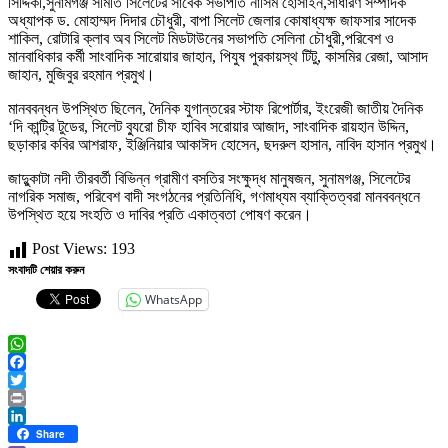
সিদ্দিকী,সুনামগঞ্জ সমিতি সিলেটের সাবেক সভাপতি নাসিম হোসাইন,সাধারণ সম্পাদক
অধ্যাপক ড. মোহাম্মদ দিদার চৌধুরী, বাপা সিলেট জেলার কোষাধ্যক্ষ জাফসার সাদেক
শাকিল, রোটারি ক্লাব অব সিলেট মিডটাউনের সভাপতি সেলিনা চৌধুরী,পরিবেশ ও
মানবাধিকার কর্মী সাংবাদিক সারোয়ার জাহান, পিযুষ পুরকায়স্থ টিটু, কাসমির রেজা, আসাদ
জাহান, মুজিবুর রহমান প্রমুখ।
মানববন্ধন উপস্থিত ছিলেন, দৈনিক যুগান্তরের স্টাফ রিপোর্টার, ইংরেজী জাতীয় দৈনিক
‘দি কান্ট্রি টুডের, সিলেট ব্যুরো চীফ হাবিব সরোয়ার আজাদ, সাংবাদিক রায়হান উদ্দিন,
ছড়াকার কবির আশরাফ, ইঞ্জিনিয়ার আকাঈদ হোসেন, ছদরুল হাসান, নাবিদ হাসান প্রমুখ।
জাদুুকাটা নদী তীরবর্তী বিভিন্ন গ্রামীণ বসতির সংক্ষুদ্ধ মানুষজন, সুনামগঞ্জ, সিলেটের
নাগরিক সমাজ, পরিবেশ বাদী সংগঠনের প্রতিনিধি, গণমাধ্যম ব্যাক্তিত্বরা মানববন্ধনে
উপস্থিত হয়ে সংহতি ও দাবির প্রতি একাত্বতা পোষণ করেন।
Post Views:
193
সংবাদটি শেয়ার করুন
WhatsApp
WhatsApp
Facebook
Twitter
Print
LinkedIn
Share