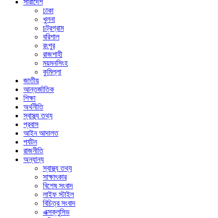
সারাদেশ
ঢাকা
খুলনা
চট্রগ্রাম
বরিশাল
রংপুর
রাজশাহী
ময়মনসিংহ
কুমিল্লা
জাতীয়
আন্তর্জাতিক
শিক্ষা
অর্থনীতি
স্বাস্থ্য তথ্য
প্রবাস
আইন আদালত
পর্যটন
রাজনীতি
অন্যান্য
স্বাস্থ্য তথ্য
সাক্ষাৎকার
বিশেষ সংবাদ
লাইফ স্টাইল
বিচিত্র সংবাদ
এক্সক্লুসিভ