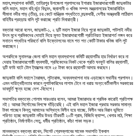
মহাল ব্য্স্থাপনা কমিটি, তাহিরপুর উপজেলা প্রশাসনের ইশারায় ইজারাদারগোষ্ঠী জাদুকাটার
বালি মহাল, মহাল বহি:র্ভুত বিদ্যুৎ, জ্বালানী ও খনিজ সম্পদ মন্ত্রনালয়ের ইজারাবিহিন
সীমানা নদীর পাড় (তীর), চর কেটে যান্ত্রিক পদ্ধতিতে বন্দুকধারী, দেশীয় অস্ত্রধারী লাঠিয়াল
বাহিনীর প্রহড়ায় বালি লুট করাচ্ছে প্রতি দিবারাত্রী।
বক্তারা আরো বলেন, জাদুকাট-১, ২ দুটি মহাল ইজারা নিয়ে পুরো জাদুকাটা, পাটলাই নদীর
উৎস মুখে শ্রমিকদের দোহাই দিয়ে মূলত ইজারাদারগোষ্ঠী প্রতিনিয়ত ইজারাশর্ত লঙ্গন করে
সনাতন পদ্ধতির পরিবর্তে বালি উক্তোলনের নামে শত শত কোটি টাকার খনিজ বালি লুট
করাচ্ছেন।
অপরদিকে সুনামগঞ্জ জেলা বালি মহাল ব্যবস্থাপনা কমিটি রয়্যালটির হার নির্ধারণ করে না
দেয়ায় ইজারাদারগোষ্ঠী ব্যবসায়ী, শ্রমিকেদের নিকট থেকে প্রতি ঘনফুট বালির রয়্যালটি,
দুটি ফাউ ঘাটে টোল ট্যাক্সের নামে ২৫ টাকা করে রয়্যালটি আদায় করছেন।
জাদুকাটা বালি মহালে নৈরাজ্য, লুটতরাজ, অব্যবস্থাপনা দায় এড়াচ্ছেন স্থানীয় প্রশাসন।
এমন দায়িত্বহীনতার কারনে লুপাটকারিদের লাগাম টেনে না ধরায় অন্ত:বর্তীকালীন সরকারের
ভাবমুর্তি ক্ষুন্য হচ্ছে দেশ -বিদেশে।
সভাপতির বক্তব্যে গোলাম সারওয়ার বলেন, আমরা ইজারাদার বা শ্রমিক কারোই প্রতিপক্ষ
নই। আমরা সিস্টেমের বিপক্ষে দাঁড়িয়েছি। এই বালি মহাল ইজারা প্রথায় সরকার সামান্য
টাকা পাচ্ছেন কিন্তু আমাদের অস্থিত্য বিলীন হয়ে যাচ্ছে, বিলীন আর বিরান ভুমিতে
পরিণত হচ্ছে জাদুকাটা নদীর উভয় তীরবর্তী ২০টি গ্রাম, বিজিবি ক্যাম্প, খেলার মাঠ, শিক্ষা
প্রতিষ্ঠান, নির্মাণাধীন সেতু, ধর্মীয় প্রতিষ্ঠান, কাঁচা পাকা সড়ক।
মানববন্ধনে বক্তব্য রাখেন, সিলেট প্রেসক্লাবের সাবেক সভাপতি ইকবাল