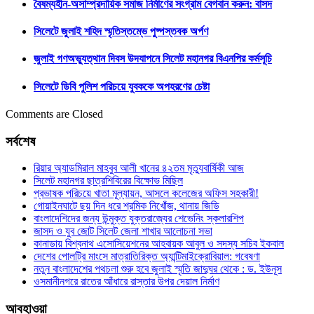
বৈষম্যহীন-অসাম্প্রদায়িক সমাজ নির্মাণের সংগ্রাম বেগবান করুন: বাসদ
সিলেটে জুলাই শহিদ স্মৃতিস্তম্ভে পুষ্পস্তবক অর্পণ
জুলাই গণঅভ্যুত্থান দিবস উদযাপনে সিলেট মহানগর বিএনপির কর্মসূচি
সিলেটে ডিবি পুলিশ পরিচয়ে যুবককে অপহরণের চেষ্টা
Comments are Closed
সর্বশেষ
রিয়ার অ্যাডমিরাল মাহবুব আলী খানের ৪২তম মৃত্যুবার্ষিকী আজ
সিলেট মহানগর ছাত্রশিবিরের বিক্ষোভ মিছিল
প্রভাষক পরিচয়ে খাতা মূল্যায়ন, আসলে কলেজের অফিস সহকারী!
গোয়াইনঘাটে ছয় দিন ধরে শ্রমিক নিখোঁজ, থানায় জিডি
বাংলাদেশিদের জন্য উন্মুক্ত যুক্তরাজ্যের শেভেনিং স্কলারশিপ
জাসদ ও যুব জোট সিলেট জেলা শাখার আলোচনা সভা
কানাডায় বিশ্বনাথ এসোসিয়েশনের আহবায়ক আবুল ও সদস্য সচিব ইকবাল
দেশের পোলট্রি মাংসে মাত্রাতিরিক্ত অ্যান্টিমাইক্রোবিয়াল: গবেষণা
নতুন বাংলাদেশের পথচলা শুরু হবে জুলাই স্মৃতি জাদুঘর থেকে : ড. ইউনূস
ওসমানীনগরে রাতের আঁধারে রাস্তার উপর দেয়াল নির্মাণ
আবহাওয়া