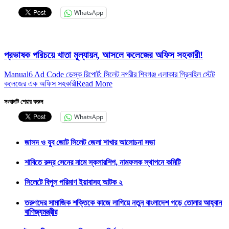
WhatsApp
প্রভাষক পরিচয়ে খাতা মূল্যায়ন, আসলে কলেজের অফিস সহকারী!
Manual6 Ad Code ডেস্ক রিপোর্ট: সিলেট নগরীর শিবগঞ্জ এলাকার গ্রিনহিল স্টেট
কলেজের এক অফিস সহকারী
Read More
সংবাদটি শেয়ার করুন
WhatsApp
জাসদ ও যুব জোট সিলেট জেলা শাখার আলোচনা সভা
শাবিতে রুদ্র সেনের নামে স্কলারশিপ, নামফলক স্থাপনে কমিটি
সিলেটে বিপুল পরিমাণ ইয়াবাসহ আটক ২
তরুণদের সামাজিক শক্তিকে কাজে লাগিয়ে নতুন বাংলাদেশ গড়ে তোলার আহ্বান
বাণিজ্যমন্ত্রীর