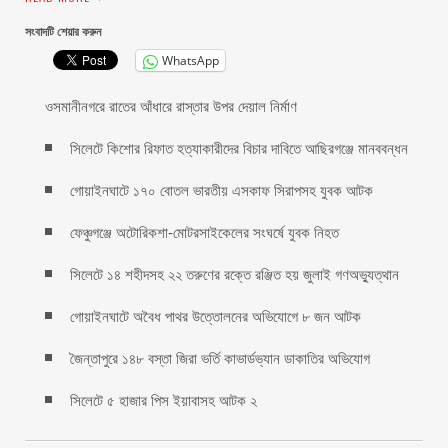
সংবাদটি শেয়ার করুন
WhatsApp
ওসমানীনগরে রাতের আঁধারে রাস্তার উপর দেয়াল নির্মাণ
সিলেটে কিশোর রিফাত হত্যাকারীদের বিচার দাবিতে আছিরগঞ্জে মানববন্ধন
গোয়াইনঘাটে ১৭০ বোতল ভারতীয় এসকাফ সিরাপসহ যুবক আটক
ফেঞ্চুগঞ্জে অটোরিকশা-মোটরসাইকেলের সংঘর্ষে যুবক নিহত
সিলেটে ১৪ শহীদসহ ২২ তরুণের রক্তে রঞ্জিত হয় জুলাই গণঅভ্যুত্থান
গোয়াইনঘাটে অবৈধ পাথর উত্তোলনের অভিযোগে ৮ জন আটক
জৈন্তাপুরে ১৪৮ বস্তা জিরা ভর্তি কাভার্ডভ্যান ডাকাতির অভিযোগ
সিলেটে ৫ হাজার পিস ইয়াবাসহ আটক ২