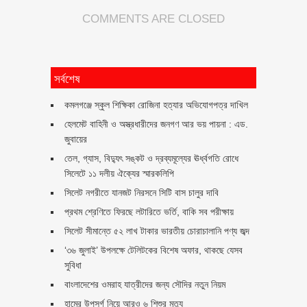
COMMENTS ARE CLOSED
সর্বশেষ
কমলগঞ্জে স্কুল শিক্ষিকা রোজিনা হত্যার অভিযোগপত্র দাখিল
হেলমেট বাহিনী ও অস্ত্রধারীদের জনগণ আর ভয় পায়না : এড.
জুবায়ের
তেল, গ্যাস, বিদ্যুৎ সঙ্কট ও দ্রব্যমূল্যের ঊর্ধ্বগতি রোধে
সিলেটে ১১ দলীয় ঐক্যের স্মারকলিপি
সিলেট নগরীতে যানজট নিরসনে সিটি বাস চালুর দাবি
প্রথম শ্রেণিতে ফিরছে লটারিতে ভর্তি, বাকি সব পরীক্ষায়
সিলেট সীমান্তে ৫২ লাখ টাকার ভারতীয় চোরাচালানি পণ্য জব্দ
‘৩৬ জুলাই’ উপলক্ষে টেলিটকের বিশেষ অফার, থাকছে যেসব
সুবিধা
বাংলাদেশের ওমরাহ যাত্রীদের জন্য সৌদির নতুন নিয়ম
হামের উপসর্গ নিয়ে আরও ৬ শিশুর মৃত্যু