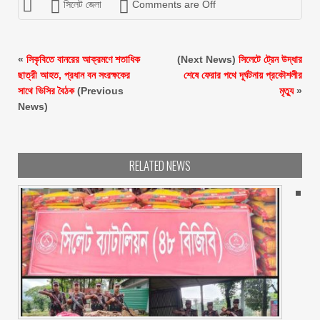
সিলেট জেলা
Comments are Off
«
সিকৃবিতে বানরের আক্রমণে শতাধিক
(Next News)
সিলেটে ট্রেন উদ্ধার
ছাত্রী আহত, প্রধান বন সংরক্ষকের
শেষে ফেরার পথে দূর্ঘটনায় প্রকৌশলীর
সাথে ভিসির বৈঠক
(Previous
মৃত্যু
»
News)
RELATED NEWS