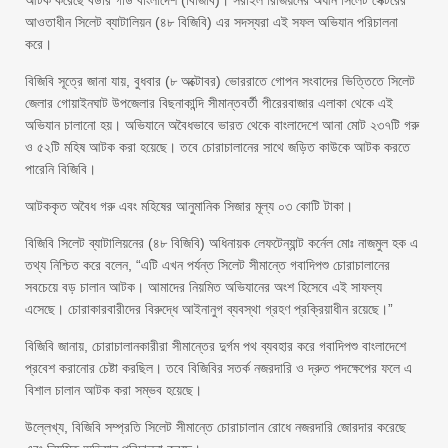
আটক করেছে বর্ডার গার্ড বাংলাদেশ (বিজিবি)। সরাইল রিজিয়নের অধীন সিলেট সেক্টরের
আওতাধীন সিলেট ব্যাটালিয়ন (৪৮ বিজিবি) এর সদস্যরা এই সফল অভিযান পরিচালনা
করে।
বিজিবি সূত্রে জানা যায়, বুধবার (৮ অক্টোবর) ভোররাতে গোপন সংবাদের ভিত্তিতে সিলেট
জেলার গোয়াইনঘাট উপজেলার বিছনাকান্দি সীমান্তবর্তী পীরেরবাজার এলাকা থেকে এই
অভিযান চালানো হয়। অভিযানে অবৈধভাবে ভারত থেকে বাংলাদেশে আনা মোট ২৩৭টি গরু
ও ৫২টি মহিষ আটক করা হয়েছে। তবে চোরাচালানের সাথে জড়িত কাউকে আটক করতে
পারেনি বিজিবি।
আটককৃত অবৈধ গরু এবং মহিষের আনুমানিক সিজার মূল্য ০৩ কোটি টাকা।
বিজিবি সিলেট ব্যাটালিয়নের (৪৮ বিজিবি) অধিনায়ক লেফটেন্যান্ট কর্নেল মোঃ নাজমুল হক এ
তথ্য নিশ্চিত করে বলেন, “এটি এখন পর্যন্ত সিলেট সীমান্তে গবাদিপশু চোরাচালানের
সবচেয়ে বড় চালান আটক। আমাদের নিয়মিত অভিযানের অংশ হিসেবে এই সাফল্য
এসেছে। চোরাকারবারীদের বিরুদ্ধে আইনানুগ ব্যবস্থা গ্রহণ প্রক্রিয়াধীন রয়েছে।”
বিজিবি জানায়, চোরাচালানকারীরা সীমান্তের দুর্গম পথ ব্যবহার করে গবাদিপশু বাংলাদেশে
প্রবেশ করানোর চেষ্টা করছিল। তবে বিজিবির সতর্ক নজরদারি ও দ্রুত পদক্ষেপের ফলে এ
বিশাল চালান আটক করা সম্ভব হয়েছে।
উল্লেখ্য, বিজিবি সম্প্রতি সিলেট সীমান্তে চোরাচালান রোধে নজরদারি জোরদার করেছে