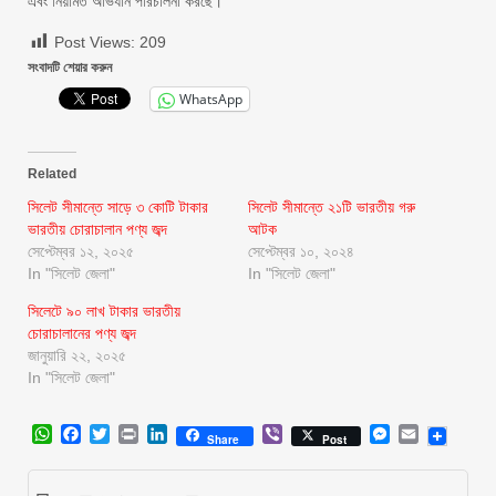
এবং নিয়মিত অভিযান পরিচালনা করছে।
Post Views:
209
সংবাদটি শেয়ার করুন
WhatsApp
Related
সিলেট সীমান্তে সাড়ে ৩ কোটি টাকার
সিলেট সীমান্তে ২১টি ভারতীয় গরু
ভারতীয় চোরাচালান পণ্য জব্দ
আটক
সেপ্টেম্বর ১২, ২০২৫
সেপ্টেম্বর ১০, ২০২৪
In "সিলেট জেলা"
In "সিলেট জেলা"
সিলেটে ৯০ লাখ টাকার ভারতীয়
চোরাচালানের পণ্য জব্দ
জানুয়ারি ২২, ২০২৫
In "সিলেট জেলা"
WhatsApp
Facebook
Twitter
Print
LinkedIn
Viber
Messenger
Email
Share
Post