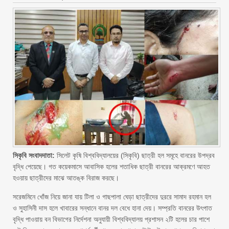
সিকৃবি সংবাদদাতা:
সিলেট কৃষি বিশ্ববিদ্যালয়ের (সিকৃবি) ছাত্রী হল সমূহে বানরের উপদ্রব
বৃদ্ধি পেয়েছে। গত কয়েকমাসে আবাসিক হলের শতাধিক ছাত্রী বানরের আক্রমণে আহত
হওয়ায় ছাত্রীদের মাঝে আতঙ্ক বিরাজ করছে।
সরেজমিনে খোঁজ নিয়ে জানা যায় টিলা ও গাছপালা ঘেড়া ছাত্রীদের দুররে সামাদ রহমান হল
ও সুহাসিনী দাস হলে খাবারের সন্ধানে বানর দল বেধে হানা দেয়। সম্প্রতি বানরের উৎপাত
বৃদ্ধি পাওয়ায় বন বিভাগের নির্দেশনা অনুযায়ী বিশ্ববিদ্যালয় প্রশাসন ২টি হলের চার পাশে