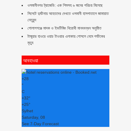
ওসমানীনগর ট্রাজেডি: এক শিশুসহ ৬ জনের পরিচয় মিলেছে
সিলেটে দুর্ঘটনায় আহতদের দেখতে ওসমানী হাসপাতালে জামায়াত
নেতৃবৃন্দ
গোলাপগঞ্জে মাদক ও ইভটিজিং বিরোধী মানববন্ধন অনুষ্ঠিত
টাঙ্গুয়ার হাওরে ওয়াচ টাওয়ার এলাকায় গোসলে নেমে পর্যটকের
মৃত্যু
আবহাওয়া
+
28
°
C
+
32°
+
25°
Sylhet
Saturday, 08
See 7-Day Forecast