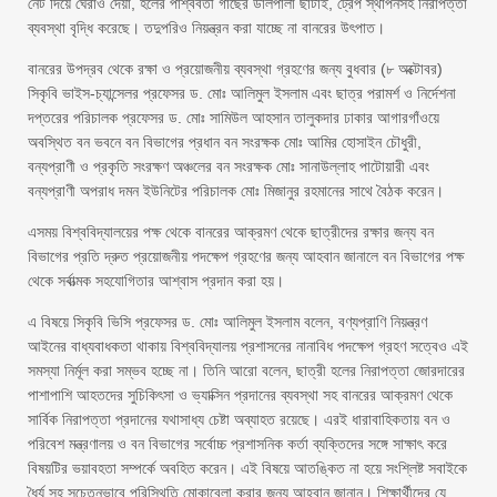
নেট দিয়ে ঘেরাও দেয়া, হলের পার্শ্ববর্তী গাছের ডালপালা ছাটাই, ট্রেপ স্থাপনসহ নিরাপত্তা
ব্যবস্থা বৃদ্ধি করেছে। তদুপরিও নিয়ন্ত্রন করা যাচ্ছে না বানরের উৎপাত।
বানরের উপদ্রব থেকে রক্ষা ও প্রয়োজনীয় ব্যবস্থা গ্রহণের জন্য বুধবার (৮ অক্টোবর)
সিকৃবি ভাইস-চ্যান্সেলর প্রফেসর ড. মোঃ আলিমুল ইসলাম এবং ছাত্র পরামর্শ ও নির্দেশনা
দপ্তরের পরিচালক প্রফেসর ড. মোঃ সামিউল আহসান তালুকদার ঢাকার আগারগাঁওয়ে
অবস্থিত বন ভবনে বন বিভাগের প্রধান বন সংরক্ষক মোঃ আমির হোসাইন চৌধুরী,
বন্যপ্রাণী ও প্রকৃতি সংরক্ষণ অঞ্চলের বন সংরক্ষক মোঃ সানাউল্লাহ পাটোয়ারী এবং
বন্যপ্রাণী অপরাধ দমন ইউনিটের পরিচালক মোঃ মিজানুর রহমানের সাথে বৈঠক করেন।
এসময় বিশ্ববিদ্যালয়ের পক্ষ থেকে বানরের আক্রমণ থেকে ছাত্রীদের রক্ষার জন্য বন
বিভাগের প্রতি দ্রুত প্রয়োজনীয় পদক্ষেপ গ্রহণের জন্য আহবান জানালে বন বিভাগের পক্ষ
থেকে সর্বাত্মক সহযোগিতার আশ্বাস প্রদান করা হয়।
এ বিষয়ে সিকৃবি ভিসি প্রফেসর ড. মোঃ আলিমুল ইসলাম বলেন, বণ্যপ্রাণি নিয়ন্ত্রণ
আইনের বাধ্যবাধকতা থাকায় বিশ্ববিদ্যালয় প্রশাসনের নানাবিধ পদক্ষেপ গ্রহণ সত্বেও এই
সমস্যা নির্মূল করা সম্ভব হচ্ছে না। তিনি আরো বলেন, ছাত্রী হলের নিরাপত্তা জোরদারের
পাশাপাশি আহতদের সুচিকিৎসা ও ভ্যাক্সিন প্রদানের ব্যবস্থা সহ বানরের আক্রমণ থেকে
সার্বিক নিরাপত্তা প্রদানের যথাসাধ্য চেষ্টা অব্যাহত রয়েছে। এরই ধারাবাহিকতায় বন ও
পরিবেশ মন্ত্রণালয় ও বন বিভাগের সর্বোচ্চ প্রশাসনিক কর্তা ব্যক্তিদের সঙ্গে সাক্ষাৎ করে
বিষয়টির ভয়াবহতা সম্পর্কে অবহিত করেন। এই বিষয়ে আতঙ্কিত না হয়ে সংশ্লিষ্ট সবাইকে
ধৈর্য সহ সচেতনভাবে পরিস্থিতি মোকাবেলা করার জন্য আহ্বান জানান। শিক্ষার্থীদের যে