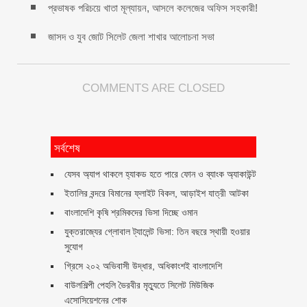
প্রভাষক পরিচয়ে খাতা মূল্যায়ন, আসলে কলেজের অফিস সহকারী!
জাসদ ও যুব জোট সিলেট জেলা শাখার আলোচনা সভা
COMMENTS ARE CLOSED
সর্বশেষ
যেসব অ্যাপ থাকলে হ্যাকড হতে পারে ফোন ও ব্যাংক অ্যাকাউন্ট
ইতালির বন্দরে বিমানের ফ্লাইট বিকল, আড়াইশ যাত্রী আটকা
বাংলাদেশি কৃষি শ্রমিকদের ভিসা দিচ্ছে ওমান
যুক্তরাজ্যের গ্লোবাল ট্যালেন্ট ভিসা: তিন বছরে স্থায়ী হওয়ার
সুযোগ
গ্রিসে ২০২ অভিবাসী উদ্ধার, অধিকাংশই বাংলাদেশি
বাউলশিল্পী পেহলি ভৈরবীর মৃত্যুতে সিলেট মিউজিক
এসোসিয়েশনের শোক