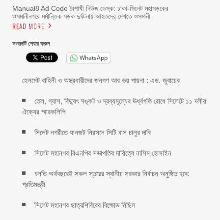
Manual8 Ad Code বৈশাখী নিউজ ডেস্ক: ঢাকা-সিলেট মহাসড়কের
ওসমানীনগরে মর্মান্তিক সড়ক দুর্ঘটনায় আহতদের দেখতে ওসমানী
READ MORE
সংবাদটি শেয়ার করুন
WhatsApp
হেলমেট বাহিনী ও অস্ত্রধারীদের জনগণ আর ভয় পায়না : এড. জুবায়ের
তেল, গ্যাস, বিদ্যুৎ সঙ্কট ও দ্রব্যমূল্যের ঊর্ধ্বগতি রোধে সিলেটে ১১ দলীয়
ঐক্যের স্মারকলিপি
সিলেট নগরীতে যানজট নিরসনে সিটি বাস চালুর দাবি
সিলেট মহানগর বিএনপির সভাপতির দায়িত্বে নাসিম হোসাইন
চলতি অর্থবছরেই সকল স্তরের স্থানীয় সরকার নির্বাচন অনুষ্ঠিত হবে:
প্রতিমন্ত্রী
সিলেট মহানগর ছাত্রশিবিরের বিক্ষোভ মিছিল