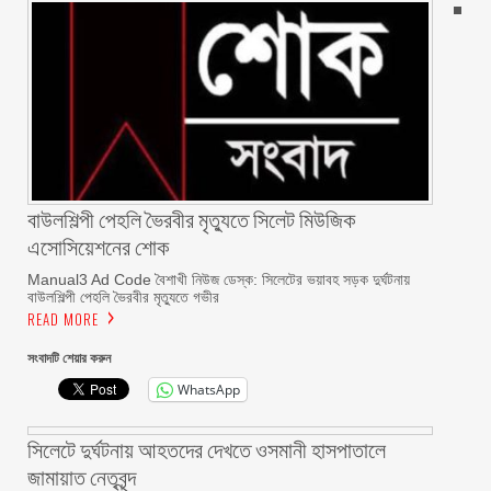
বাউলশিল্পী পেহলি ভৈরবীর মৃত্যুতে সিলেট মিউজিক
এসোসিয়েশনের শোক
Manual3 Ad Code বৈশাখী নিউজ ডেস্ক: সিলেটের ভয়াবহ সড়ক দুর্ঘটনায়
বাউলশিল্পী পেহলি ভৈরবীর মৃত্যুতে গভীর
READ MORE
সংবাদটি শেয়ার করুন
WhatsApp
সিলেটে দুর্ঘটনায় আহতদের দেখতে ওসমানী হাসপাতালে
জামায়াত নেতৃবৃন্দ