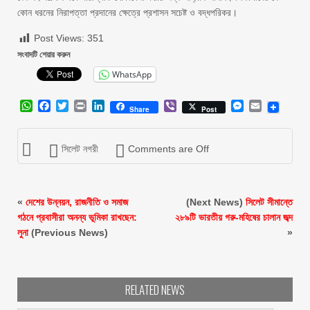
কোন ধরনের নিরাপত্তা প্রদানের ক্ষেত্রে প্রশাসন সচেষ্ট ও বদ্ধপরিকর।
Post Views:
351
সংবাদটি শেয়ার করুন
WhatsApp
WhatsApp
Facebook
Twitter
Print
LinkedIn
Viber
Messenger
Email
Share
Post
সিলেট নগরী
Comments are Off
«
দেশের উন্নয়ন, রাজনীতি ও সমাজ
(Next News)
সিলেট সীমান্তে
গঠনে প্রবাসীরা অনন্য ভূমিকা রাখছেন:
২৮৯টি ভারতীয় গরু-মহিষের চালান জব্দ
লুনা
(Previous News)
»
RELATED NEWS