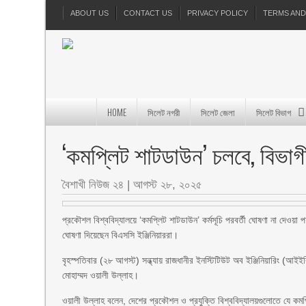
ABOUT US
CONTACT US
PRIVACY POLICY
TERMS AND
HOME
সিলেট নগরী
সিলেট জেলা
সিলেট বিভাগ
‘কমপ্লিট শাটডাউন’ চলবে, বিভা
বৈশাখী নিউজ ২৪
|
আগস্ট ২৮, ২০২৫
প্রকৌশল বিশ্ববিদ্যালয়ে ‘কমপ্লিট শাটডাউন’ কর্মসূচি পরবর্তী ঘোষণা না দেওয়
ঘোষণা দিয়েছেন বিএসসি ইঞ্জিনিয়াররা।
বৃহস্পতিবার (২৮ আগস্ট) সন্ধ্যায় রাজধানীর ইনস্টিটিউট অব ইঞ্জিনিয়ারিং (আই
মোহাম্মদ ওয়ালী উল্লাহ।
ওয়ালী উল্লাহ বলেন, দেশের প্রকৌশল ও প্রযুক্তি বিশ্ববিদ্যালয়গুলোতে যে কম