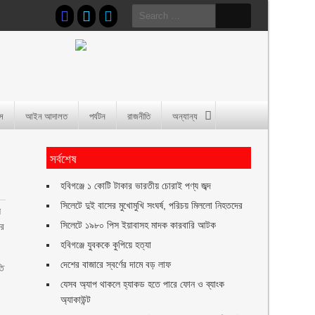
Search
for:
াস
আইন আদালত
পর্যটন
রাজনীতি
অন্যান্য
সর্বশেষ
হবিগঞ্জে ১ কোটি টাকার ভারতীয় চোরাই পণ্য জব্দ
সিলেটে দুই বাসের মুখোমুখি সংঘর্ষ, পরিচয় মিললো নিহতদের
ল
সিলেটে ১৯৮০ পিস ইয়াবাসহ মাদক কারবারি আটক
ার
হবিগঞ্জে যুবককে কুপিয়ে হত্যা
দেশের বাজারে স্বর্ণের দামে বড় লাফ
তি
যেসব অ্যাপ থাকলে হ্যাকড হতে পারে ফোন ও ব্যাংক
অ্যাকাউন্ট