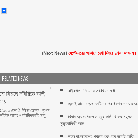
senger
Email
(Next News)
সেপ্টেম্বরের আকাশে দেখা মিলবে দুর্লভ ‘ব্লাড মুন’
RELATED NEWS
রাষ্ট্রপতি নির্বাচনের তারিখ ঘোষণা
তে ফিরছে লটারিতে ভর্তি,
্ষায়
জুলাই মাসে সড়ক দুর্ঘটনায় প্রাণ গেল ৪১৬ জনে
de বৈশাখী নিউজ ডেস্ক: প্রথম
থী ভর্তিতে আবারও লটারিপদ্ধতি চালু
রিয়ার অ্যাডমিরাল মাহবুব আলী খানের ৪২তম
মৃত্যুবার্ষিকী আজ
নতুন বাংলাদেশের পথচলা শুরু হবে জুলাই স্মৃতি