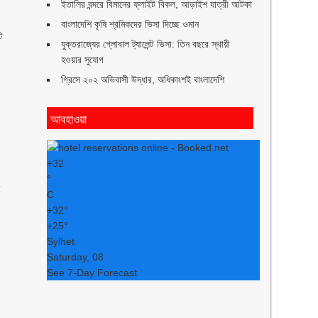
ইতালির বন্দরে বিমানের ফ্লাইট বিকল, আড়াইশ যাত্রী আটকা
বাংলাদেশি কৃষি শ্রমিকদের ভিসা দিচ্ছে ওমান
ি
যুক্তরাজ্যের গ্লোবাল ট্যালেন্ট ভিসা: তিন বছরে স্থায়ী
হওয়ার সুযোগ
গ্রিসে ২০২ অভিবাসী উদ্ধার, অধিকাংশই বাংলাদেশি
আবহাওয়া
+
32
°
ে
C
+
32°
+
25°
Sylhet
Saturday, 08
See 7-Day Forecast