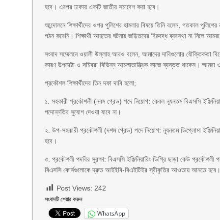
হবে। এরপর ঢাকায় একটি জাতীয় সমাবেশ করা হবে।
আন্দোলনে শিক্ষার্থীদের ওপর পুলিশের হামলার বিষয়ে তিনি বলেন, গতকাল পুলি
গঠন করেনি। শিক্ষার্থী আহতের ঘটনায় জড়িতদের বিরুদ্ধে ব্যবস্থা না নিলে আ
সংবাদ সম্মেলনে ওয়ালী উল্লাহ আরও বলেন, আমাদের দাবিগুলোর যৌক্তিকতা বিবেচ
কারণ উপদেষ্টা ও সচিবরা বিভিন্ন আমলাতান্ত্রিক কাজে ব্যস্তত থাকেন। আমরা
প্রকৌশল শিক্ষার্থীদের তিন দফা দাবি হলো;
১. সহকারী প্রকৌশলী (নবম গ্রেড) পদে নিয়োগ: কেবল ন্যূনতম বিএসসি ইঞ্জিনিয়া
পদোন্নতির সুযোগ দেওয়া যাবে না।
২. উপ-সহকারী প্রকৌশলী (দশম গ্রেড) পদে নিয়োগ: ন্যূনতম ডিপ্লোমা ইঞ্জিনিয়ার
হবে।
৩. প্রকৌশলী পদবির সুরক্ষা: বিএসসি ইঞ্জিনিয়ারিং ডিগ্রি ছাড়া কেউ প্রকৌশলী
বিএসসি কোর্সগুলোকে দ্রুত আইইবি-বিএইটিইর স্বীকৃতির আওতায় আনতে হবে
Post Views:
242
সংবাদটি শেয়ার করুন
WhatsApp