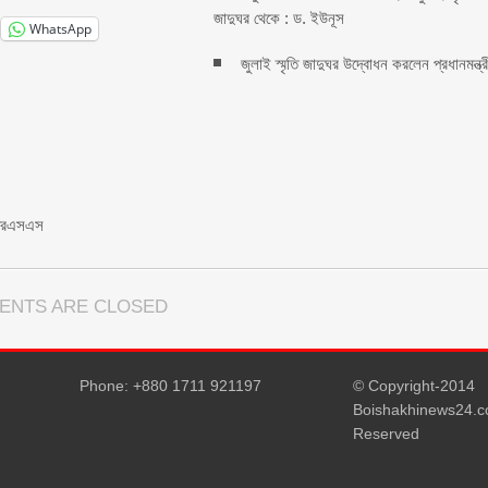
জাদুঘর থেকে : ড. ইউনূস
WhatsApp
জুলাই স্মৃতি জাদুঘর উদ্বোধন করলেন প্রধানমন্ত্র
ইচআরএসএস
ENTS ARE CLOSED
Phone: +880 1711 921197
© Copyright-2014
Boishakhinews24.co
Reserved