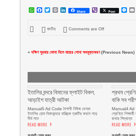
WhatsApp
Facebook
Twitter
Print
LinkedIn
Viber
Mes
Share
Post
জাতীয়
Comments are Off
«
দক্ষিণ সুরমায় লোলা বিলে মাছের পোনা অবমুক্তকরণ
(Previous News)
ইতালির বন্দরে বিমানের ফ্লাইট বিকল,
প্রথম শ্রেণি
আড়াইশ যাত্রী আটকা
বাকি সব পরীক
Manual5 Ad Code বৈশাখী নিউজ ডেস্ক:
Manual4 Ad Co
ইতালির রোম বিমানবন্দরে যান্ত্রিক ত্রুটির কবলে পড়ে
শ্রেণিতে শিক্ষার্
দীর্ঘ সাত
রাখার সিদ্ধান্ত
READ MORE
READ MORE
সংবাদটি শেয়ার করুন
সংবাদটি শেয়ার করুন