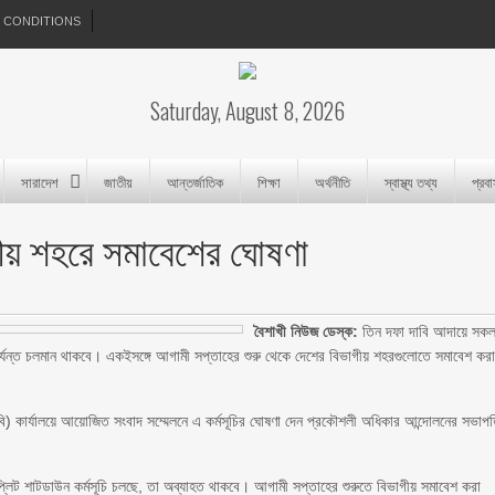
 CONDITIONS
Saturday, August 8, 2026
সারাদেশ
জাতীয়
আন্তর্জাতিক
শিক্ষা
অর্থনীতি
স্বাস্থ্য তথ্য
প্রব
গীয় শহরে সমাবেশের ঘোষণা
বৈশাখী নিউজ ডেস্ক:
তিন দফা দাবি আদায়ে সক
া পর্যন্ত চলমান থাকবে। একইসঙ্গে আগামী সপ্তাহের শুরু থেকে দেশের বিভাগীয় শহরগুলোতে সমাবেশ কর
ইবি) কার্যালয়ে আয়োজিত সংবাদ সম্মেলনে এ কর্মসূচির ঘোষণা দেন প্রকৌশলী অধিকার আন্দোলনের সভাপ
প্লিট শাটডাউন কর্মসূচি চলছে, তা অব্যাহত থাকবে। আগামী সপ্তাহের শুরুতে বিভাগীয় সমাবেশ করা