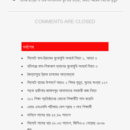
COMMENTS ARE CLOSED
সর্বশেষ
সিলেটে বাস-ট্রাকের মুখোমুখি সংঘর্ষে নিহত ১, আহত ৫
হবিগঞ্জে বাস-পিকআপ ভ্যানের মুখোমুখি সংঘর্ষে নিহত ৩
জৈন্তাপুরে ট্রাক চালকের আত্নহত্যা
সিলেটে হামের উপসর্গে আরও ২ শিশুর মৃত্যু, মৃতের সংখ্যা ১২৭
সড়ক দুর্ঘটনায় জামালপুর আদালতের সহকারী জজ নিহত
৩১২ শিক্ষা প্রতিষ্ঠানের কোনো শিক্ষার্থীই পাস করেনি
এবার এসএসসি পরীক্ষায় ফেল প্রায় ৭ লাখ শিক্ষার্থী
দাখিলে পাসের হার ৫৫.৪৯ শতাংশ
সিলেটে পাসের হার ৫৮.৩৩ শতাংশ, জিপিএ-৫ পেয়েছে ৩৮৩৬
জন