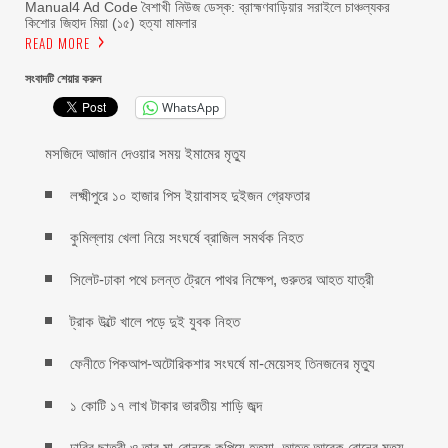
Manual4 Ad Code বৈশাখী নিউজ ডেস্ক: ব্রাহ্মণবাড়িয়ার সরাইলে চাঞ্চল্যকর
কিশোর জিহাদ মিয়া (১৫) হত্যা মামলার
READ MORE
সংবাদটি শেয়ার করুন
WhatsApp
মসজিদে আজান দেওয়ার সময় ইমামের মৃত্যু
লক্ষ্মীপুরে ১০ হাজার পিস ইয়াবাসহ দুইজন গ্রেফতার
কুমিল্লায় খেলা নিয়ে সংঘর্ষে ব্রাজিল সমর্থক নিহত
সিলেট-ঢাকা পথে চলন্ত ট্রেনে পাথর নিক্ষেপ, গুরুতর আহত যাত্রী
ট্রাক উল্টে খালে পড়ে দুই যুবক নিহত
ফেনীতে পিকআপ-অটোরিকশার সংঘর্ষে মা-মেয়েসহ তিনজনের মৃত্যু
১ কোটি ১৭ লাখ টাকার ভারতীয় শাড়ি জব্দ
ঢাবির ছাত্রী ও তার মা-বোনকে কুপিয়ে হত্যা, আহত আরেক বোনের মৃত্যু