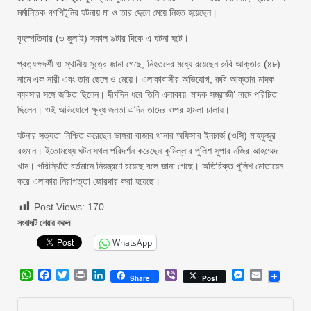
মর্মান্তিক গণপিটুনির ঘটনায় মা ও তার ছেলে মেয়ে নিহত হয়েছেন।
বৃহস্পতিবার (৩ জুলাই) সকাল ৯টার দিকে এ ঘটনা ঘটে।
প্রত্যক্ষদর্শী ও স্থানীয় সূত্রে জানা গেছে, নিহতদের মধ্যে রয়েছেন রুবি আক্তার (৪৮)
নামে এক নারী এবং তার ছেলে ও মেয়ে। এলাকাবাসীর অভিযোগ, রুবি আক্তার মাদক
ব্যবসার সঙ্গে জড়িত ছিলেন। দীর্ঘদিন ধরে তিনি এলাকায় ‘মাদক সম্রাজ্ঞী’ নামে পরিচিত
ছিলেন। ওই অভিযোগে ক্ষুব্ধ জনতা এদিন তাদের ওপর হামলা চালায়।
ঘটনার সত্যতা নিশ্চিত করেছেন ভাঙ্গরা বাজার থানার অফিসার ইনচার্জ (ওসি) মাহফুজুর
রহমান। ইতোমধ্যে ঘটনাস্থল পরিদর্শন করেছেন কুমিল্লার পুলিশ সুপার নজির আহম্মেদ
খান। পরিস্থিতি বর্তমানে নিয়ন্ত্রণে রয়েছে বলে জানা গেছে। অতিরিক্ত পুলিশ মোতায়েন
করে এলাকায় নিরাপত্তা জোরদার করা হয়েছে।
Post Views:
170
সংবাদটি শেয়ার করুন
WhatsApp
WhatsApp
Facebook
Twitter
Print
LinkedIn
Viber
Messenger
Email
Share
Post