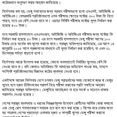
কঠোরভাবে অনুসরণ করার আহ্বান জানিয়েছে।
নির্দেশনায় বলা হয়, ডেঙ্গু শনাক্তের জন্য প্রধান পরীক্ষাগুলো হলো এনএসই, আইজিজি ও
আইজিএম। বেসরকারি প্রতিষ্ঠানগুলো এসব পরীক্ষার ক্ষেত্রে সর্বোচ্চ ৩০০ টাকা ফি নিতে
পারবে, তবে এর বেশি নেওয়া যাবে না। এছাড়া সিবিসি পরীক্ষার সর্বোচ্চ মূল্য নির্ধারণ করা
হয়েছে ৪০০ টাকা।
তবে সরকারি হাসপাতালে এনএসওয়ান, আইজিজি ও আইজিএম পরীক্ষার জন্য সর্বোচ্চ ফি
নির্ধারণ করা হয়েছে ৫০ টাকা। এর ফলে সরকারি হাসপাতালে ডেঙ্গু পরীক্ষা আগের ১০০
টাকার চেয়ে অর্ধেক কম মূল্যে করানো যাবে। স্বাস্থ্য অধিদপ্তর জানিয়েছে, এর আগে ১৪
জানুয়ারি ২০২৫ সালে প্রজ্ঞাপনের মাধ্যমে এই মূল্য নির্ধারণ করা হয়েছিল, যা এখন ৩১
ডিসেম্বর পর্যন্ত বাড়ানো হলো।
নির্দেশনায় আরো উল্লেখ করা হয়েছে, কোনো অবস্থাতেই নির্ধারিত মূল্যের বেশি ফি
নেওয়া যাবে না। যদি কোথাও অতিরিক্ত ফি আদায়ের অভিযোগ পাওয়া যায়, তাহলে
সংশ্লিষ্ট প্রতিষ্ঠানগুলোর বিরুদ্ধে কঠোর ব্যবস্থা নেওয়া হবে।
একইসঙ্গে আরেক নির্দশনায় দেশে চলমান ডেঙ্গু প্রাদুর্ভাবের সময় যেকোনো জ্বর বা ডেঙ্গুর
সন্দেহ হলে দ্রুত চিকিৎসকের পরামর্শ নিয়ে পরীক্ষা করানোর প্রতি সবাইকে আহ্বান
জানিয়েছে স্বাস্থ্য অধিদপ্তর। ডেঙ্গুনিয়ে আতঙ্কিত না হয়ে সতর্ক ও সচেতন থাকার
পরামর্শও দেওয়া হয়েছে।
দেশের স্বাস্থ্য ব্যবস্থায় এ ধরনের নিয়ন্ত্রণমূলক উদ্যোগ রোগীদের আর্থিক বোঝা কমানো
এবং ডেঙ্গু রোগ শনাক্তকরণে সহায়ক হবে বলে মনে করা হচ্ছে। বিশেষ করে ঢাকার মতো
বড় শহরসহ দেশের প্রত্যন্ত এলাকায় দ্রুত ও সাশ্রয়ী মূল্যে ডেঙ্গু পরীক্ষা করানো