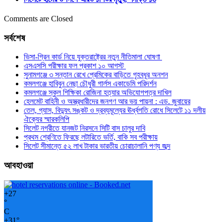
Comments are Closed
সর্বশেষ
ভিসা-গ্রিন কার্ড নিয়ে যুক্তরাষ্ট্রের নতুন নীতিমালা ঘোষণা
এসএসসি পরীক্ষার ফল প্রকাশ ১০ আগস্ট
সুনামগঞ্জে ৩ সন্তান রেখে প্রেমিকের বাড়িতে গৃহবধূর অনশন
কমলগঞ্জে হাবিবুন নেছা চৌধুরী গার্লস একাডেমি পরিদর্শন
কমলগঞ্জে স্কুল শিক্ষিকা রোজিনা হত্যার অভিযোগপত্র দাখিল
হেলমেট বাহিনী ও অস্ত্রধারীদের জনগণ আর ভয় পায়না : এড. জুবায়ের
তেল, গ্যাস, বিদ্যুৎ সঙ্কট ও দ্রব্যমূল্যের ঊর্ধ্বগতি রোধে সিলেটে ১১ দলীয়
ঐক্যের স্মারকলিপি
সিলেট নগরীতে যানজট নিরসনে সিটি বাস চালুর দাবি
প্রথম শ্রেণিতে ফিরছে লটারিতে ভর্তি, বাকি সব পরীক্ষায়
সিলেট সীমান্তে ৫২ লাখ টাকার ভারতীয় চোরাচালানি পণ্য জব্দ
আবহাওয়া
+
27
°
C
+
31°