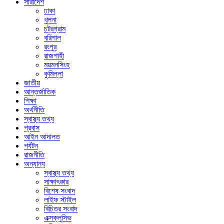
সারাদেশ
ঢাকা
খুলনা
চট্রগ্রাম
বরিশাল
রংপুর
রাজশাহী
ময়মনসিংহ
কুমিল্লা
জাতীয়
আন্তর্জাতিক
শিক্ষা
অর্থনীতি
স্বাস্থ্য তথ্য
প্রবাস
আইন আদালত
পর্যটন
রাজনীতি
অন্যান্য
স্বাস্থ্য তথ্য
সাক্ষাৎকার
বিশেষ সংবাদ
লাইফ স্টাইল
বিচিত্র সংবাদ
এক্সক্লুসিভ