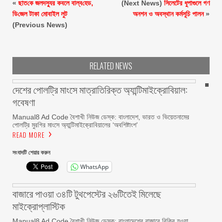
«
ছাত‌কে জলদস্যুর কবলে বাল্ব‌হেড,
(Next News)
সিলেটের ধুপাগুলে গণ
ডি‌জেল টাকা মোবাইল লুট
অনশন ও অবস্থান কর্মসূচি পালন
»
(Previous News)
RELATED NEWS
দেশের পোলট্রি মাংসে মাত্রাতিরিক্ত অ্যান্টিমাইক্রোবিয়াল:
গবেষণা
Manual8 Ad Code বৈশাখী নিউজ ডেস্ক: বাংলাদেশ, ভারত ও ভিয়েতনামের
পোলট্রি মুরগির মাংসে অ্যান্টিমাইক্রোবিয়ালের ‘অবশিষ্টাংশ’
READ MORE
সংবাদটি শেয়ার করুন
WhatsApp
বাজারে পাওয়া ৩৪টি টুথপেস্টের ২৬টিতেই মিলেছে
মাইক্রোপ্লাস্টিক
Manual8 Ad Code বৈশাখী নিউজ ডেস্ক: বাংলাদেশের বাজারে বিক্রি হওয়া