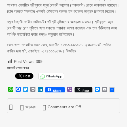
আখড়ার সেবায়িত শ্রীযুক্তা যমুনা বৈষ্ণবী ক্যান্সার (পাকস্থলি) রোগে আক্রান্ত হয়েছেন।
তিনি বর্তমানে সিলেটের ওসমানী মেডিকেল কলেজ হাসপাতালের মাধ্যমে চিকিৎসা নিচ্ছেন।
যমুনা বৈষ্ণবী নগরীর কালীঘাটের শ্রীশ্রী নৃসিংহদেব আখড়ায় রয়েছেন। শ্রীযুক্তা যমুনা
বৈষ্ণবী তার রোগ মুক্তির জন্য সকলের প্রার্থনা কামনা করেছেন এবং তার চিকিৎসার জন্য
আর্থিক সহযোগিতা করার জন্যও অনুরোধ জানিয়েছেন।
যোগাযোগ: সাংবাদিক সজল ঘোষ, মোবাইল ০১৭১৬-৮৯১১৮৬, অ্যাডভোকেট মোহিত
কান্তি দাস মণি, মোবাইল: ০১৭৪৩৩৩১৫৭৯। বিজ্ঞপ্তি
Post Views:
399
সংবাদটি শেয়ার করুন
WhatsApp
WhatsApp
Facebook
Twitter
Print
LinkedIn
Viber
Messenger
Email
Share
Post
অন্যান্য
Comments are Off