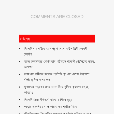
COMMENTS ARE CLOSED
সর্বশেষ
সিলেটে গান গাইতে এসে প্রাণ গেলো বাউল শিল্পী পেহেলী
ভৈরবীর
হলের রুমমেটদের গোপন ছবি পাঠাতেন প্রবাসী প্রেমিকের কাছে,
অতঃপর…
গণমাধ্যম কর্মীদের কলমের প্রতিটি শব্দ যেন দেশের উন্নয়নে
বলিষ্ঠ ভূমিকা পালন করে
সুনামগঞ্জে সড়কের ওপর রামদা দিয়ে কুপিয়ে কৃষককে হত্যা,
আহত ৫
সিলেটে হামের উপসর্গে আরও ২ শিশুর মৃত্যু
বগুড়ার এরুলিয়ায় বাসচাপায় ৬ জন শ্রমিক নিহত
মৌলভীবাজারে কিশোরীকে অপহরণ ও ধর্ষণের অভিযোগে যুবক