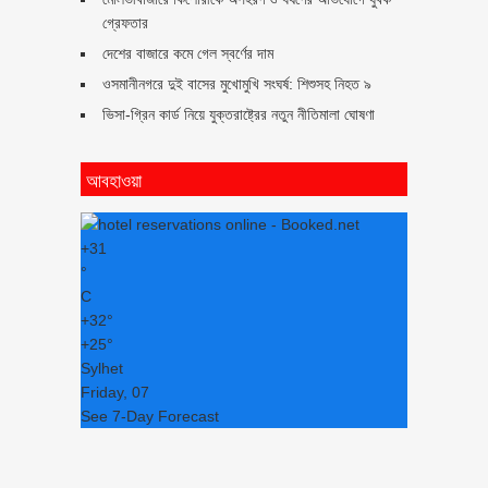
গ্রেফতার
দেশের বাজারে কমে গেল স্বর্ণের দাম
ওসমানীনগরে দুই বাসের মুখোমুখি সংঘর্ষ: শিশুসহ নিহত ৯
ভিসা-গ্রিন কার্ড নিয়ে যুক্তরাষ্ট্রের নতুন নীতিমালা ঘোষণা
আবহাওয়া
+
31
°
C
+
32°
+
25°
Sylhet
Friday, 07
See 7-Day Forecast