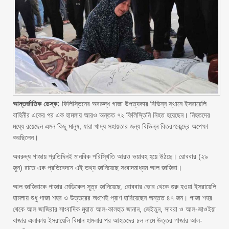
আন্তর্জাতিক ডেস্ক:
ফিলিস্তিনের অবরুদ্ধ গাজা উপত্যকার বিভিন্ন স্থানে ইসরায়েলি
বাহিনীর একের পর এক হামলায় আরও অন্তত ৭২ ফিলিস্তিনি নিহত হয়েছেন। নিহতদের
মধ্যে রয়েছেন এমন কিছু মানুষ, যারা খাদ্য সহায়তার জন্য বিভিন্ন বিতরণকেন্দ্রে অপেক্ষা
করছিলেন।
অবরুদ্ধ গাজায় প্রতিদিনই মানবিক পরিস্থিতি আরও ভয়াবহ হয়ে উঠছে। রোববার (২৯
জুন) রাতে এক প্রতিবেদনে এই তথ্য জানিয়েছে সংবাদমাধ্যম আল জাজিরা।
আল জাজিরাকে গাজার মেডিকেল সূত্র জানিয়েছে, রোববার ভোর থেকে শুরু হওয়া ইসরায়েলি
হামলায় শুধু গাজা শহর ও উত্তরের অংশেই প্রাণ হারিয়েছেন অন্তত ৪৭ জন। গাজা শহর
থেকে আল জাজিরার সাংবাদিক মুয়াত আল-কালহুত জানান, জেইতুন, সাবরা ও আল-জাওইয়া
বাজার এলাকায় ইসরায়েলি বিমান হামলার পর আহতদের ঢল নামে উত্তর গাজার আল-