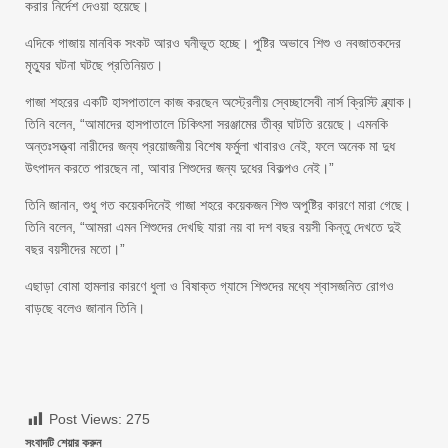
করার নির্দেশ দেওয়া হয়েছে।
এদিকে গাজায় মানবিক সংকট আরও ঘনীভূত হচ্ছে। পুষ্টির অভাবে শিশু ও নবজাতকদের
মৃত্যুর ঘটনা ঘটছে প্রতিনিয়ত।
গাজা শহরের একটি হাসপাতালে কাজ করছেন অস্ট্রেলীয় স্বেচ্ছাসেবী নার্স ক্রিস্টি ব্ল্যাক।
তিনি বলেন, “আমাদের হাসপাতালে চিকিৎসা সরঞ্জামের তীব্র ঘাটতি রয়েছে। এমনকি
অন্তঃসত্ত্বা নারীদের জন্য প্রয়োজনীয় বিশেষ ফর্মুলা খাবারও নেই, ফলে অনেক মা দুধ
উৎপাদন করতে পারছেন না, আবার শিশুদের জন্য দুধের বিকল্পও নেই।”
তিনি জানান, শুধু গত কয়েকদিনেই গাজা শহরে কয়েকজন শিশু অপুষ্টির কারণে মারা গেছে।
তিনি বলেন, “আমরা এমন শিশুদের দেখছি যারা নয় বা দশ বছর বয়সী কিন্তু দেখতে দুই
বছর বয়সীদের মতো।”
এছাড়া বোমা হামলার কারণে ধুলা ও বিষাক্ত গ্যাসে শিশুদের মধ্যে শ্বাসজনিত রোগও
বাড়ছে বলেও জানান তিনি।
Post Views:
275
সংবাদটি শেয়ার করুন