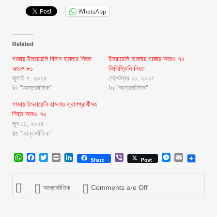
WhatsApp
Related
গাজায় ইসরায়েলি বিমান হামলায় নিহত
ইসরায়েলি হামলায় গাজায় আরও ৭২
আরও ৮১
ফিলিস্তিনি নিহত
জুলাই ৭, ২০২৫
সেপ্টেম্বর ১১, ২০২৫
In "আন্তর্জাতিক"
In "আন্তর্জাতিক"
গাজায় ইসরায়েলি হামলায় ত্রাণপ্রার্থীসহ
নিহত আরও ৭০
জুন ১১, ২০২৫
In "আন্তর্জাতিক"
WhatsApp
Facebook
Twitter
Print
LinkedIn
Viber
Messenger
Email
Share
Post
আন্তর্জাতিক
Comments are Off