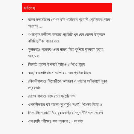
সর্বশেষ
হলের রুমমেটদের গোপন ছবি পাঠাতেন প্রবাসী প্রেমিকের কাছে,
অতঃপর…
গণমাধ্যম কর্মীদের কলমের প্রতিটি শব্দ যেন দেশের উন্নয়নে
বলিষ্ঠ ভূমিকা পালন করে
সুনামগঞ্জে সড়কের ওপর রামদা দিয়ে কুপিয়ে কৃষককে হত্যা,
আহত ৫
সিলেটে হামের উপসর্গে আরও ২ শিশুর মৃত্যু
বগুড়ার এরুলিয়ায় বাসচাপায় ৬ জন শ্রমিক নিহত
মৌলভীবাজারে কিশোরীকে অপহরণ ও ধর্ষণের অভিযোগে যুবক
গ্রেফতার
দেশের বাজারে কমে গেল স্বর্ণের দাম
ওসমানীনগরে দুই বাসের মুখোমুখি সংঘর্ষ: শিশুসহ নিহত ৯
ভিসা-গ্রিন কার্ড নিয়ে যুক্তরাষ্ট্রের নতুন নীতিমালা ঘোষণা
এসএসসি পরীক্ষার ফল প্রকাশ ১০ আগস্ট