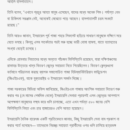
আহলি হাসপাতালে।
তিনি বলেন, “এখানে প্রচুর আহত মানুষ এসেছেন, যাদের মধ্যে অনেক শিশু। পর্যাপ্ত বেড
বা চিকিৎসা সরঞ্জাম নেই, অনেকেই মেঝেতে পড়ে আছেন। হাসপাতালটি চরম সংকটে
রয়েছে।”
তিনি আরও জানান, ইসরায়েল পূর্ব গাজা শহরে লিফলেট ছড়িয়ে সাধারণ মানুষকে দক্ষিণে সরে
যেতে বলছে। কিন্তু এসব সতর্কতার পরই শুরু হচ্ছে ভারী বোমা হামলা, যাতে হতাহতের
সংখ্যা বেড়েই চলেছে।
এদিকে রোববার নিহতদের মধ্যে অন্তত পাঁচজন ফিলিস্তিনি রয়েছেন, যারা দক্ষিণাঞ্চলের
রাফাহর উত্তরে খাদ্য বিতরণ কেন্দ্রে সহায়তা নিতে গিয়েছিলেন। বিতরণ কেন্দ্রগুলো
বর্তমানে পরিচালনা করছে ব্যাপক সমালোচিত গাজা হিউম্যানিটারিয়ান ফাউন্ডেশন
(জিএইচএফ), যাকে যুক্তরাষ্ট্র ও ইসরায়েল সমর্থন দিচ্ছে।
গাজা সরকারের মিডিয়া অফিস জানিয়েছে, জিএইচএফ গাজায় আংশিক সহায়তা বিতরণ শুরু
করার পর (মে মাসের শেষদিক থেকে) ইসরায়েলি সেনারা প্রায়শই এসব কেন্দ্রের আশপাশে
অপেক্ষমাণ মানুষদের লক্ষ্য করে গুলি চালাচ্ছে, এতে এখন পর্যন্ত ৫৮০ জনের বেশি
ফিলিস্তিনি নিহত এবং চার হাজারেরও বেশি আহত হয়েছেন।
ইসরায়েলি দৈনিক হারেৎজ একটি প্রতিবেদনে জানায়, কিছু ইসরায়েলি সেনা নাম প্রকাশ না
করার শর্তে বলেছেন— তাদেরকে নিরস্ত্র সহায়তা প্রার্থীদের ওপর গুলি চালিয়ে ছত্রভঙ্গ