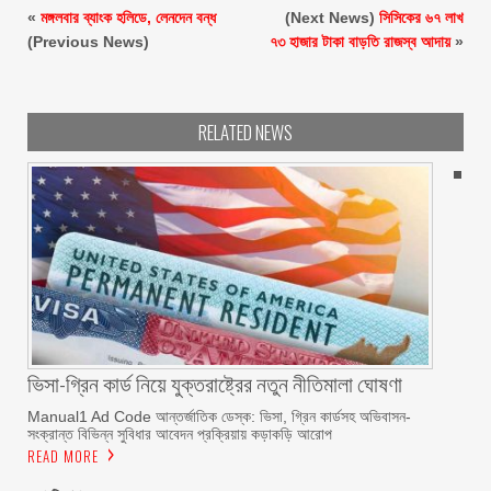
«
মঙ্গলবার ব্যাংক হলিডে, লেনদেন বন্ধ
(Next News)
সিসিকের ৬৭ লাখ
(Previous News)
৭৩ হাজার টাকা বাড়তি রাজস্ব আদায়
»
RELATED NEWS
ভিসা-গ্রিন কার্ড নিয়ে যুক্তরাষ্ট্রের নতুন নীতিমালা ঘোষণা
Manual1 Ad Code আন্তর্জাতিক ডেস্ক: ভিসা, গ্রিন কার্ডসহ অভিবাসন-
সংক্রান্ত বিভিন্ন সুবিধার আবেদন প্রক্রিয়ায় কড়াকড়ি আরোপ
READ MORE