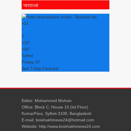
আবহাওয়া
+
31
°
C
+
32°
+
25°
Sylhet
Friday, 07
See 7-Day Forecast
Editor: Mohammed Mohsin
Office: Block C, House 10 (Ist Floor)
KumarPara, Sylhet-3100, Bangladesh
E-mail: boishakhinews24@hotmail.com
Website: http://www.boishakhinews24.com