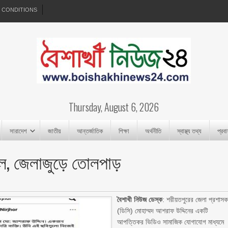
 CONDITIONS
Thursday, August 6, 2026
সারাদেশ
জাতীয়
আন্তর্জাতিক
শিক্ষা
অর্থনীতি
স্বাস্থ্য তথ্য
প্রব
ল, জেলাজুড়ে তোলপাড়
বৈশাখী নিউজ ডেস্ক
: শরীয়তপুরের জেলা প্রশাস
(ডিসি) মোহাম্মদ আশরাফ উদ্দিনের একটি
আপত্তিকর ভিডিও সামাজিক যোগাযোগ মাধ্যমে