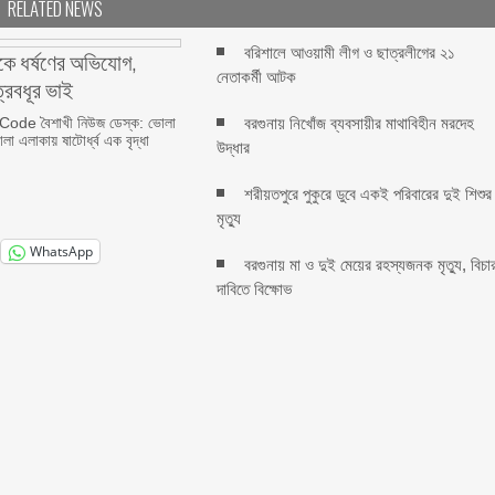
RELATED NEWS
বরিশালে আওয়ামী লীগ ও ছাত্রলীগের ২১
াকে ধর্ষণের অভিযোগ,
নেতাকর্মী আটক
্রবধূর ভাই
de বৈশাখী নিউজ ডেস্ক: ভোলা
বরগুনায় নিখোঁজ ব্যবসায়ীর মাথাবিহীন মরদেহ
 এলাকায় ষাটোর্ধ্ব এক বৃদ্ধা
উদ্ধার
শরীয়তপুরে পুকুরে ডুবে একই পরিবারের দুই শিশুর
মৃত্যু
WhatsApp
বরগুনায় মা ও দুই মেয়ের রহস্যজনক মৃত্যু, বিচা
দাবিতে বিক্ষোভ