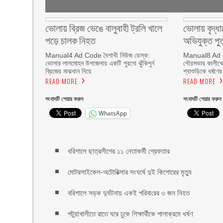
ভোলায় ব্রিজ ভেঙে বালুবাহী ট্রলি খালে
ভোলায় বৃদ্ধ
পড়ে চালক নিহত
অভিযুক্ত পুত
Manual4 Ad Code বৈশাখী নিউজ ডেস্ক:
Manual8 Ad Co
ভোলার লালমোহন উপজেলায় একটি পুরনো ঝুঁকিপুর্ন
পৌরসভার কালীখোলা
ব্রিজের মাঝখান দিয়ে
শ্বাশুড়িকে ধর্ষণের
READ MORE
READ MORE
সংবাদটি শেয়ার করুন
সংবাদটি শেয়ার করুন
WhatsApp
বরিশালে ছাত্রলীগের ১১ নেতাকর্মী গ্রেফতার
মোটরসাইকেল-অটোরিক্সার সংঘর্ষে দুই কিশোরের মৃত্যু
বরিশালে সড়ক দুর্ঘটনায় একই প‌রিবা‌রের ৩ জন নিহত
পটুয়াখালীতে রাতে ঘরে ঢুকে শিক্ষার্থীকে পালাক্রমে ধর্ষণ