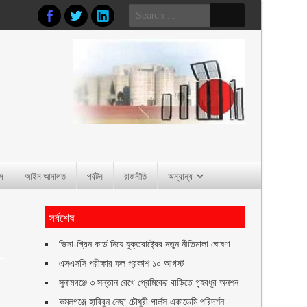
Search
for:
াস
আইন আদালত
পর্যটন
রাজনীতি
অন্যান্য
সর্বশেষ
ভিসা-গ্রিন কার্ড নিয়ে যুক্তরাষ্ট্রের নতুন নীতিমালা ঘোষণা
এসএসসি পরীক্ষার ফল প্রকাশ ১০ আগস্ট
ক
সুনামগঞ্জে ৩ সন্তান রেখে প্রেমিকের বাড়িতে গৃহবধূর অনশন
কমলগঞ্জে হাবিবুন নেছা চৌধুরী গার্লস একাডেমি পরিদর্শন