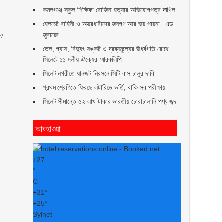
কমলগঞ্জে স্কুল শিক্ষিকা রোজিনা হত্যার অভিযোগপত্র দাখিল
হেলমেট বাহিনী ও অস্ত্রধারীদের জনগণ আর ভয় পায়না : এড.
ড়ে
জুবায়ের
তেল, গ্যাস, বিদ্যুৎ সঙ্কট ও দ্রব্যমূল্যের ঊর্ধ্বগতি রোধে
সিলেটে ১১ দলীয় ঐক্যের স্মারকলিপি
সিলেট নগরীতে যানজট নিরসনে সিটি বাস চালুর দাবি
প্রথম শ্রেণিতে ফিরছে লটারিতে ভর্তি, বাকি সব পরীক্ষায়
সিলেট সীমান্তে ৫২ লাখ টাকার ভারতীয় চোরাচালানি পণ্য জব্দ
আবহাওয়া
+
27
°
C
+
31°
+
25°
Sylhet