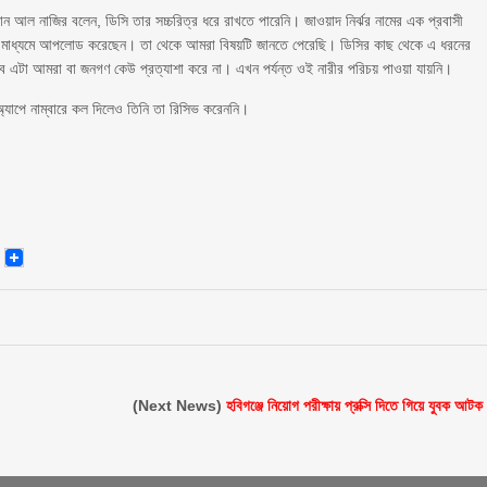
ান আল নাজির বলেন, ডিসি তার সচ্চরিত্র ধরে রাখতে পারেনি। জাওয়াদ নির্ঝর নামের এক প্রবাসী
াযোগ মাধ্যমে আপলোড করেছেন। তা থেকে আমরা বিষয়টি জানতে পেরেছি। ডিসির কাছ থেকে এ ধরনের
ে এটা আমরা বা জনগণ কেউ প্রত্যাশা করে না। এখন পর্যন্ত ওই নারীর পরিচয় পাওয়া যায়নি।
্যাপে নাম্বারে কল দিলেও তিনি তা রিসিভ করেননি।
senger
Email
(Next News)
হবিগঞ্জে নিয়োগ পরীক্ষায় প্রক্সি দিতে গিয়ে যুবক আটক