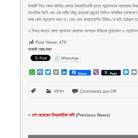
বিষয়টি নিয়ে ক্ষোভ জানিয়ে জেলার বৈষম্যবিরোধী ছাত্র আন্দোলনের আহ্বায়ক ইমর
সাংবাদিক ডিসি এবং এক নারীর কিছু অন্তরঙ্গ মুহূর্তের ভিডিও সামাজিক যোগ
কাজ কেউ প্রত্যাশা করে না। তার এমন অপ্রত্যাশিত ভিডিও বা ছবি ভাইরাল হব
এ বিষয়ে জানতে জেলা প্রশাসক মোহাম্মদ আশরাফ উদ্দিনের মুঠোফোন ও হোয়াটসঅ
Post Views:
475
সংবাদটি শেয়ার করুন
WhatsApp
WhatsApp
Facebook
Twitter
Print
LinkedIn
Viber
Mes
Share
Post
বরিশাল
Comments are Off
«
দেশ ছেড়েছেন চিত্রনায়িকা মাহি
(Previous News)