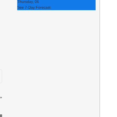
Thursday, 06
See 7-Day Forecast
»