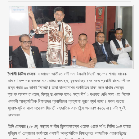
বৈশাখী নিউজ ডেস্ক
: বাংলাদেশ জাতীয়তাবাদী দল বিএনপি সিলেট মহানগর শাখার সাবেক
সাধারণ সম্পাদক বদরুজ্জামান সেলিম বলেছেন, যুক্তরাজ্যে বসবাসরত প্রবাসী বাংলাদেশীদের
মধ্যে প্রায় ৯০ ভাগই সিলেটি। তারা বাংলাদেশের অর্থনীতির চাকা সচল রাখার ক্ষেত্রে
ব্যাপক অবদান রাখছেন, কিন্তু দুঃখজনক হলেও সত্য দীর্ঘ ২ দশকের বেশি সময় ধরে সিলেট
ওসমানী আন্তর্জাতিক বিমানবন্দর প্রবাসীদের প্রত্যাশা পূরণে ব্যর্থ হচ্ছে। সকল ধরনের
সুযোগ-সুবিধা থাকা সত্ত্বেও সিলেটে বহুজাতিক এয়ালাইন্স অবতরণ করছে না। এটা খুবই
দুঃখজনক।
তিনি রোববার (১৮ মে) সন্ধ্যায় নগরীর জিন্দাবাজারস্থ ওয়েস্ট ওয়ার্ল্ড শপিং সিটির ১০ম তলায়
সুপ্রিম ল’ চেম্বারের কার্যালয়ে ওসমানী আন্তর্জাতিক বিমাববন্দরে বহুজাতিক এয়ারলাইন্সের