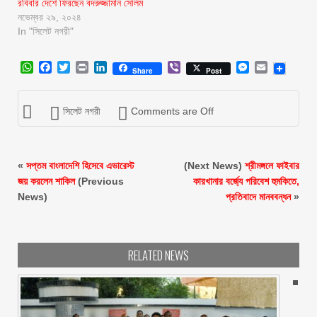
রবিবার দেশে ফিরছেন বদরুজ্জামান সেলিম
নভেম্বর ২৯, ২০২৪
In "সিলেট নগরী"
WhatsApp
Facebook
Twitter
Print
LinkedIn
Viber
Messenger
Email
Share
Post
সিলেট নগরী
Comments are Off
«
সপ্তম বাংলাদেশি হিসেবে এভারেস্ট
(Next News)
শ্রীমঙ্গলে ফাইবার
জয় করলেন শাকিল
(Previous
কারখানার বর্জ্যে পরিবেশ হুমকিতে,
News)
প্রতিবাদে মানববন্ধন
»
RELATED NEWS