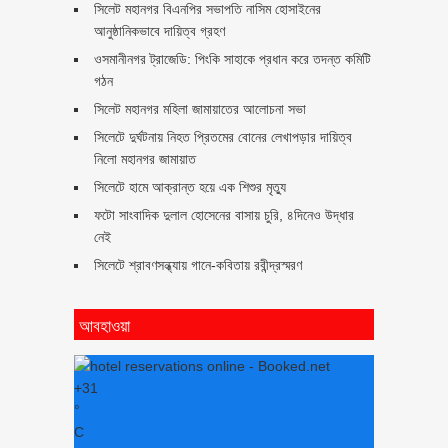
সিলেট মহানগর বিএনপির সভাপতি নাসিম হোসাইনের
আনুষ্ঠানিকভাবে দায়িত্ব গ্রহণ
ওসমানীনগর ট্রাজেডি: পিংকি সাহাকে প্রধান করে তদন্ত কমিটি
গঠন
সিলেট মহানগর মহিলা জামায়াতের আলোচনা সভা
সিলেটে দুর্ঘটনায় নিহত প্রিতমের বোনের লেখাপড়ার দায়িত্ব
নিলো মহানগর জামায়াত
সিলেটে হামে আক্রান্ত হয়ে এক শিশুর মৃত্যু
ফটো সাংবাদিক দুলাল হোসেনের বাসায় চুরি, ৪দিনেও উদ্ধার
নেই
সিলেটে শ্রাবণসন্ধ্যায় গানে-কবিতায় রবীন্দ্রস্মরণ
আবহাওয়া
+
31
°
C