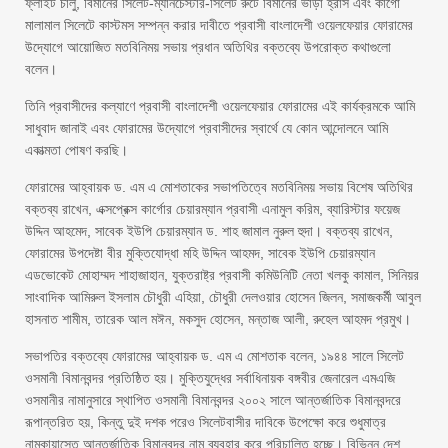
ফ্লাইট চালু, বিমানের সিলেট-ম্যানচেস্টার-সিলেট রুটে বিমানের ভাড়া হ্রাস এবং কার্গো
মালামাল সিলেটে কাস্টমস সম্পন্ন করার দাবীতে প্রবাসী বাংলাদেশী ওয়েলফেয়ার ফোরামের
উদ্যোগে আয়োজিত মতবিনিময় সভায় প্রধান অতিথির বক্তব্যে উপরোক্ত কথাগুলো
বলেন।
তিনি প্রবাসীদের কল্যাণে প্রবাসী বাংলাদেশী ওয়েলফেয়ার ফোরামের এই কার্যক্রমকে আমি
সাধুবাদ জানাই এবং ফোরামের উদ্যোগে প্রবাসীদের স্বার্থে যে কোন আন্দোলনে আমি
একাত্মতা পোষণ করছি।
ফোরামের আহ্বায়ক ড. এম এ মোশতাকের সভাপতিত্বে মতবিনিময় সভায় বিশেষ অতিথির
বক্তব্য রাখেন, এক্সপ্রেক্স কার্গোর চেয়ারম্যান প্রবাসী এনামুল করিম, ব্যারিস্টার ফয়েজ
উদ্দিন আহমেদ, সাবেক ইউপি চেয়ারম্যান ড. শাহ জামাল নুরুল হুদা। বক্তব্য রাখেন,
ফোরামের উপদেষ্টা বীর মুক্তিযোদ্ধা মহি উদ্দিন আহমদ, সাবেক ইউপি চেয়ারম্যান
এডভোকেট মোহাম্মদ শাহাজাহান, যুক্তরাষ্ট্র প্রবাসী কমিউনিটি নেতা খলকু কামাল, সিনিয়র
সাংবাদিক আমিরুল ইসলাম চৌধুরী এহিয়া, চৌধুরী দেলওয়ার হোসেন জিলন, সমাজকর্মী আবুল
হাসনাত শামীম, তারেক আল মঈন, মকসুদ হোসেন, মন্তাজ আলী, রুহেল আহমদ প্রমুখ।
সভাপতির বক্তব্যে ফোরামের আহ্বায়ক ড. এম এ মোশতাক বলেন, ১৯৪৪ সালে সিলেট
ওসমানী বিমানবন্দর প্রতিষ্ঠিত হয়। মুক্তিযুদ্ধের সর্বাধিনায়ক বঙ্গবীর জেনারেল এমএজি
ওসমানীর নামানুসারে স্থাপিত ওসমানী বিমানবন্দর ২০০২ সালে আন্তর্জাতিক বিমানবন্দরে
রূপান্তরিত হয়, কিন্তু দুই দশক পরেও সিলেটবাসীর দাবিকে উপেক্ষো করে শুধুমাত্র
নামকায়াস্তে আন্তর্জাতিক বিমানবন্দর নাম ব্যবহার করে পরিচালিত হচ্ছে। বিভিন্ন দেশ