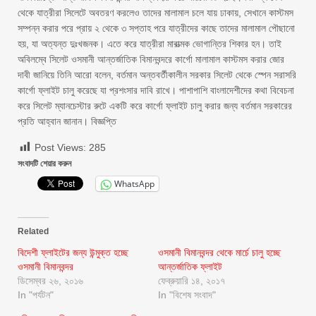
থেকে যাত্রীরা সিলেটে অবতরণ করলেও তাদের মালামাল চলে যায় ঢাকায়, সেখানে কাস্টমস
সম্পন্ন করার পরে প্রায় ২ থেকে ৩ সপ্তাহ পরে যাত্রীদের কাছে তাদের মালামাল পৌছানো
হয়, যা অত্যন্ত দুঃখজনক। এতে করে যাত্রীরা মারাত্মক ভোগান্তির শিকার হন। তাই
অবিলম্বে সিলেট ওসমানী আন্তর্জাতিক বিমানবন্দরে কার্গো মালামাল কাস্টমস করার জোর
দাবী জানিয়ে তিনি আরো বলেন, বর্তমান অন্তবর্তীকালীন সরকার সিলেট থেকে স্পেন সরাসরি
কার্গো ফ্লাইট চালু করেছে যা প্রশংসার দাবি রাখে। পাশাপাশি বাংলাদেশীদের কথা বিবেচনা
করে সিলেট ম্যানচেস্টার রুটে একটি করে কার্গো ফ্লাইট চালু করার জন্য বর্তমান সরকারের
প্রতি আহ্বান জানান। বিজ্ঞপ্তি
Post Views:
285
সংবাদটি শেয়ার করুন
WhatsApp
Related
বিদেশী ফ্লাইটের জন্য উন্মুক্ত হচ্ছে
ওসমানী বিমানবন্দর থেকে মার্চে চালু হচ্ছে
ওসমানী বিমানবন্দর
আন্তর্জাতিক ফ্লাইট
ডিসেম্বর ২৬, ২০১৬
ফেব্রুয়ারি ১৪, ২০১৭
In "পর্যটন"
In "বিশেষ সংবাদ"