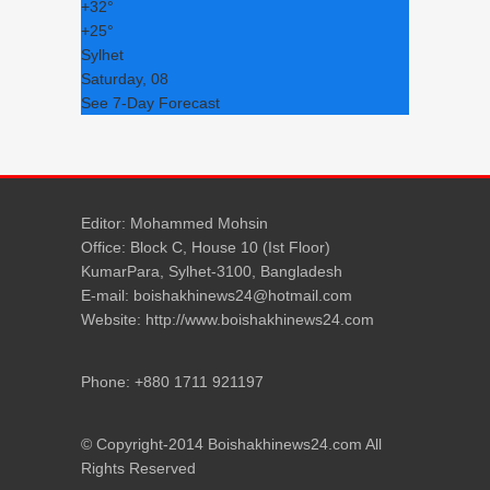
+
32°
+
25°
Sylhet
Saturday, 08
See 7-Day Forecast
Editor: Mohammed Mohsin
Office: Block C, House 10 (Ist Floor)
KumarPara, Sylhet-3100, Bangladesh
E-mail: boishakhinews24@hotmail.com
Website: http://www.boishakhinews24.com
Phone: +880 1711 921197
© Copyright-2014 Boishakhinews24.com All
Rights Reserved