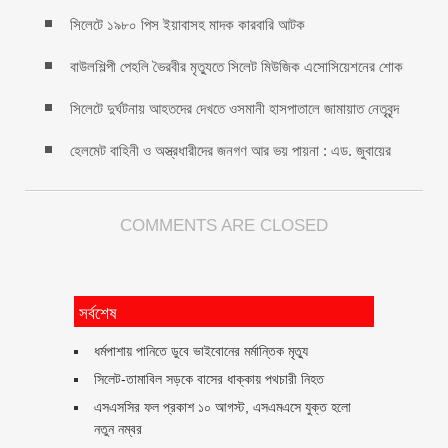
সিলেটে ১৯৮০ পিস ইয়াবাসহ মাদক কারবারি আটক
বাউলশিল্পী পেহলি ভৈরবীর মৃত্যুতে সিলেট মিউজিক এসোসিয়েশনের শোক
সিলেটে দুর্ঘটনায় আহতদের দেখতে ওসমানী হাসপাতালে জামায়াত নেতৃবৃন্দ
হেলমেট বাহিনী ও অস্ত্রধারীদের জনগণ আর ভয় পায়না : এড. জুবায়ের
COMMENTS ARE CLOSED
সর্বশেষ
ধর্মপাশায় পানিতে ডুবে ভাইবোনের মর্মান্তিক মৃত্যু
সিলেট-তামাবিল সড়কে বাসের ধাক্কায় পথচারী নিহত
এসএসসির ফল প্রকাশ ১০ আগস্ট, এসএমএসে যুক্ত হলো
নতুন নম্বর