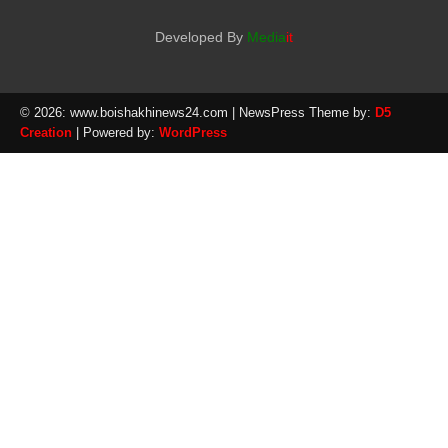
Developed By
Media
it
© 2026: www.boishakhinews24.com
| NewsPress Theme by:
D5
Creation
| Powered by:
WordPress