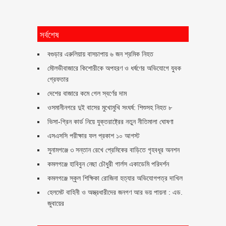
সর্বশেষ
বগুড়ার এরুলিয়ায় বাসচাপায় ৬ জন শ্রমিক নিহত
মৌলভীবাজারে কিশোরীকে অপহরণ ও ধর্ষণের অভিযোগে যুবক
গ্রেফতার
দেশের বাজারে কমে গেল স্বর্ণের দাম
ওসমানীনগরে দুই বাসের মুখোমুখি সংঘর্ষ: শিশুসহ নিহত ৮
ভিসা-গ্রিন কার্ড নিয়ে যুক্তরাষ্ট্রের নতুন নীতিমালা ঘোষণা
এসএসসি পরীক্ষার ফল প্রকাশ ১০ আগস্ট
সুনামগঞ্জে ৩ সন্তান রেখে প্রেমিকের বাড়িতে গৃহবধূর অনশন
কমলগঞ্জে হাবিবুন নেছা চৌধুরী গার্লস একাডেমি পরিদর্শন
কমলগঞ্জে স্কুল শিক্ষিকা রোজিনা হত্যার অভিযোগপত্র দাখিল
হেলমেট বাহিনী ও অস্ত্রধারীদের জনগণ আর ভয় পায়না : এড.
জুবায়ের