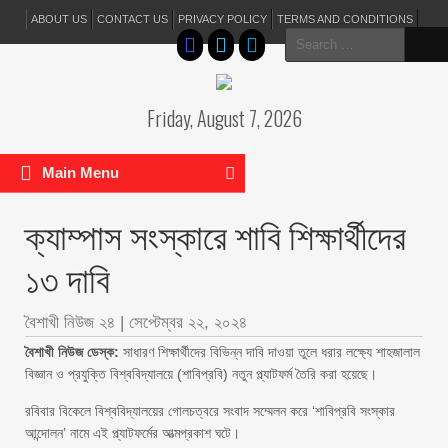
ABOUT US
CONTACT US
PRIVACY POLICY
TERMS AND CONDITIONS
Search
for:
Friday, August 7, 2026
Main Menu
ক্যাম্পাস সংস্কারে শাবি শিক্ষার্থীদের
১৩ দাবি
বৈশাখী নিউজ ২৪
|
সেপ্টেম্বর ২২, ২০২৪
বৈশাখী নিউজ ডেস্ক:
সাধারণ শিক্ষার্থীদের বিভিন্ন দাবি দাওয়া তুলে ধরার লক্ষ্যে শাহজালাল
বিজ্ঞান ও প্রযুক্তি বিশ্ববিদ্যালয়ে (শাবিপ্রবি) নতুন প্ল্যাটফর্ম তৈরি করা হয়েছে।
রবিবার বিকেলে বিশ্ববিদ্যালয়ের গোলচত্বরে সংবাদ সম্মেলন করে ‘শাবিপ্রবি সংস্কার
আন্দোলন’ নামে এই প্ল্যাটফর্মের আত্মপ্রকাশ ঘটে।