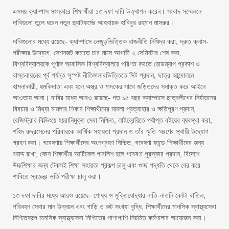
এসময় ক্যাম্পাস সংস্কারে শিক্ষার্থীরা ১৩ দফা দাবি উত্থাপন করেন। সংবাদ সম্মেলনে
দাবিগুলো তুলে ধরেন নতুন প্ল্যাটফর্মের আহবায়ক হাবিবুর রহমান মাসরুর।
দাবিগুলোর মধ্যে রয়েছে- ক্যাম্পাসে লেজুড়ভিত্তিক রাজনীতি নিষিদ্ধ করা, দ্রুত ক্লাস-
পরীক্ষার উদ্যোগ, সেশনজট কমাতে চার মাসে আগামী ২ সেমিস্টার শেষ করা,
বিশ্ববিদ্যালয়কে পূর্ণাঙ্গ আবাসিক বিশ্ববিদ্যালয়ে পরিণত করতে রোডম্যাপ প্রকাশ ও
বাস্তবায়নের পূর্ব পর্যন্ত সুস্পষ্ট নীতিমালারভিত্তিতে সিট প্রদান, ছাত্র আন্দোলনে
হামলাকারী, হুমকিদাতা এবং হলে অস্ত্র ও মাদকের সাথে জড়িতদের সনাক্ত করে আইনে
আওতায় আনা। দাবির মধ্যে আরও রয়েছে- গত ১৫ বছর ক্যাম্পাসে ছাত্রলীগের নির্যাতনের
বিবচার ও মিথ্যা মামলার শিকার শিক্ষার্থীদের মামলা প্রত্যাহার ও ক্ষতিপূরণ প্রদান,
রেজিস্ট্রার বিল্ডিংয়ে হয়রানিমুক্ত সেবা নিশ্চিত, লাইব্রেরিতে পর্যাপ্ত বইয়ের ব্যবস্থা করা,
শহিদ রুদ্রসেনের পরিবারকে আর্থিক সহায়তা প্রদান ও তাঁর স্মৃতি স্মরণের স্থায়ী উদ্যোগ
গ্রহণ করা। গবেষণায় শিক্ষার্থীদের অংশগ্রহণ নিশ্চিত, গবেষণা ফান্ডে শিক্ষার্থীদের জন্য
বরাদ্দ রাখা, কোন শিক্ষার্থীর আর্টিকেল পাবলিশ হলে গবেষণা পুরস্কার প্রদান, বিদেশে
উচ্চশিক্ষার জন্য টেকসই শিক্ষা সহায়তা প্রকল্প চালু এবং গুচ্ছ পদ্ধতি থেকে বের করে
শাবিতে স্বতন্ত্র ভর্তি পরীক্ষা চালু করা।
১৩ দফা দাবির মধ্যে আরও রয়েছে- পোষ্য ও মুক্তিযোদ্ধার নাতি-নাতনি কোটা বাতিল,
পরিবহন সেবার মান উন্নয়ন এবং গাড়ি ও রুট সংখ্যা বৃদ্ধি, শিক্ষার্থীদের মানসিক স্বাস্থ্যসেবা
নিশ্চিতকল্পে মানসিক স্বাস্থ্যসেবা নিশ্চিতের পাশাপাশি নিয়মিত কর্মশালার আয়োজন করা।