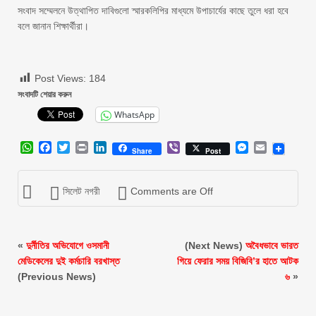
সংবাদ সম্মেলনে উত্থাপিত দাবিগুলো স্মারকলিপির মাধ্যমে উপাচার্যের কাছে তুলে ধরা হবে
বলে জানান শিক্ষার্থীরা।
Post Views:
184
সংবাদটি শেয়ার করুন
WhatsApp
WhatsApp
Facebook
Twitter
Print
LinkedIn
Viber
Messenger
Email
Share
Post
সিলেট নগরী
Comments are Off
«
দুর্নীতির অভিযোগে ওসমানী
(Next News)
অবৈধভাবে ভারত
মেডিকেলের দুই কর্মচারি বরখাস্ত
গিয়ে ফেরার সময় বিজিবি’র হাতে আটক
(Previous News)
৬
»