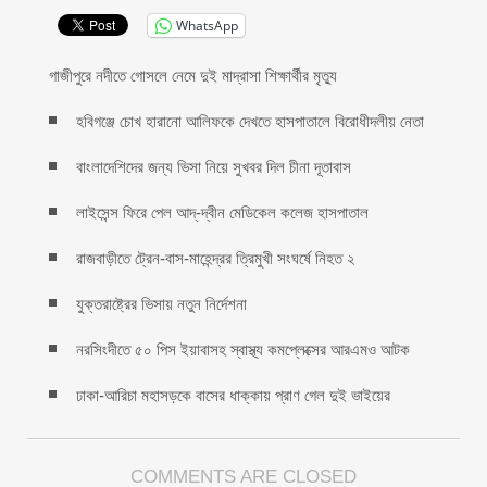
WhatsApp
গাজীপুরে নদীতে গোসলে নেমে দুই মাদ্রাসা শিক্ষার্থীর মৃত্যু
হবিগঞ্জে চোখ হারানো আলিফকে দেখতে হাসপাতালে বিরোধীদলীয় নেতা
বাংলাদেশিদের জন্য ভিসা নিয়ে সুখবর দিল চীনা দূতাবাস
লাইসেন্স ফিরে পেল আদ্-দ্বীন মেডিকেল কলেজ হাসপাতাল
রাজবাড়ীতে ট্রেন-বাস-মাহেন্দ্রর ত্রিমুখী সংঘর্ষে নিহত ২
যুক্তরাষ্ট্রের ভিসায় নতুন নির্দেশনা
নরসিংদীতে ৫০ পিস ইয়াবাসহ স্বাস্থ্য কমপ্লেক্সের আরএমও আটক
ঢাকা-আরিচা মহাসড়কে বাসের ধাক্কায় প্রাণ গেল দুই ভাইয়ের
COMMENTS ARE CLOSED