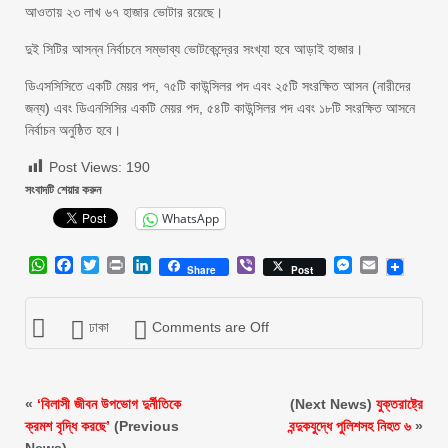
আওতায় ২৩ লাখ ৬৭ হাজার ভোটার রয়েছে।
দুই সিটির আসন্ন নির্বাচনে সম্ভাব্য ভোটকেন্দ্রের সংখ্যা হবে আড়াই হাজার।
ডিএসসিসিতে একটি মেয়র পদ, ৭৫টি কাউন্সিলর পদ এবং ২৫টি সংরক্ষিত আসন (নারীদের
জন্য) এবং ডিএনসিসির একটি মেয়র পদ, ৫৪টি কাউন্সিলর পদ এবং ১৮টি সংরক্ষিত আসনে
নির্বাচন অনুষ্ঠিত হবে।
Post Views:
190
সংবাদটি শেয়ার করুন
WhatsApp
WhatsApp
Facebook
Twitter
Print
LinkedIn
Viber
Messenger
Email
Share
Post
ঢাকা
Comments are Off
«
‘বিলাসী জীবন উপভোগ দুর্নীতিকে
(Next News)
যুক্তরাষ্ট্রে
ক্রমশ বৃদ্ধি করছে’
(Previous
বন্দুকযুদ্ধে পুলিশসহ নিহত ৬
»
News)