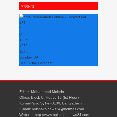
আবহাওয়া
+
31
°
C
+
33°
+
26°
Sylhet
Sunday, 09
See 7-Day Forecast
Editor: Mohammed Mohsin
Office: Block C, House 10 (Ist Floor)
KumarPara, Sylhet-3100, Bangladesh
E-mail: boishakhinews24@hotmail.com
Website: http://www.boishakhinews24.com