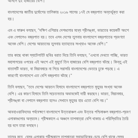
আসলে দুই হাজারের বেশি।
বাংলাদেশের জাতীয় দুর্যোগের তালিকায় ২০১৬ সালের ১৭ই মে বজ্রপাত অন্তর্ভুক্ত করা
হয়।
এম এ ফারুখ বলছেন, ”দক্ষিণ এশিয়ার দেশগুলোর মধ্যে শ্রীলঙ্কা, ভারতের কয়েকটি অংশে
এবং নেপালেও বজ্রপাত হয়। তবে এসব দেশের তুলনায় বাংলাদেশে বজ্রপাতের প্রবণতা
অনেক বেশি। দেশের আয়তনের তুলনায় হতাহতের সংখ্যাও অনেক বেশি।”
তার কাছে থাকা স্যাটেলাইট ছবির বরাত দিয়ে তিনি বলছেন, ”এখনো দেখতে পাচ্ছি, ভারত
মহাসাগরের ওপরের এই অংশে এই মুহূর্তে তিন হাজারের বেশি বজ্রপাত ঘটছে। কিন্তু এই
বাতাসটি ভারত, বা মিয়ানমারে না গিয়ে সরাসরি বাংলাদেশের ভেতরে ঢুকে পড়ছে। এ
কারণেই বাংলাদেশে এত বেশি বজ্রপাত ঘটছে।”
তিনি বলছেন, ”তবে দেশের আয়তন হিসাবে বাংলাদেশে বজ্রপাতে মৃত্যুর সংখ্যা অনেক
বেশি। এর কারণ হিসাবে তিনি সচেতনতার অভাবকেই দায়ী করছেন। ভারত, মিয়ানমার,
শ্রীলঙ্কা বা নেপালে বজ্রপাত হলেও সেখানে মৃত্যুর হার এতো বেশি নয়।”
আবহাওয়াবিদদের পর্যবেক্ষণে বাংলাদেশে উত্তরাঞ্চল এবং উত্তর পশ্চিমাঞ্চল বজ্রপাত-প্রবণ
এলাকাগুলোর অন্যতম। গ্রীষ্মকালে এ অঞ্চলে তাপমাত্রা বেশি থাকায় এ পরিস্থিতির তৈরি
হয় বলে তারা বলছেন।
তাদের মতে, যেসব এলাকায় গ্রীষ্মকালে তাপমাত্রা স্বাভাবিকের চেয়ে বেশি থাকে সেসব