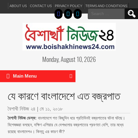
ABOUT US
CONTACT US
PRIVACY POLICY
TERMS AND CONDITIONS
Search
for:
Monday, August 10, 2026
Main Menu
যে কারণে বাংলাদেশে এত বজ্রপাত
বৈশাখী নিউজ ২৪
|
মে ১১, ২০১৮
বৈশাখী নিউজ ডেস্ক:
বাংলাদেশে গত কিছুদিন ধরে প্রতিদিনই বজ্রপাতের ঘটনা ঘটছে।
বিশেষজ্ঞরা বলছেন, দক্ষিণ এশিয়ার যে দেশগুলোয় বজ্রপাতের প্রবণতা বেশি, তার মধ্যে
রয়েছে বাংলাদেশও। কিন্তু এর কারণ কী?