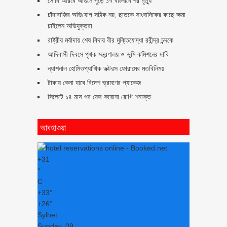
সৌদি আরবে আগুনে পুড়ে ১৭ বাংলাদেশির মৃত্যু
চাঁদাবা‌জির অ‌ভি‌যোগ স‌ঠিক নয়, ছাতকে সাংবাদিকের কাছে ক্ষমা
চাইলেন অভিযুক্তরা
রাষ্ট্রীয় মর্যাদায় শেষ বিদায় বীর মুক্তিযোদ্ধা রবীন্দ্র চন্দকে
আদিবাসী দিবসে পৃথক মন্ত্রণালয় ও ভূমি কমিশনের দাবি
ন্যাশনাল হোমিওপ্যাথিক ডক্টরস ফোরামের মতবিনিময়
টাকায় কেনা যাবে বিদেশ ভ্রমণের প্যাকেজ
সিলেটে ১৪ মাস পর ফের করোনা রোগি শনাক্ত
আবহাওয়া
+
31
°
C
+
33°
+
26°
Sylhet
Sunday, 09