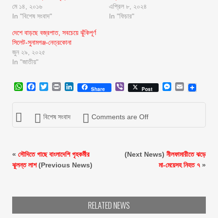
মে ১৪, ২০১৬
এপ্রিল ৮, ২০২৪
In "বিশেষ সংবাদ"
In "ফিচার"
দেশে বাড়ছে বজ্রপাত, সবচেয়ে ঝুঁকিপূর্ণ
সিলেট-সুনামগঞ্জ-নেত্রকোনা
জুন ২৯, ২০২৫
In "জাতীয়"
WhatsApp
Facebook
Twitter
Print
LinkedIn
Viber
Messenger
Email
Share
Post
বিশেষ সংবাদ
Comments are Off
«
সৌদিতে গাছে বাংলাদেশি গৃহকর্মীর
(Next News)
নীলফামারীতে ঝড়ে
ঝুলন্ত লাশ
(Previous News)
মা-মেয়েসহ নিহত ৭
»
RELATED NEWS