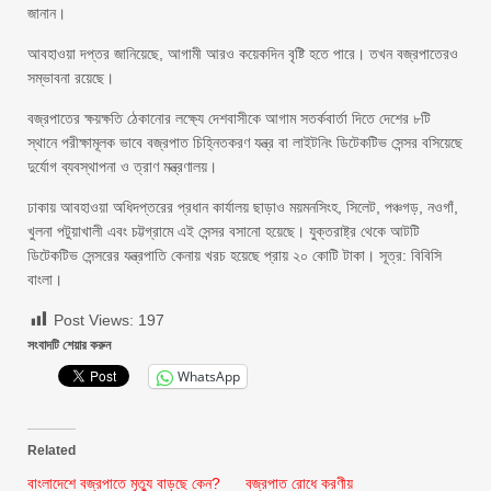
জানান।
আবহাওয়া দপ্তর জানিয়েছে, আগামী আরও কয়েকদিন বৃষ্টি হতে পারে। তখন বজ্রপাতেরও
সম্ভাবনা রয়েছে।
বজ্রপাতের ক্ষয়ক্ষতি ঠেকানোর লক্ষ্যে দেশবাসীকে আগাম সতর্কবার্তা দিতে দেশের ৮টি
স্থানে পরীক্ষামূলক ভাবে বজ্রপাত চিহ্নিতকরণ যন্ত্র বা লাইটনিং ডিটেকটিভ সেন্সর বসিয়েছে
দুর্যোগ ব্যবস্থাপনা ও ত্রাণ মন্ত্রণালয়।
ঢাকায় আবহাওয়া অধিদপ্তরের প্রধান কার্যালয় ছাড়াও ময়মনসিংহ, সিলেট, পঞ্চগড়, নওগাঁ,
খুলনা পটুয়াখালী এবং চট্টগ্রামে এই সেন্সর বসানো হয়েছে। যুক্তরাষ্ট্র থেকে আটটি
ডিটেকটিভ সেন্সরের যন্ত্রপাতি কেনায় খরচ হয়েছে প্রায় ২০ কোটি টাকা। সূত্র: বিবিসি
বাংলা।
Post Views:
197
সংবাদটি শেয়ার করুন
WhatsApp
Related
বাংলাদেশে বজ্রপাতে মৃত্যু বাড়ছে কেন?
বজ্রপাত রোধে করণীয়