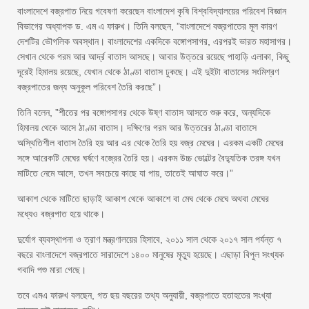
বাংলাদেশে বজ্রপাত নিয়ে গবেষণা করেছেন বাংলাদেশ কৃষি বিশ্ববিদ্যালয়ের পরিবেশ বিজ্ঞান
বিভাগের অধ্যাপক ড. এম এ ফারুখ। তিনি বলছেন, ”বাংলাদেশে বজ্রপাতের মূল কারণ
দেশটির ভৌগলিক অবস্থান। বাংলাদেশের একদিকে বঙ্গোপসাগর, এরপরই ভারত মহাসাগর।
সেখান থেকে গরম আর আর্দ্র বাতাস আসছে। আবার উত্তরে রয়েছে পাহাড়ি এলাকা, কিছু
দূরেই হিমালয় রয়েছে, যেখান থেকে ঠাণ্ডা বাতাস ঢুকছে। এই দুইটা বাতাসের সংমিশ্রণ
বজ্রপাতের জন্য অনুকূল পরিবেশ তৈরি করছে”।
তিনি বলেন, ”শীতের পর বঙ্গোপসাগর থেকে উষ্ণ বাতাস আসতে শুরু করে, অন্যদিকে
হিমালয় থেকে আসে ঠাণ্ডা বাতাস। দক্ষিণের গরম আর উত্তরের ঠাণ্ডা বাতাসে
অস্থিতিশীল বাতাস তৈরি হয় আর এর থেকে তৈরি হয় বজ্র মেঘের। এরকম একটি মেঘের
সঙ্গে আরেকটি মেঘের ঘর্ষণে বজ্রের তৈরি হয়। এরকম উচ্চ ভোল্টের বৈদ্যুতিক তরঙ্গ যখন
মাটিতে নেমে আসে, তখন সবচেয়ে কাছে যা পায়, তাতেই আঘাত করে।”
আকাশ থেকে মাটিতে ছাড়াই আকাশ থেকে আকাশে বা মেঘ থেকে মেঘে অথবা মেঘের
মধ্যেও বজ্রপাত হয়ে থাকে।
দুর্যোগ ব্যবস্থাপনা ও ত্রাণ মন্ত্রণালয়ের হিসাবে, ২০১১ সাল থেকে ২০১৭ সাল পর্যন্ত ৭
বছরে বাংলাদেশে বজ্রপাতে সারাদেশে ১৪০০ মানুষের মৃত্যু হয়েছে। এছাড়া বিপুল সংখ্যক
গবাদি পশু মারা গেছে।
তবে এমএ ফারুখ বলছেন, গত ছয় বছরের তথ্য অনুযায়ী, বজ্রপাতে হতাহতের সংখ্যা