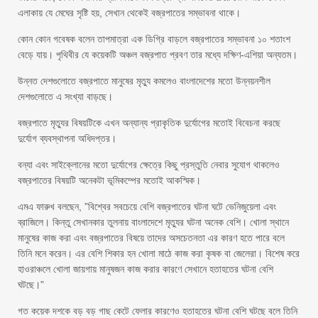
এলাকায় যে মেঘের সৃষ্টি হয়, সেখান থেকেই বজ্রপাতের সম্ভাবনা থাকে।
কোন কোন গবেষক বলেন তাপমাত্রা এক ডিগ্রি বাড়লে বজ্রপাতের সম্ভাবনা ১০ শতাংশ
বেড়ে যায়। পৃথিবীর যে কয়েকটি অঞ্চল বজ্রপাত প্রবণ তার মধ্যে দক্ষিণ-এশিয়া অন্যতম।
উন্নত দেশগুলোতে বজ্রপাতে মানুষের মৃত্যু কমলেও বাংলাদেশের মতো উন্নয়নশীল
দেশগুলোতে এ সংখ্যা বাড়ছে।
বজ্রপাতে মৃত্যুর বিষয়টিকে এখন অন্যান্য প্রাকৃতিক দুর্যোগের মতোই বিবেচনা করছে
দুর্যোগ ব্যবস্থাপনা অধিদপ্তর।
বন্যা এবং সাইক্লোনের মতো দুর্যোগের ক্ষেত্রে কিছু প্রস্তুতি নেবার সুযোগ থাকলেও
বজ্রপাতের বিষয়টি অনেকটা ভূমিকম্পের মতোই আকস্মিক।
এমএ ফারুখ বলছেন, ”বিশ্বের সবচেয়ে বেশি বজ্রপাতের ঘটনা ঘটে ভেনিজুয়েলা এবং
ব্রাজিলে। কিন্তু সেখানকার তুলনায় বাংলাদেশে মৃত্যুর ঘটনা অনেক বেশি। খোলা স্থানে
মানুষের কাজ করা এবং বজ্রপাতের বিষয়ে তাদের অসচেতনতা এর কারণ হতে পারে বলে
তিনি মনে করেন। এর বেশি শিকার হন খোলা মাঠে কাজ করা কৃষক বা জেলেরা। বিশেষ করে
হাওরাঞ্চলে খোলা জায়গায় মানুষজন কাজ করার কারণে সেখানে হতাহতের ঘটনা বেশি
ঘটছে।”
গত কয়েক দশকে বড় বড় গাছ কেটে ফেলার কারণেও হতাহতের ঘটনা বেশি ঘটছে বলে তিনি