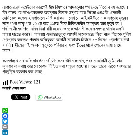
লাগাতার ব্ল্যাকমেইলের কারণেই মীম বিষপানে আত্মহত্যার পথ বেছে নিতে বাধ্য হয়েছে।
বিষপানের পর আশঙ্কাজনক অবস্থায় মীমকে উদ্ধার করে সিলেট এমএজি ওসমানী
মেডিকেল কলেজ হাসপাতালে ভর্তি করা হয়। সেখানে আইসিইউতে এক সপ্তাহ মৃত্যুর
সঙ্গে পাঞ্জা লড়ে গত ২২ মে রাত ১১টার দিকে চিকিৎসাধীন অবস্থায় তার মৃত্যু হয়।
পরদিন মীমের পিতা মনির মিয়া বাদী হয়ে ৩ জনকে আসামী করে কমলগঞ্জ থানায় একটি
মামলা দায়ের করেন। মামলায় এজাহারভূক্ত আসামী সানোয়ারের পিতা পচন মিয়াকে পুলিশ
গ্রেপ্তার করলেও প্রধান অভিযুক্ত আসামী সানোয়ার মিয়াকে ১৮ দিনেও গ্রেপ্তার করা
যায়নি। মীমের এই অকাল মৃত্যুতে পরিবার ও সহপাঠীদের মাঝে শোকের ছায়া নেমে
আসে।
কমলগঞ্জ থানার অফিসার ইনচার্জ মো: কমর উদ্দিন জানান, প্রধান আসামী মুঠোফোন
ব্যবহার না করায় তার লোকেশন নিশ্চিত করা সম্ভব হচ্ছেনা। তবে তাকে ধরতে সবধরনের
প্রযুক্তি ব্যবহার করা হচ্ছে।
Post Views:
121
সংবাদটি শেয়ার করুন
WhatsApp
WhatsApp
Facebook
Twitter
Print