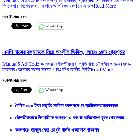
Manual7 Ad Code কমলগঞ্জ (মৌলভীবাজার) প্রতিনিধি: মৌলভীবাজারের কমলগঞ্জ
উপজেলার শমশেরনগর চা বাগানে অতিরিক্ত মদপানে অসুস্থ
Read More
সংবাদটি শেয়ার করুন
WhatsApp
এমপি নাসের রহমানকে নিয়ে অশ্লীল ভিডিও, আরও ১জন গ্রেপ্তার
Manual5 Ad Code কমলগঞ্জ (মৌলভীবাজার) প্রতিনিধি: মৌলভীবাজার-৩ (সদর-
রাজনগর) আসনের সংসদ সদস্য ও বিএনপির জাতীয় নির্বাহী
Read More
সংবাদটি শেয়ার করুন
WhatsApp
দৈনিক ৫০০ টাকা মজুরির দাবিতে কমলগঞ্জে চা-শ্রমিকদের মানববন্ধন
মৌলভীবাজারে কিশোরীকে অপহরণ ও ধর্ষণের অভিযোগে যুবক গ্রেফতার
কমলগঞ্জে হাবিবুন নেছা চৌধুরী গার্লস একাডেমি পরিদর্শন