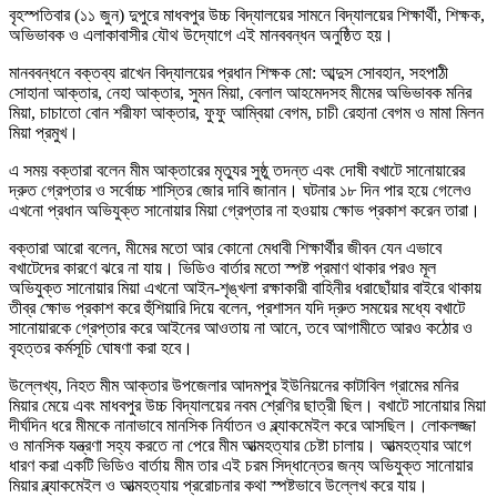
বৃহস্পতিবার (১১ জুন) দুপুরে মাধবপুর উচ্চ বিদ্যালয়ের সামনে বিদ্যালয়ের শিক্ষার্থী, শিক্ষক,
অভিভাবক ও এলাকাবাসীর যৌথ উদ্যোগে এই মানববন্ধন অনুষ্ঠিত হয়।
মানববন্ধনে বক্তব্য রাখেন বিদ্যালয়ের প্রধান শিক্ষক মো: আব্দুস সোবহান, সহপাঠী
সোহানা আক্তার, নেহা আক্তার, সুমন মিয়া, বেলাল আহমেদসহ মীমের অভিভাবক মনির
মিয়া, চাচাতো বোন শরীফা আক্তার, ফুফু আম্বিয়া বেগম, চাচী রেহানা বেগম ও মামা মিলন
মিয়া প্রমুখ।
এ সময় বক্তারা বলেন মীম আক্তারের মৃত্যুর সুষ্ঠু তদন্ত এবং দোষী বখাটে সানোয়ারের
দ্রুত গ্রেপ্তার ও সর্বোচ্চ শাস্তির জোর দাবি জানান। ঘটনার ১৮ দিন পার হয়ে গেলেও
এখনো প্রধান অভিযুক্ত সানোয়ার মিয়া গ্রেপ্তার না হওয়ায় ক্ষোভ প্রকাশ করেন তারা।
বক্তারা আরো বলেন, মীমের মতো আর কোনো মেধাবী শিক্ষার্থীর জীবন যেন এভাবে
বখাটেদের কারণে ঝরে না যায়। ভিডিও বার্তার মতো স্পষ্ট প্রমাণ থাকার পরও মূল
অভিযুক্ত সানোয়ার মিয়া এখনো আইন-শৃঙ্খলা রক্ষাকারী বাহিনীর ধরাছোঁয়ার বাইরে থাকায়
তীব্র ক্ষোভ প্রকাশ করে হুঁশিয়ারি দিয়ে বলেন, প্রশাসন যদি দ্রুত সময়ের মধ্যে বখাটে
সানোয়ারকে গ্রেপ্তার করে আইনের আওতায় না আনে, তবে আগামীতে আরও কঠোর ও
বৃহত্তর কর্মসূচি ঘোষণা করা হবে।
উল্লেখ্য, নিহত মীম আক্তার উপজেলার আদমপুর ইউনিয়নের কাটাবিল গ্রামের মনির
মিয়ার মেয়ে এবং মাধবপুর উচ্চ বিদ্যালয়ের নবম শ্রেণির ছাত্রী ছিল। বখাটে সানোয়ার মিয়া
দীর্ঘদিন ধরে মীমকে নানাভাবে মানসিক নির্যাতন ও ব্ল্যাকমেইল করে আসছিল। লোকলজ্জা
ও মানসিক যন্ত্রণা সহ্য করতে না পেরে মীম আত্মহত্যার চেষ্টা চালায়। আত্মহত্যার আগে
ধারণ করা একটি ভিডিও বার্তায় মীম তার এই চরম সিদ্ধান্তের জন্য অভিযুক্ত সানোয়ার
মিয়ার ব্ল্যাকমেইল ও আত্মহত্যায় প্ররোচনার কথা স্পষ্টভাবে উল্লেখ করে যায়।