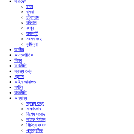
সারাদেশ
ঢাকা
খুলনা
চট্রগ্রাম
বরিশাল
রংপুর
রাজশাহী
ময়মনসিংহ
কুমিল্লা
জাতীয়
আন্তর্জাতিক
শিক্ষা
অর্থনীতি
স্বাস্থ্য তথ্য
প্রবাস
আইন আদালত
পর্যটন
রাজনীতি
অন্যান্য
স্বাস্থ্য তথ্য
সাক্ষাৎকার
বিশেষ সংবাদ
লাইফ স্টাইল
বিচিত্র সংবাদ
এক্সক্লুসিভ