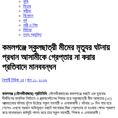
কৃষি
ফিচার
ক্রীড়া
বিনোদন
ধর্ম
নারী ও শিশু
মিডিয়া
তথ্য প্রযুক্তি
কমলগঞ্জে স্কুলছাত্রী মীমের মৃত্যুর ঘটনায়
প্রধান আসামীকে গ্রেপ্তার না করার
প্রতিবাদে মানববন্ধন
বৈশাখী নিউজ ২৪
|
জুন ১১, ২০২৬
কমলগঞ্জ (মৌলভীবাজার) প্রতিনিধি
: মৌলভীবাজারের কমলগঞ্জে বখাটে এক যুবকের
দীর্ঘদিনের মানসিক নির্যাতন ও ব্ল্যাকমেইলের শিকার হয়ে স্কুলছাত্রী মীম আক্তার (১৫)
আত্মহত্যার ঘটনায় ফুঁসে উঠেছে স্কুল সহপাঠী ও এলাকাবাসী। ঘটনার ১৮ দিন পার হয়ে
গেলেও এখনো প্রধান অভিযুক্ত বখাটে সানোয়ার মিয়া গ্রেপ্তার না হওয়ায় ক্ষোভ প্রকাশ
করে মানববন্ধন কর্মসূচি পালন করে তার স্কুল সহপাঠী, শিক্ষক ও এলাকাবাসী।