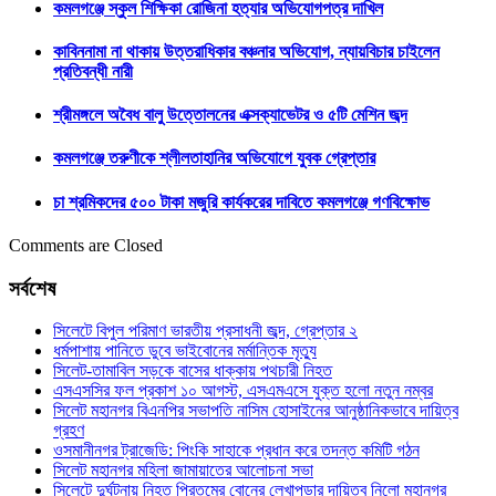
কমলগঞ্জে স্কুল শিক্ষিকা রোজিনা হত্যার অভিযোগপত্র দাখিল
কাবিননামা না থাকায় উত্তরাধিকার বঞ্চনার অভিযোগ, ন্যায়বিচার চাইলেন
প্রতিবন্ধী নারী
শ্রীমঙ্গলে অবৈধ বালু উত্তোলনের এক্সক্যাভেটর ও ৫টি মেশিন জব্দ
কমলগঞ্জে তরুণীকে শ্লীলতাহানির অভিযোগে যুবক গ্রেপ্তার
চা শ্রমিকদের ৫০০ টাকা মজুরি কার্যকরের দাবিতে কমলগঞ্জে গণবিক্ষোভ
Comments are Closed
সর্বশেষ
সিলেটে বিপুল পরিমাণ ভারতীয় প্রসাধনী জব্দ, গ্রেপ্তার ২
ধর্মপাশায় পানিতে ডুবে ভাইবোনের মর্মান্তিক মৃত্যু
সিলেট-তামাবিল সড়কে বাসের ধাক্কায় পথচারী নিহত
এসএসসির ফল প্রকাশ ১০ আগস্ট, এসএমএসে যুক্ত হলো নতুন নম্বর
সিলেট মহানগর বিএনপির সভাপতি নাসিম হোসাইনের আনুষ্ঠানিকভাবে দায়িত্ব
গ্রহণ
ওসমানীনগর ট্রাজেডি: পিংকি সাহাকে প্রধান করে তদন্ত কমিটি গঠন
সিলেট মহানগর মহিলা জামায়াতের আলোচনা সভা
সিলেটে দুর্ঘটনায় নিহত প্রিতমের বোনের লেখাপড়ার দায়িত্ব নিলো মহানগর