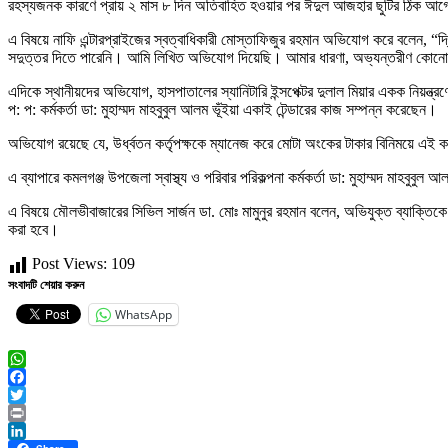
রহস্যজনক কারণে প্রায় ২ মাস ৮ দিন অতিবাহিত হওয়ার পর ঈদুল আজহার ছুটির ঠিক আগে
এ বিষয়ে নাফি এন্টারপ্রাইজের স্বত্বাধিকারী মোস্তাফিজুর রহমান অভিযোগ করে বলেন, “দ্
সদুত্তর দিতে পারেনি। আমি লিখিত অভিযোগ দিয়েছি। আমার ধারণা, অভ্যন্তরীণ কোনো গোপ
এদিকে স্থানীয়দের অভিযোগ, হাসপাতালের স্যানিটারি ইন্সপেক্টর দুলাল মিয়ার একক নিয়ন্ত্রণ
প: প: কর্মকর্তা ডা: মুহাম্মদ মাহবুবুল আলম ভূঁইয়া একাই টেন্ডারের কাজ সম্পন্ন করেছেন।
অভিযোগ রয়েছে যে, উর্ধ্বতন কর্তৃপক্ষকে ম্যানেজ করে মোটা অংকের টাকার বিনিময়ে এই ক
এ ব্যাপারে কমলগঞ্জ উপজেলা স্বাস্থ্য ও পরিবার পরিকল্পনা কর্মকর্তা ডা: মুহাম্মদ মাহ
এ বিষয়ে মৌলভীবাজারের সিভিল সার্জন ডা. মোঃ মামুনুর রহমান বলেন, অভিযুক্ত ব্যাক্তি
করা হবে।
Post Views:
109
সংবাদটি শেয়ার করুন
WhatsApp
WhatsApp
Facebook
Twitter
Print