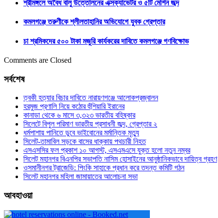
শ্রীমঙ্গলে অবৈধ বালু উত্তোলনের এক্সক্যাভেটর ও ৫টি মেশিন জব্দ
কমলগঞ্জে তরুণীকে শ্লীলতাহানির অভিযোগে যুবক গ্রেপ্তার
চা শ্রমিকদের ৫০০ টাকা মজুরি কার্যকরের দাবিতে কমলগঞ্জে গণবিক্ষোভ
Comments are Closed
সর্বশেষ
ত্বকী হত্যার বিচার দাবিতে নারায়ণগঞ্জে আলোকপ্রজ্বালন
হরমুজ প্রণালি নিয়ে কঠোর হুঁশিয়ারি ইরানের
কানাডা থেকে ৬ মাসে ৩,৩২৩ ভারতীয় বহিষ্কার
সিলেটে বিপুল পরিমাণ ভারতীয় প্রসাধনী জব্দ, গ্রেপ্তার ২
ধর্মপাশায় পানিতে ডুবে ভাইবোনের মর্মান্তিক মৃত্যু
সিলেট-তামাবিল সড়কে বাসের ধাক্কায় পথচারী নিহত
এসএসসির ফল প্রকাশ ১০ আগস্ট, এসএমএসে যুক্ত হলো নতুন নম্বর
সিলেট মহানগর বিএনপির সভাপতি নাসিম হোসাইনের আনুষ্ঠানিকভাবে দায়িত্ব গ্রহণ
ওসমানীনগর ট্রাজেডি: পিংকি সাহাকে প্রধান করে তদন্ত কমিটি গঠন
সিলেট মহানগর মহিলা জামায়াতের আলোচনা সভা
আবহাওয়া