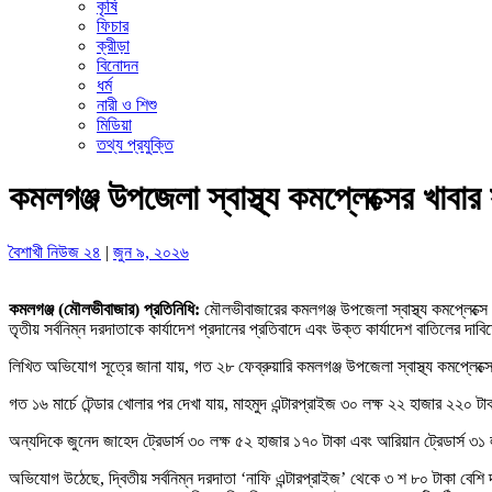
কৃষি
ফিচার
ক্রীড়া
বিনোদন
ধর্ম
নারী ও শিশু
মিডিয়া
তথ্য প্রযুক্তি
কমলগঞ্জ উপজেলা স্বাস্থ্য কমপ্লেক্সের খাবা
বৈশাখী নিউজ ২৪
|
জুন ৯, ২০২৬
কমলগঞ্জ (মৌলভীবাজার) প্রতিনিধি:
মৌলভীবাজারের কমলগঞ্জ উপজেলা স্বাস্থ্য কমপ্লেক্সে
তৃতীয় সর্বনিম্ন দরদাতাকে কার্যাদেশ প্রদানের প্রতিবাদে এবং উক্ত কার্যাদেশ বাতিলের দাব
লিখিত অভিযোগ সূত্রে জানা যায়, গত ২৮ ফেব্রুয়ারি কমলগঞ্জ উপজেলা স্বাস্থ্য কমপ্লেক্স
গত ১৬ মার্চে টেন্ডার খোলার পর দেখা যায়, মাহমুদ এন্টারপ্রাইজ ৩০ লক্ষ ২২ হাজার ২২০ টা
অন্যদিকে জুনেদ জাহেদ ট্রেডার্স ৩০ লক্ষ ৫২ হাজার ১৭০ টাকা এবং আরিয়ান ট্রেডার্স ৩
অভিযোগ উঠেছে, দ্বিতীয় সর্বনিম্ন দরদাতা ‘নাফি এন্টারপ্রাইজ’ থেকে ৩ শ ৮০ টাকা বেশি দ