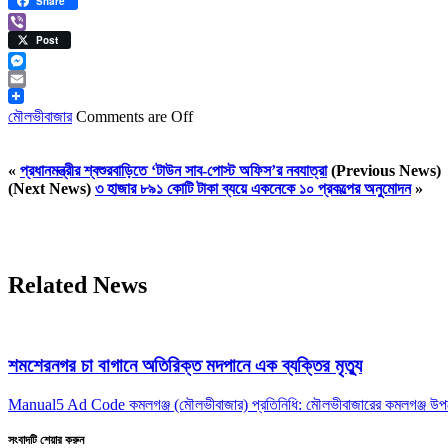
LinkedIn
Share
Viber
Post
Messenger
Email
মৌলভীবাজার
Comments are Off
«
প্রধানমন্ত্রীর শ্বশুরবাড়িতে ‘টাউন সাব-পোস্ট অফিস’র নবযাত্রা
(Previous News)
(Next News)
৩ হাজার ৮৯১ কোটি টাকা ব্যয়ে একনেকে ১০ প্রকল্পের অনুমোদন
»
Related News
শমশেরনগর চা বাগানে অতিরিক্ত মদপানে এক ব্যক্তির মৃত্যু
Manual5 Ad Code কমলগঞ্জ (মৌলভীবাজার) প্রতিনিধি: মৌলভীবাজারের কমলগঞ্জ উপজ
সংবাদটি শেয়ার করুন