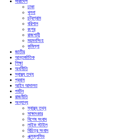
সারাদেশ
ঢাকা
খুলনা
চট্রগ্রাম
বরিশাল
রংপুর
রাজশাহী
ময়মনসিংহ
কুমিল্লা
জাতীয়
আন্তর্জাতিক
শিক্ষা
অর্থনীতি
স্বাস্থ্য তথ্য
প্রবাস
আইন আদালত
পর্যটন
রাজনীতি
অন্যান্য
স্বাস্থ্য তথ্য
সাক্ষাৎকার
বিশেষ সংবাদ
লাইফ স্টাইল
বিচিত্র সংবাদ
এক্সক্লুসিভ