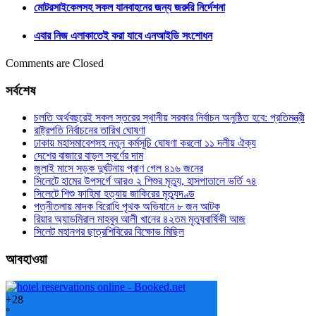
মোটরসাইকেলসহ সকল যানবাহনের জন্য জরুরি নির্দেশনা
এবার নিজ এলাকাতেই করা যাবে এনআইডি সংশোধন
Comments are Closed
সর্বশেষ
চলতি অর্থবছরেই সকল স্তরের স্থানীয় সরকার নির্বাচন অনুষ্ঠিত হবে: প্রতিমন্ত্রী
রাষ্ট্রপতি নির্বাচনের তারিখ ঘোষণা
ঢাকায় মহাসমাবেশসহ নতুন কর্মসূচি ঘোষণা করলো ১১ দলীয় ঐক্য
দেশের বাজারে বাড়ল স্বর্ণের দাম
জুলাই মাসে সড়ক দুর্ঘটনায় প্রাণ গেল ৪১৬ জনের
সিলেটে হামের উপসর্গে আরও ২ শিশুর মৃত্যু, হাসপাতালে ভর্তি ৭৪
সিলেটে শিশু ফাহিমা হত্যায় জাকিরের মৃত্যুদণ্ড
পত্নীতলায় মাদক বিরোধি পৃথক অভিযানে ৮ জন আটক
রিয়ার অ্যাডমিরাল মাহবুব আলী খানের ৪২তম মৃত্যুবার্ষিকী আজ
সিলেট মহানগর ছাত্রশিবিরের বিক্ষোভ মিছিল
আবহাওয়া
+
28
°