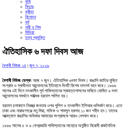
কৃষি
ফিচার
ক্রীড়া
বিনোদন
ধর্ম
নারী ও শিশু
মিডিয়া
তথ্য প্রযুক্তি
ঐতিহাসিক ৬ দফা দিবস আজ
বৈশাখী নিউজ ২৪
|
জুন ৭, ২০২৬
বৈশাখী নিউজ ডেস্ক
: আজ ৭ জুন। ঐতিহাসিক ৬দফা দিবস। বাঙালি জাতির মুক্তি
সংগ্রাম ও স্বাধীনতা আন্দোলনের ইতিহাসে দিনটি বিশেষ তাৎপর্য বহন করে। ১৯৬৬
সালের এই দিনে তৎকালীন পূর্ব পাকিস্তানের স্বায়ত্তশাসনের দাবিতে ঘোষিত ৬ দফা
আন্দোলনের সমর্থনে সর্বাত্মক হরতাল পালিত হয়।
হরতাল চলাকালে নিরস্ত্র জনতার ওপর পুলিশ ও তৎকালীন ইপিআর গুলিবর্ষণ করে। এতে
ঢাকা এবং নারায়ণগঞ্জে মনু মিয়া, সফিক ও শামসুল হকসহ ১১ জন শহীদ হন। তাদের
আত্মত্যাগ বাঙালির অধিকার আদায়ের সংগ্রামকে আরও বেগবান করে।
১৯৬৬ সালের ৫ ও ৬ ফেব্রুয়ারি পাকিস্তানের লাহোরে অনুষ্ঠিত বিরোধী রাজনৈতিক