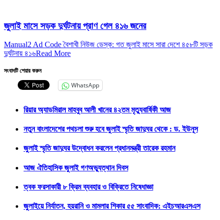
জুলাই মাসে সড়ক দুর্ঘটনায় প্রাণ গেল ৪১৬ জনের
Manual2 Ad Code বৈশাখী নিউজ ডেস্ক: গত জুলাই মাসে সারা দেশে ৪৫৮টি সড়ক
দুর্ঘটনায় ৪১৬
Read More
সংবাদটি শেয়ার করুন
WhatsApp
রিয়ার অ্যাডমিরাল মাহবুব আলী খানের ৪২তম মৃত্যুবার্ষিকী আজ
নতুন বাংলাদেশের পথচলা শুরু হবে জুলাই স্মৃতি জাদুঘর থেকে : ড. ইউনূস
জুলাই স্মৃতি জাদুঘর উদ্বোধন করলেন প্রধানমন্ত্রী তারেক রহমান
আজ ঐতিহাসিক জুলাই গণঅভ্যুত্থান দিবস
ত্বক ফরসাকারী ৮ ক্রিম ব্যবহার ও বিক্রিতে নিষেধাজ্ঞা
জুলাইয়ে নির্যাতন, হয়রানি ও মামলার শিকার ৫৫ সাংবাদিক: এইচআরএসএস