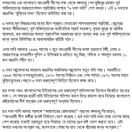
দলগুলোর এক সম্মেলনে আওয়ামী লীগের পক্ষ থেকে বঙ্গবন্ধু শেখ মুজিবুর রহমান পূর্ব
পাকিস্তানের স্বায়ত্তশাসন প্রতিষ্ঠার লক্ষ্যে “৬ দফা দাবি” পেশ করেন। এই ৬ দফাকে
বাঙালির ‘মুক্তির সনদ’ হিসেবে অভিহিত করা হয়।
৬ দফার মূল বিষয়গুলোর মধ্যে ছিল প্রকৃত ফেডারেল শাসনব্যবস্থা প্রতিষ্ঠা, কেন্দ্রের
ক্ষমতা সীমিতকরণ, পূর্ব পাকিস্তানের অর্থনৈতিক স্বার্থ সংরক্ষণ, পৃথক মুদ্রা বা আর্থিক
ব্যবস্থা, কর আদায়ের ক্ষমতা প্রাদেশিক সরকারের হাতে ন্যস্ত করা এবং পূর্ব পাকিস্তানের
জন্য পৃথক মিলিশিয়া বা আধাসামরিক বাহিনী গঠন।
এসব দাবি আদায়ে ১৯৬৬ সালের ৭ জুন আওয়ামী লীগের ডাকা হরতালে টঙ্গী, ঢাকা ও
নারায়ণগঞ্জে তৎকালীন পুলিশ ও ইপিআর’র গুলিতে মনু মিয়া, শফিক ও শামসুল হকসহ ১১
জন বাঙালি শহীদ হন।
৬ দফা আন্দোলনের মাধ্যমে বাঙালির স্বাধিকার আন্দোলন নতুন গতি পায়। পরবর্তীতে
১৯৬৯ সালের গণঅভ্যুত্থান, ১৯৭০ সালের নির্বাচন এবং শেষ পর্যন্ত ১৯৭১ সালের মহান
মুক্তিযুদ্ধের পেছনে ৬ দফা গুরুত্বপূর্ণ ভিত্তি হিসেবে কাজ করে।
ছয় দশক পরও বাংলাদেশের ইতিহাসের এক গুরুত্বপূর্ণ মাইলফলক হিসেবে বিবেচিত হয় ছয়
দফা। সে সময়ের ছয়টি দাবি ইতিহাসের গতিপথ বদলে দিয়ে জায়গা করে নিয়েছে বাংলাদেশ
রাষ্ট্রগঠনের দীর্ঘ যাত্রার এক গুরুত্বপূর্ণ অধ্যায় হিসেবে।
ছয় দফা দাবি আদায় প্রসঙ্গে “কারাগারের রোজনামচা” গ্রন্থে বঙ্গবন্ধু লিখেছেন,
“আওয়ামী লীগ কর্মীরা যথেষ্ট নির্যাতন ভোগ করেছে। ছয় দফা দাবি যখন তারা দেশের কাছে
পেশ করেছে তখনই প্রস্তুত হয়ে গিয়াছে যে তাদের দুঃখ কষ্ট ভোগ করতে হবে। এটা
ক্ষমতা দখলের সংগ্রাম নয়, জনগণকে শোষণের হাত থেকে বাঁচাবার জন্য সংগ্রাম।”