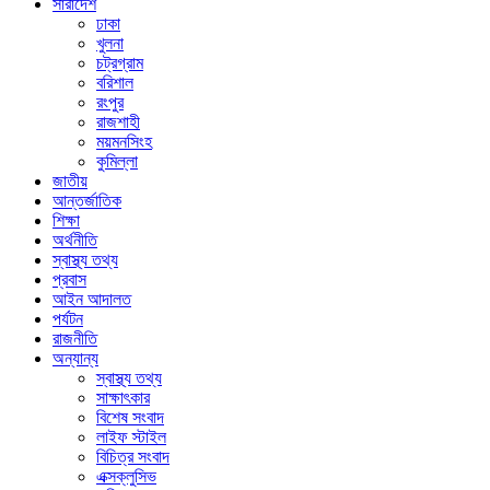
সারাদেশ
ঢাকা
খুলনা
চট্রগ্রাম
বরিশাল
রংপুর
রাজশাহী
ময়মনসিংহ
কুমিল্লা
জাতীয়
আন্তর্জাতিক
শিক্ষা
অর্থনীতি
স্বাস্থ্য তথ্য
প্রবাস
আইন আদালত
পর্যটন
রাজনীতি
অন্যান্য
স্বাস্থ্য তথ্য
সাক্ষাৎকার
বিশেষ সংবাদ
লাইফ স্টাইল
বিচিত্র সংবাদ
এক্সক্লুসিভ