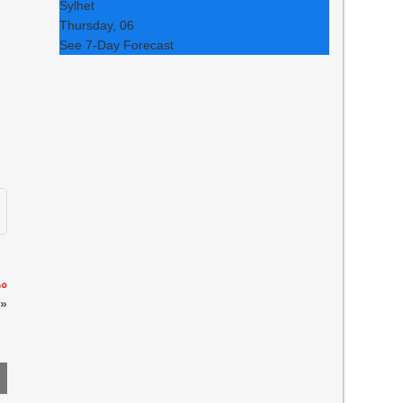
Sylhet
Thursday, 06
See 7-Day Forecast
১০
»