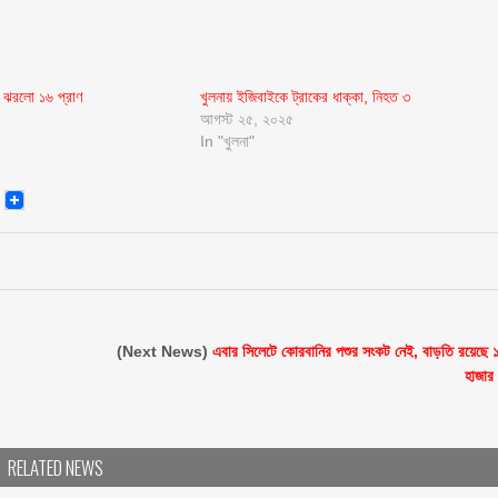
 ঝরলো ১৬ প্রাণ
খুলনায় ইজিবাইকে ট্রাকের ধাক্কা, নিহত ৩
আগস্ট ২৫, ২০২৫
In "খুলনা"
senger
Email
(Next News)
এবার সিলেটে কোরবানির পশুর সংকট নেই, বাড়তি রয়েছে 
হাজার
RELATED NEWS