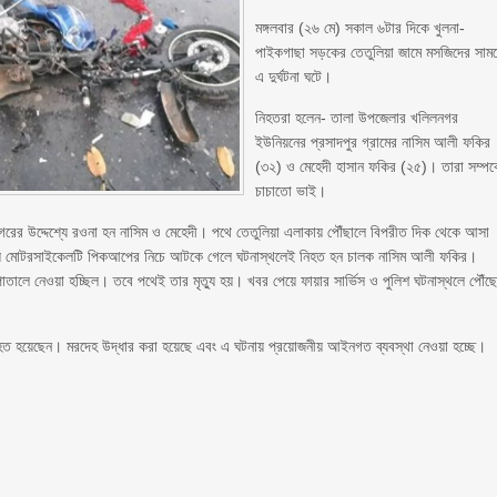
মঙ্গলবার (২৬ মে) সকাল ৬টার দিকে খুলনা-
পাইকগাছা সড়কের তেতুলিয়া জামে মসজিদের সাম
এ দুর্ঘটনা ঘটে।
নিহতরা হলেন- তালা উপজেলার খলিলনগর
ইউনিয়নের প্রসাদপুর গ্রামের নাসিম আলী ফকির
(৩২) ও মেহেদী হাসান ফকির (২৫)। তারা সম্পর্
চাচাতো ভাই।
গরের উদ্দেশ্যে রওনা হন নাসিম ও মেহেদী। পথে তেতুলিয়া এলাকায় পৌঁছালে বিপরীত দিক থেকে আসা
 সময় মোটরসাইকেলটি পিকআপের নিচে আটকে গেলে ঘটনাস্থলেই নিহত হন চালক নাসিম আলী ফকির।
তালে নেওয়া হচ্ছিল। তবে পথেই তার মৃত্যু হয়। খবর পেয়ে ফায়ার সার্ভিস ও পুলিশ ঘটনাস্থলে পৌঁছ
জন নিহত হয়েছেন। মরদেহ উদ্ধার করা হয়েছে এবং এ ঘটনায় প্রয়োজনীয় আইনগত ব্যবস্থা নেওয়া হচ্ছে।