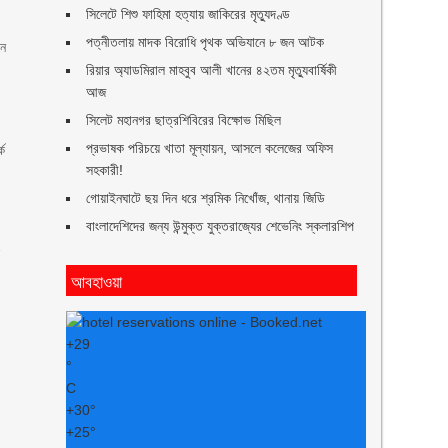
সিলেটে শিশু ফাহিমা হত্যায় জাকিরের মৃত্যুদণ্ড
পত্নীতলায় মাদক বিরোধি পৃথক অভিযানে ৮ জন আটক
নে
রিয়ার অ্যাডমিরাল মাহবুব আলী খানের ৪২তম মৃত্যুবার্ষিকী
আজ
সিলেট মহানগর ছাত্রশিবিরের বিক্ষোভ মিছিল
প্রভাষক পরিচয়ে খাতা মূল্যায়ন, আসলে কলেজের অফিস
কে
সহকারী!
গোয়াইনঘাটে ছয় দিন ধরে শ্রমিক নিখোঁজ, থানায় জিডি
বাংলাদেশিদের জন্য উন্মুক্ত যুক্তরাজ্যের শেভেনিং স্কলারশিপ
ে
আবহাওয়া
+
29
°
C
+
30°
+
25°