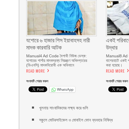
যশোরে ৬ হাজার পিস ইয়াবাহসহ নারী
একই পরিবার
মাদক কারবারি আটক
উদ্ধার
Manual4 Ad Code বৈশাখী নিউজ ডেস্ক:
Manual8 Ad C
যশোরের শার্শায় মাদকদ্রব্য নিয়ন্ত্রণ অধিদপ্তরের
বাগেরহাটে একই প
(ডিএনসি) মাদকবিরোধী এক অভিযানে
করা হয়েছে।
READ MORE
READ MORE
সংবাদটি শেয়ার করুন
সংবাদটি শেয়ার করুন
WhatsApp
খুলনায় সাংবাদিকদের লক্ষ্য করে গুলি
স্কুলে মোটরসাইকেল ও মোবাইল ফোন ব্যবহার নিষিদ্ধ