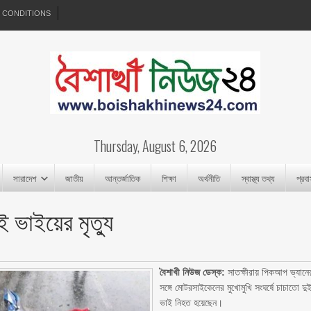
 CONDITIONS
Thursday, August 6, 2026
সারাদেশ
জাতীয়
আন্তর্জাতিক
শিক্ষা
অর্থনীতি
স্বাস্থ্য তথ্য
প্রব
 ভাইয়ের মৃত্যু
বৈশাখী নিউজ ডেস্ক:
সাতক্ষীরায় পিকআপ ভ্যানে
সঙ্গে মোটরসাইকেলের মুখোমুখি সংঘর্ষে চাচাতো দু
ভাই নিহত হয়েছেন।