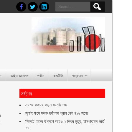
Search
for:
াস
আইন আদালত
পর্যটন
রাজনীতি
অন্যান্য
সর্বশেষ
দেশের বাজারে বাড়ল স্বর্ণের দাম
জুলাই মাসে সড়ক দুর্ঘটনায় প্রাণ গেল ৪১৬ জনের
র
সিলেটে হামের উপসর্গে আরও ২ শিশুর মৃত্যু, হাসপাতালে ভর্তি
ই
৭৪