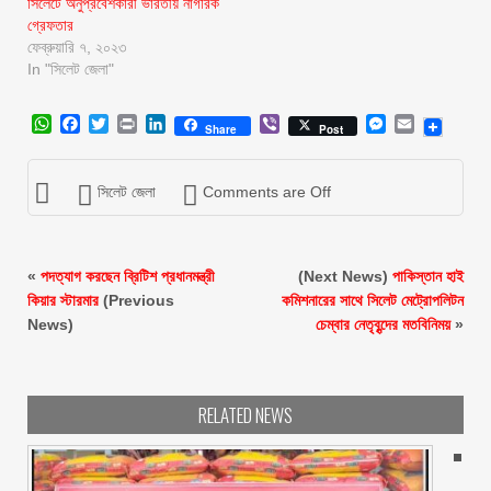
সিলেটে অনুপ্রবেশকারী ভারতীয় নাগরিক
গ্রেফতার
ফেব্রুয়ারি ৭, ২০২৩
In "সিলেট জেলা"
WhatsApp
Facebook
Twitter
Print
LinkedIn
Viber
Messenger
Email
Share
Post
সিলেট জেলা
Comments are Off
«
পদত্যাগ করছেন ব্রিটিশ প্রধানমন্ত্রী
(Next News)
পাকিস্তান হাই
কিয়ার স্টারমার
(Previous
কমিশনারের সাথে সিলেট মেট্রোপলিটন
News)
চেম্বার নেতৃবৃন্দের মতবিনিময়
»
RELATED NEWS