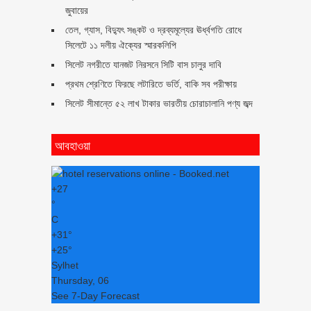
জুবায়ের
তেল, গ্যাস, বিদ্যুৎ সঙ্কট ও দ্রব্যমূল্যের ঊর্ধ্বগতি রোধে
সিলেটে ১১ দলীয় ঐক্যের স্মারকলিপি
সিলেট নগরীতে যানজট নিরসনে সিটি বাস চালুর দাবি
প্রথম শ্রেণিতে ফিরছে লটারিতে ভর্তি, বাকি সব পরীক্ষায়
সিলেট সীমান্তে ৫২ লাখ টাকার ভারতীয় চোরাচালানি পণ্য জব্দ
আবহাওয়া
+
27
°
C
+
31°
+
25°
Sylhet
Thursday, 06
See 7-Day Forecast