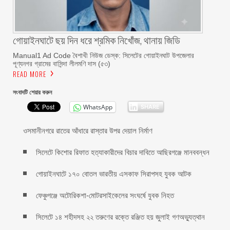
গোয়াইনঘাটে ছয় দিন ধরে শ্রমিক নিখোঁজ, থানায় জিডি
Manual1 Ad Code বৈশাখী নিউজ ডেস্ক: সিলেটের গোয়াইনঘাট উপজেলার
পূণ্যনগর গ্রামের বাসিন্দা লীলমণি দাস (৫৩)
READ MORE
সংবাদটি শেয়ার করুন
WhatsApp
SHARE
ওসমানীনগরে রাতের আঁধারে রাস্তার উপর দেয়াল নির্মাণ
সিলেটে কিশোর রিফাত হত্যাকারীদের বিচার দাবিতে আছিরগঞ্জে মানববন্ধন
গোয়াইনঘাটে ১৭০ বোতল ভারতীয় এসকাফ সিরাপসহ যুবক আটক
ফেঞ্চুগঞ্জে অটোরিকশা-মোটরসাইকেলের সংঘর্ষে যুবক নিহত
সিলেটে ১৪ শহীদসহ ২২ তরুণের রক্তে রঞ্জিত হয় জুলাই গণঅভ্যুত্থান