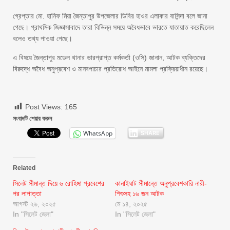
গ্রেপ্তার মো. হানিফ মিয়া জৈন্তাপুর উপজেলার ডিবির হাওর এলাকার বাসিন্দা বলে জানা
গেছে। প্রাথমিক জিজ্ঞাসাবাদে তারা বিভিন্ন সময়ে অবৈধভাবে ভারতে যাতায়াত করেছিলেন
বলেও তথ্য পাওয়া গেছে।
এ বিষয়ে জৈন্তাপুর মডেল থানার ভারপ্রাপ্ত কর্মকর্তা (ওসি) জানান, আটক ব্যক্তিদের
বিরুদ্ধে অবৈধ অনুপ্রবেশ ও মানবপাচার প্রতিরোধ আইনে মামলা প্রক্রিয়াধীন রয়েছে।
Post Views:
165
সংবাদটি শেয়ার করুন
WhatsApp
SHARE
Related
সিলেট সীমান্ত দিয়ে ৬ রোহিঙ্গা প্রবেশের
কানাইঘাট সীমান্তে অনুপ্রবেশকারি নারী-
পর লাপাত্তা
শিশুসহ ১৬ জন আটক
আগস্ট ২৬, ২০২৫
মে ১৪, ২০২৫
In "সিলেট জেলা"
In "সিলেট জেলা"