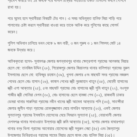
প্রবেশ করিয়ে ওই ১৪ জনকে পরে দালাল চক্রের সহায়তায় একটি তিনতলা ভবনে গোপনে
রাখা হয়।
পরে সন্দেহ হলে স্থানীয়রা বিষয়টি টের পান। এ সময় অভিযুক্ত হানিফ মিয়া শাড়ি পরে
পালানোর চেষ্টা করলে স্থানীয়রা ধাওয়া করে তাকে আটক করে পুলিশের কাছে সোপর্দ
করেন।
পুলিশ অভিযান চালিয়ে ভবন থেকে ৯ জন নারী, ৩ জন পুরুষ ও ১ জন শিশুসহ মোট ১৪
জনকে উদ্ধার করে।
আটককৃতরা হলেন- সুনামগঞ্জ জেলার জগন্নাথপুর থানার ক্ষেত্রপাশা গ্রামের আলকাছ মিয়ার
ছেলে মো: তানজিম উদ্দিন (২৮), পিরোজপুর জেলার জিয়ানগর থানার বালিপাড়া গ্রামের নুরুল
ইসলামের ছেলে মো: হাফিজুর রহমান (৩৯), খুলনা জেলার ৫নং মাছঘাট সদর গ্রামের নজরুল
শেথের ছেলে মোঃ হাসান (২৬), কামাল শেখের স্ত্রী নুরজাহান খাতুন (৩৫), মেহেদী হাসানের
স্ত্রী এশা আক্তার (২৫), ৫নং মাছঘাট গ্রামের মোঃ হাসানের স্ত্রী সুমি খাতুন (২২), নওসুফ
গাজীর স্ত্রী সোনিয়া বেগম (৩০), মোঃ হাসানের ছেলে হামজা শেখ (০২), রাজধানী ঢাকার
ডেমরা থানার সারুলিয়া গ্রামের নবীন খানের স্ত্রী আমেনা আক্তার পলি (৩৩), সাতক্ষীরা
জেলার জুলীন পাড়া গ্রামের রোকনুজ্জামান মেয়ে নাসরিন আক্তার (২৩), একই জেলার
সুলতানপুর গ্রামের ইসমাইল হোসেনের মেয়ে সিমরান সুলতানা (২৫), নোয়াখালী জেলার
বেগমগঞ্জ থানার সাখাওয়াত উল্লাহর স্ত্রী রুমি আক্তার (৩৫), যশোর জেলার বাঘারপাড়া
থানার বন্ধ ভিলা গ্রামের আনোয়ার হোসেনের স্ত্রী সবুরুন নেছা (৪৫) এবং জৈন্তাপুর
উপজেলার ডিবিরহাওর গ্রামের সাহেব মিয়ার ছেলে মানব মোঃ হানিফ মিয়া (৩৫)।