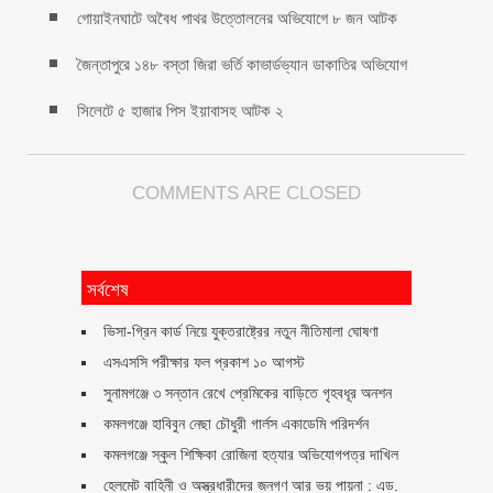
গোয়াইনঘাটে অবৈধ পাথর উত্তোলনের অভিযোগে ৮ জন আটক
জৈন্তাপুরে ১৪৮ বস্তা জিরা ভর্তি কাভার্ডভ্যান ডাকাতির অভিযোগ
সিলেটে ৫ হাজার পিস ইয়াবাসহ আটক ২
COMMENTS ARE CLOSED
সর্বশেষ
ভিসা-গ্রিন কার্ড নিয়ে যুক্তরাষ্ট্রের নতুন নীতিমালা ঘোষণা
এসএসসি পরীক্ষার ফল প্রকাশ ১০ আগস্ট
সুনামগঞ্জে ৩ সন্তান রেখে প্রেমিকের বাড়িতে গৃহবধূর অনশন
কমলগঞ্জে হাবিবুন নেছা চৌধুরী গার্লস একাডেমি পরিদর্শন
কমলগঞ্জে স্কুল শিক্ষিকা রোজিনা হত্যার অভিযোগপত্র দাখিল
হেলমেট বাহিনী ও অস্ত্রধারীদের জনগণ আর ভয় পায়না : এড.