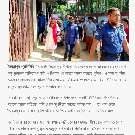
জৈন্তাপুর প্রতিনিধি:
সিলেটের জৈন্তাপুর সীমান্ত দিয়ে ভারত থেকে অবৈধভাবে বাংলাদেশে
অনুপ্রবেশের অভিযোগে নারী ও শিশুসহ ১৪ জনকে আটক করেছে পুলিশ। এ সময় স্থানীয়
জনতার সহায়তায় মো. হানিফ মিয়া নামে এক ব্যক্তিকে গ্রেপ্তার করা হয়, যিনি মানবপাচার
চক্রের মূল হোতা বলে প্রাথমিকভাবে জানা গেছে।
রোববার (১৭ মে) দুপুর সাড়ে ১২টার দিকে উপজেলার নিজপাট ইউনিয়নের উজানীনগর
গ্রামের আব্দুল করিমের বাড়ি থেকে স্থানীয়রা তাদের আটক করে। পরে খবর পেয়ে
জৈন্তাপুর মডেল থানা পুলিশ ঘটনাস্থলে গিয়ে আটক ব্যক্তিদের থানায় নিয়ে আসে।
স্থানীয়দের বরাতে জানা যায়, মানবপাচারকারী চক্রের সদস্যরা সীমান্তের ওপার থেকে ২০
থেকে ৫০ হাজার রুপি চুক্তিতে অনুপ্রবেশ করায়। গভীর রাতে অবৈধভাবে বাংলাদেশে