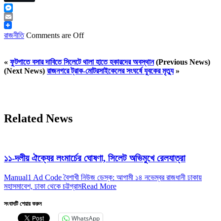
Messenger
Email
রাজনীতি
Comments are Off
«
ফুটপাতে বসার দাবিতে সিলেটে থালা হাতে হকারদের অবস্থান
(Previous News)
(Next News)
রাজনগরে ট্রাক-মোটরসাইকেলের সংঘর্ষে যুবকের মৃত্যু
»
Related News
১১-দলীয় ঐক্যের লংমার্চের ঘোষণা, সিলেট অভিমুখে রেলযাত্রা
Manual1 Ad Code বৈশাখী নিউজ ডেস্ক: আগামী ১৪ নভেম্বর রাজধানী ঢাকায়
মহাসমাবেশ, ঢাকা থেকে চট্টগ্রাম
Read More
সংবাদটি শেয়ার করুন
WhatsApp