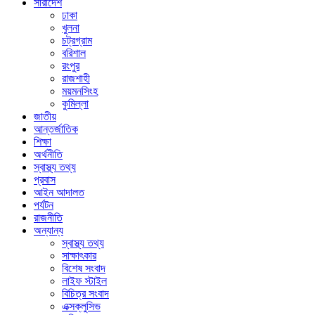
সারাদেশ
ঢাকা
খুলনা
চট্রগ্রাম
বরিশাল
রংপুর
রাজশাহী
ময়মনসিংহ
কুমিল্লা
জাতীয়
আন্তর্জাতিক
শিক্ষা
অর্থনীতি
স্বাস্থ্য তথ্য
প্রবাস
আইন আদালত
পর্যটন
রাজনীতি
অন্যান্য
স্বাস্থ্য তথ্য
সাক্ষাৎকার
বিশেষ সংবাদ
লাইফ স্টাইল
বিচিত্র সংবাদ
এক্সক্লুসিভ