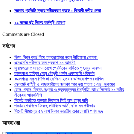
সরকার প্রতিটি স্তরে দলীয়করণ করছে : বিরোধী দলীয় নেতা
১১ দলের দুই দিনের কর্মসূচি ঘোষণা
Comments are Closed
সর্বশেষ
ভিসা-গ্রিন কার্ড নিয়ে যুক্তরাষ্ট্রের নতুন নীতিমালা ঘোষণা
এসএসসি পরীক্ষার ফল প্রকাশ ১০ আগস্ট
সুনামগঞ্জে ৩ সন্তান রেখে প্রেমিকের বাড়িতে গৃহবধূর অনশন
কমলগঞ্জে হাবিবুন নেছা চৌধুরী গার্লস একাডেমি পরিদর্শন
কমলগঞ্জে স্কুল শিক্ষিকা রোজিনা হত্যার অভিযোগপত্র দাখিল
হেলমেট বাহিনী ও অস্ত্রধারীদের জনগণ আর ভয় পায়না : এড. জুবায়ের
তেল, গ্যাস, বিদ্যুৎ সঙ্কট ও দ্রব্যমূল্যের ঊর্ধ্বগতি রোধে সিলেটে ১১ দলীয়
ঐক্যের স্মারকলিপি
সিলেট নগরীতে যানজট নিরসনে সিটি বাস চালুর দাবি
প্রথম শ্রেণিতে ফিরছে লটারিতে ভর্তি, বাকি সব পরীক্ষায়
সিলেট সীমান্তে ৫২ লাখ টাকার ভারতীয় চোরাচালানি পণ্য জব্দ
আবহাওয়া