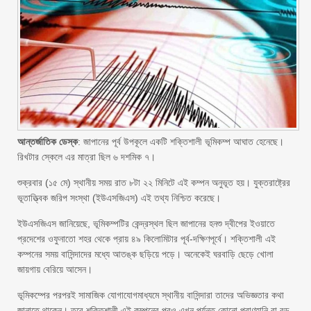
আন্তর্জাতিক ডেস্ক
: জাপানের পূর্ব উপকূলে একটি শক্তিশালী ভূমিকম্প আঘাত হেনেছে।
রিখটার স্কেলে এর মাত্রা ছিল ৬ দশমিক ৭।
শুক্রবার (১৫ মে) স্থানীয় সময় রাত ৮টা ২২ মিনিটে এই কম্পন অনুভূত হয়। যুক্তরাষ্ট্রের
ভূতাত্ত্বিক জরিপ সংস্থা (ইউএসজিএস) এই তথ্য নিশ্চিত করেছে।
ইউএসজিএস জানিয়েছে, ভূমিকম্পটির কেন্দ্রস্থল ছিল জাপানের হনশু দ্বীপের ইওয়াতে
প্রদেশের ওফুনাতো শহর থেকে প্রায় ৪৯ কিলোমিটার পূর্ব-দক্ষিণপূর্বে। শক্তিশালী এই
কম্পনের সময় বাসিন্দাদের মধ্যে আতঙ্ক ছড়িয়ে পড়ে। অনেকেই ঘরবাড়ি ছেড়ে খোলা
জায়গায় বেরিয়ে আসেন।
ভূমিকম্পের পরপরই সামাজিক যোগাযোগমাধ্যমে স্থানীয় বাসিন্দারা তাদের অভিজ্ঞতার কথা
জানাতে থাকেন। তবে শক্তিশালী এই কম্পনের পরও এখন পর্যন্ত কোনো প্রাণহানি বা বড়