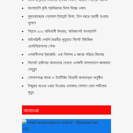
বাংলাদেশি কৃষি শ্রমিকদের ভিসা দিচ্ছে ওমান
যুক্তরাজ্যের গ্লোবাল ট্যালেন্ট ভিসা: তিন বছরে স্থায়ী হওয়ার
সুযোগ
গ্রিসে ২০২ অভিবাসী উদ্ধার, অধিকাংশই বাংলাদেশি
বাউলশিল্পী পেহলি ভৈরবীর মৃত্যুতে সিলেট মিউজিক
এসোসিয়েশনের শোক
ওসমানীনগর ট্রাজেডি: এক শিশুসহ ৬ জনের পরিচয় মিলেছে
সিলেটে দুর্ঘটনায় আহতদের দেখতে ওসমানী হাসপাতালে জামায়াত
নেতৃবৃন্দ
গোলাপগঞ্জে মাদক ও ইভটিজিং বিরোধী মানববন্ধন অনুষ্ঠিত
টাঙ্গুয়ার হাওরে ওয়াচ টাওয়ার এলাকায় গোসলে নেমে পর্যটকের
মৃত্যু
আবহাওয়া
+
31