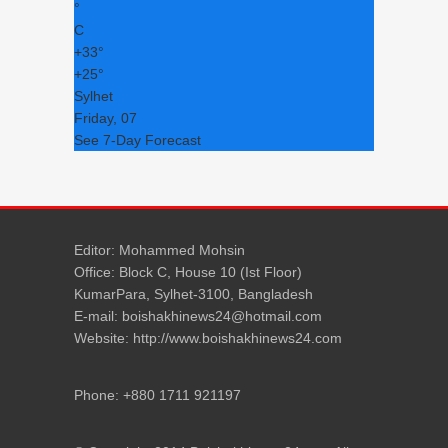
°
C
+
33°
+
25°
Sylhet
Friday, 07
See 7-Day Forecast
Editor: Mohammed Mohsin
Office: Block C, House 10 (Ist Floor)
KumarPara, Sylhet-3100, Bangladesh
E-mail: boishakhinews24@hotmail.com
Website: http://www.boishakhinews24.com
Phone: +880 1711 921197