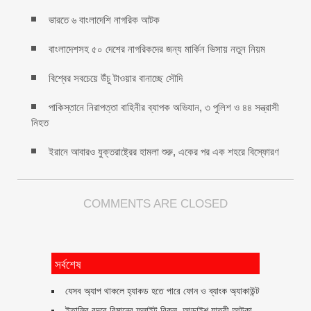
ভারতে ৬ বাংলাদেশি নাগরিক আটক
বাংলাদেশসহ ৫০ দেশের নাগরিকদের জন্য মার্কিন ভিসায় নতুন নিয়ম
বিশ্বের সবচেয়ে উঁচু টাওয়ার বানাচ্ছে সৌদি
পাকিস্তানে নিরাপত্তা বাহিনীর ব্যাপক অভিযান, ৩ পুলিশ ও ৪৪ সন্ত্রাসী
নিহত
ইরানে আবারও যুক্তরাষ্ট্রের হামলা শুরু, একের পর এক শহরে বিস্ফোরণ
COMMENTS ARE CLOSED
সর্বশেষ
যেসব অ্যাপ থাকলে হ্যাকড হতে পারে ফোন ও ব্যাংক অ্যাকাউন্ট
ইতালির বন্দরে বিমানের ফ্লাইট বিকল, আড়াইশ যাত্রী আটকা