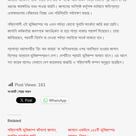
ধরনের ক্ষয়ক্ষতির খবর পাওয়া যায়নি। জাপানের সংশ্লিষ্ট কর্তৃপক্ষ বর্তমানে ক্ষতিগ্রস্ত
এলাকাগুলোয় খোঁজখবর নিচ্ছে এবং পরিস্থিতি পর্যবেক্ষণ করছে।
শক্তিশালী এই ভূমিকম্পের পর এখন পর্যন্ত কোনো সুনামি সতর্কতা জারি করা হয়নি।
জাপানি কর্মকর্তারা জনগণকে আতঙ্কিত না হয়ে শান্ত থাকার পরামর্শ দিয়েছেন। তারা
জানিয়েছেন, পরবর্তী নির্দেশ না দেওয়া পর্যন্ত সবাইকে সতর্ক থাকতে হবে।
প্রশান্ত মহাসাগরীয় ‘রিং অব ফায়ার’ বা অগ্নিবলয়ের ওপর অবস্থিত হওয়ায় জাপান
বিশ্বের অন্যতম ভূমিকম্পপ্রবণ দেশ। দেশটিতে প্রায়ই ভূমিকম্প আঘাত হানে। এর আগে
গত কয়েক মাসেও সেখানে বেশ কয়েকবার মাঝারি ও শক্তিশালী কম্পন অনুভূত হয়েছিল।
Post Views:
161
সংবাদটি শেয়ার করুন
WhatsApp
Related
শক্তিশালী ভূমিকম্পে কাঁপলো জাপান,
জাপানে একদিনে ১৫৫টি ভূমিকম্পের
সুনামির সতর্কতা জারি
আঘাত, নিহত ৮