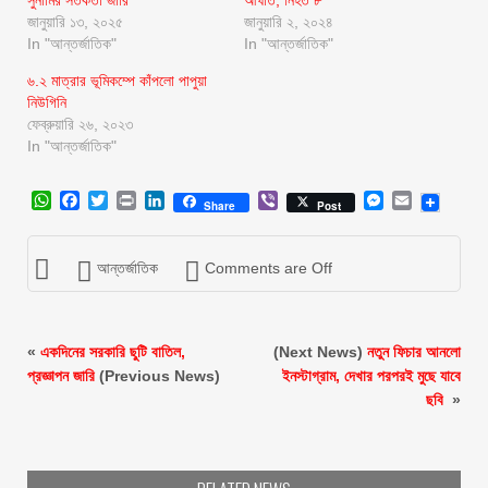
জানুয়ারি ১৩, ২০২৫
জানুয়ারি ২, ২০২৪
In "আন্তর্জাতিক"
In "আন্তর্জাতিক"
৬.২ মাত্রার ভূমিকম্পে কাঁপলো পাপুয়া
নিউগিনি
ফেব্রুয়ারি ২৬, ২০২৩
In "আন্তর্জাতিক"
WhatsApp
Facebook
Twitter
Print
LinkedIn
Viber
Messenger
Email
Share
Post
আন্তর্জাতিক
Comments are Off
«
একদিনের সরকারি ছুটি বাতিল,
(Next News)
নতুন ফিচার আনলো
প্রজ্ঞাপন জারি
(Previous News)
ইনস্টাগ্রাম, দেখার পরপরই মুছে যাবে
ছবি
»