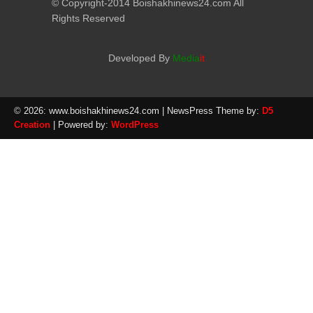
© Copyright-2014 Boishakhinews24.com All
Rights Reserved
Developed By
Media
it
© 2026: www.boishakhinews24.com
| NewsPress Theme by:
D5
Creation
| Powered by:
WordPress