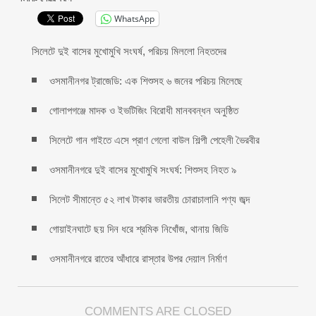
WhatsApp
সিলেটে দুই বাসের মুখোমুখি সংঘর্ষ, পরিচয় মিললো নিহতদের
ওসমানীনগর ট্রাজেডি: এক শিশুসহ ৬ জনের পরিচয় মিলেছে
গোলাপগঞ্জে মাদক ও ইভটিজিং বিরোধী মানববন্ধন অনুষ্ঠিত
সিলেটে গান গাইতে এসে প্রাণ গেলো বাউল শিল্পী পেহেলী ভৈরবীর
ওসমানীনগরে দুই বাসের মুখোমুখি সংঘর্ষ: শিশুসহ নিহত ৯
সিলেট সীমান্তে ৫২ লাখ টাকার ভারতীয় চোরাচালানি পণ্য জব্দ
গোয়াইনঘাটে ছয় দিন ধরে শ্রমিক নিখোঁজ, থানায় জিডি
ওসমানীনগরে রাতের আঁধারে রাস্তার উপর দেয়াল নির্মাণ
COMMENTS ARE CLOSED