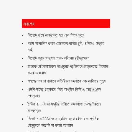
সর্বশেষ
সিলেটে হামে আক্রান্ত হয়ে এক শিশুর মৃত্যু
ফটো সাংবাদিক দুলাল হোসেনের বাসায় চুরি, ৪দিনেও উদ্ধার
নেই
সিলেটে শ্রাবণসন্ধ্যায় গানে-কবিতায় রবীন্দ্রস্মরণ
ছাতকে মোটরসাইকেল ভাঙচুরের প্রতিবাদে ছাত্রদলের বিক্ষোভ,
সড়ক অবরোধ
শমশেরনগর চা বাগানে অতিরিক্ত মদপানে এক ব্যক্তির মৃত্যু
এমপি নাসের রহমানকে নিয়ে অশ্লীল ভিডিও, আরও ১জন
গ্রেপ্তার
দৈনিক ৫০০ টাকা মজুরির দাবিতে কমলগঞ্জে চা-শ্রমিকদের
মানববন্ধন
সিলেট বাস টার্মিনালে ২ শ্রমিক হত্যার বিচার ও শ্রমিক
নেতৃবৃন্দকে হয়রানি না করার আহবান