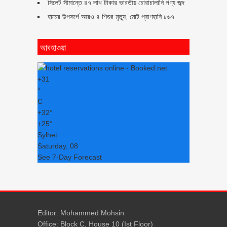
সিলেট সীমান্তে ৪৭ লাখ টাকার ভারতীয় চোরাচালানি পণ্য জব্দ
হামের উপসর্গে আরও ৪ শিশুর মৃত্যু, মোট প্রাণহানি ৮৬৭
আবহাওয়া
+
31
°
C
+
32°
+
25°
Sylhet
Saturday, 08
See 7-Day Forecast
Editor: Mohammed Mohsin
Office: Block C, House 10 (Ist Floor)