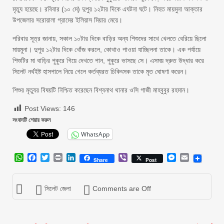
মৃত্যু হয়েছে। রবিবার (১০ মে) দুপুর ১২টার দিকে এঘটনা ঘটে। নিহত মায়মুনা আক্তার
উপজেলার সরোয়ালা গ্রামের ইলিয়াস মিয়ার মেয়ে।
পরিবার সূত্র জানায়, সকাল ১০টার দিকে বাড়ির অন্য শিশুদের সাথে খেলতে বেরিয়ে ছিলো
মায়মুনা। দুপুর ১২টার দিকে খোঁজ করলে, কোথাও পাওয়া যাচ্ছিলনা তাকে। এক পর্যায়ে
শিশুটির মা বাড়ির পুকুরে গিয়ে দেখতে পান, পুকুরে ভাসছে সে। এসময় দ্রুত উদ্ধার করে
সিলেট নর্থইষ্ট হাসপালে নিয়ে গেলে কর্তব্যরত চিকিৎসক তাকে মৃত ঘোষণা করেন।
শিশুর মৃত্যুর বিষয়টি নিশ্চিত করেছেন বিশ্বনাথ থানার ওসি গাজী মাহবুবুর রহমান।
Post Views:
146
সংবাদটি শেয়ার করুন
WhatsApp
WhatsApp
Facebook
Twitter
Print
LinkedIn
Viber
Messenger
Email
Share
Post
সিলেট জেলা
Comments are Off