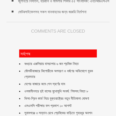
জুলাইয়ে নির্যাতন, হয়রানি ও মামলার শিকার ৫৫ সাংবাদিক: এইচআরএসএস
মোটরসাইকেলসহ সকল যানবাহনের জন্য জরুরি নির্দেশনা
COMMENTS ARE CLOSED
সর্বশেষ
বগুড়ার এরুলিয়ায় বাসচাপায় ৬ জন শ্রমিক নিহত
মৌলভীবাজারে কিশোরীকে অপহরণ ও ধর্ষণের অভিযোগে যুবক
গ্রেফতার
দেশের বাজারে কমে গেল স্বর্ণের দাম
ওসমানীনগরে দুই বাসের মুখোমুখি সংঘর্ষ: শিশুসহ নিহত ৮
ভিসা-গ্রিন কার্ড নিয়ে যুক্তরাষ্ট্রের নতুন নীতিমালা ঘোষণা
এসএসসি পরীক্ষার ফল প্রকাশ ১০ আগস্ট
সুনামগঞ্জে ৩ সন্তান রেখে প্রেমিকের বাড়িতে গৃহবধূর অনশন