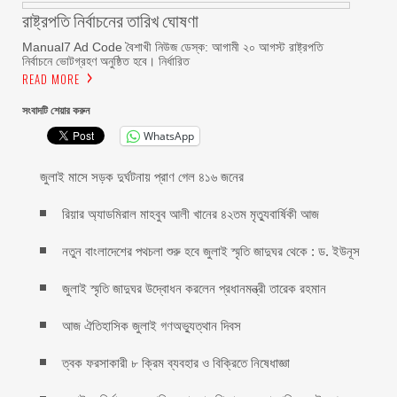
রাষ্ট্রপতি নির্বাচনের তারিখ ঘোষণা
Manual7 Ad Code বৈশাখী নিউজ ডেস্ক: আগামী ২০ আগস্ট রাষ্ট্রপতি
নির্বাচনে ভোটগ্রহণ অনুষ্ঠিত হবে। নির্ধারিত
READ MORE
সংবাদটি শেয়ার করুন
WhatsApp
জুলাই মাসে সড়ক দুর্ঘটনায় প্রাণ গেল ৪১৬ জনের
রিয়ার অ্যাডমিরাল মাহবুব আলী খানের ৪২তম মৃত্যুবার্ষিকী আজ
নতুন বাংলাদেশের পথচলা শুরু হবে জুলাই স্মৃতি জাদুঘর থেকে : ড. ইউনূস
জুলাই স্মৃতি জাদুঘর উদ্বোধন করলেন প্রধানমন্ত্রী তারেক রহমান
আজ ঐতিহাসিক জুলাই গণঅভ্যুত্থান দিবস
ত্বক ফরসাকারী ৮ ক্রিম ব্যবহার ও বিক্রিতে নিষেধাজ্ঞা