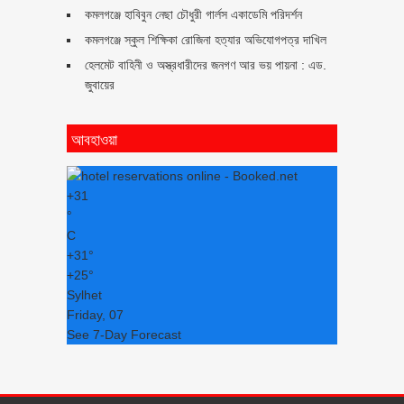
কমলগঞ্জে হাবিবুন নেছা চৌধুরী গার্লস একাডেমি পরিদর্শন
কমলগঞ্জে স্কুল শিক্ষিকা রোজিনা হত্যার অভিযোগপত্র দাখিল
হেলমেট বাহিনী ও অস্ত্রধারীদের জনগণ আর ভয় পায়না : এড.
জুবায়ের
আবহাওয়া
+
31
°
C
+
31°
+
25°
Sylhet
Friday, 07
See 7-Day Forecast