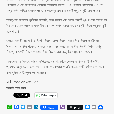
পশ্চিমবঙ্গ ও এর আশপাশের এলাকায় অবস্থান করছে। এর প্রভাবে সোমবারের (১১ মে)
মধ্যে দক্ষিণ-পশ্চিম বঙ্গোপসাগর ও তৎসংলগ্ন এলাকায় একটি লঘুচাপ সৃষ্টি হতে পারে।
আবহাওয়া অফিসের পূর্বাভাস অনুযায়ী, আজ সকাল ৯টা থেকে পরবর্তী ২৪ ঘণ্টায় দেশের সব
বিভাগের দুয়েক জায়গায় অস্থায়ীভাবে দমকা অথবা ঝড়ো হাওয়াসহ বৃষ্টি কিংবা বজ্রসহ বৃষ্টি
হতে পারে।
এছাড়া পরবর্তী ২৪ ঘণ্টায় সিলেট বিভাগ, ঢাকা বিভাগ, ময়মনসিংহ বিভাগ ও চট্টগ্রাম
বিভাগ-এ ঝড়বৃষ্টির প্রবণতা বাড়তে পারে। এর পরের ২৪ ঘণ্টায় সিলেট বিভাগ, রংপুর
বিভাগ, রাজশাহী বিভাগ ও ময়মনসিংহ বিভাগ-এও ঝড়বৃষ্টির সম্ভাবনা রয়েছে।
আবহাওয়া অধিদপ্তর আরও জানিয়েছে, এর পর থেকে দেশের সব বিভাগেই ঝড়বৃষ্টির
প্রবণতা অব্যাহত থাকতে পারে। কোথাও কোথাও মাঝারি ধরনের ভারি বর্ষণও হতে পারে
বলে পূর্বাভাসে উল্লেখ করা হয়েছে।
Post Views:
127
সংবাদটি শেয়ার করুন
WhatsApp
WhatsApp
Facebook
Twitter
Print
LinkedIn
Viber
Messenger
Email
Share
Post