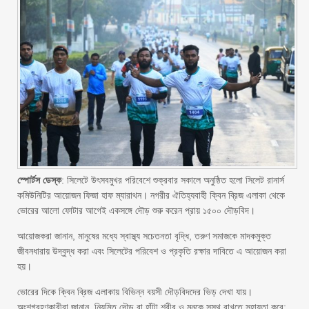
স্পোর্টস ডেস্ক
: সিলেটে উৎসবমুখর পরিবেশে শুক্রবার সকালে অনুষ্ঠিত হলো সিলেট রানার্স
কমিউনিটির আয়োজন ফিজা হাফ ম্যারাথন। নগরীর ঐতিহ্যবাহী ক্বিন ব্রিজ এলাকা থেকে
ভোরের আলো ফোটার আগেই একসঙ্গে দৌড় শুরু করেন প্রায় ১৫০০ দৌড়বিদ।
আয়োজকরা জানান, মানুষের মধ্যে স্বাস্থ্য সচেতনতা বৃদ্ধি, তরুণ সমাজকে মাদকমুক্ত
জীবনধারায় উদ্বুদ্ধ করা এবং সিলেটের পরিবেশ ও প্রকৃতি রক্ষার দাবিতে এ আয়োজন করা
হয়।
ভোরের দিকে ক্বিন ব্রিজ এলাকায় বিভিন্ন বয়সী দৌড়বিদদের ভিড় দেখা যায়।
অংশগ্রহণকারীরা জানান, নিয়মিত দৌড় বা হাঁটা শরীর ও মনকে সুস্থ রাখতে সহায়তা করে;