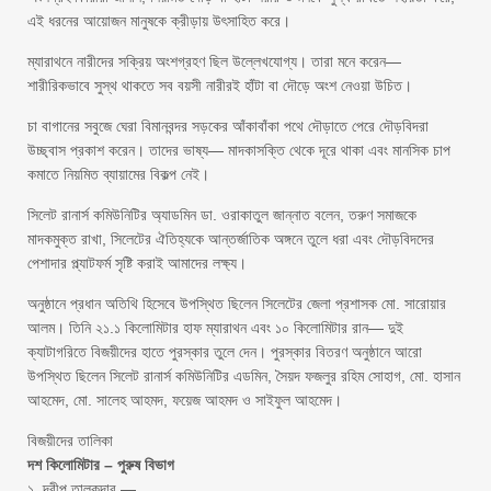
এই ধরনের আয়োজন মানুষকে ক্রীড়ায় উৎসাহিত করে।
ম্যারাথনে নারীদের সক্রিয় অংশগ্রহণ ছিল উল্লেখযোগ্য। তারা মনে করেন—
শারীরিকভাবে সুস্থ থাকতে সব বয়সী নারীরই হাঁটা বা দৌড়ে অংশ নেওয়া উচিত।
চা বাগানের সবুজে ঘেরা বিমানবন্দর সড়কের আঁকাবাঁকা পথে দৌড়াতে পেরে দৌড়বিদরা
উচ্ছ্বাস প্রকাশ করেন। তাদের ভাষ্য— মাদকাসক্তি থেকে দূরে থাকা এবং মানসিক চাপ
কমাতে নিয়মিত ব্যায়ামের বিকল্প নেই।
সিলেট রানার্স কমিউনিটির অ্যাডমিন ডা. ওরাকাতুল জান্নাত বলেন, তরুণ সমাজকে
মাদকমুক্ত রাখা, সিলেটের ঐতিহ্যকে আন্তর্জাতিক অঙ্গনে তুলে ধরা এবং দৌড়বিদদের
পেশাদার প্ল্যাটফর্ম সৃষ্টি করাই আমাদের লক্ষ্য।
অনুষ্ঠানে প্রধান অতিথি হিসেবে উপস্থিত ছিলেন সিলেটের জেলা প্রশাসক মো. সারোয়ার
আলম। তিনি ২১.১ কিলোমিটার হাফ ম্যারাথন এবং ১০ কিলোমিটার রান— দুই
ক্যাটাগরিতে বিজয়ীদের হাতে পুরস্কার তুলে দেন। পুরস্কার বিতরণ অনুষ্ঠানে আরো
উপস্থিত ছিলেন সিলেট রানার্স কমিউনিটির এডমিন, সৈয়দ ফজলুর রহিম সোহাগ, মো. হাসান
আহমেদ, মো. সালেহ আহমদ, ফয়েজ আহমদ ও সাইফুল আহমেদ।
বিজয়ীদের তালিকা
দশ কিলোমিটার – পুরুষ বিভাগ
১. দ্বীপ তালুকদার —