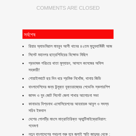
COMMENTS ARE CLOSED
সর্বশেষ
রিয়ার অ্যাডমিরাল মাহবুব আলী খানের ৪২তম মৃত্যুবার্ষিকী আজ
সিলেট মহানগর ছাত্রশিবিরের বিক্ষোভ মিছিল
প্রভাষক পরিচয়ে খাতা মূল্যায়ন, আসলে কলেজের অফিস
সহকারী!
গোয়াইনঘাটে ছয় দিন ধরে শ্রমিক নিখোঁজ, থানায় জিডি
বাংলাদেশিদের জন্য উন্মুক্ত যুক্তরাজ্যের শেভেনিং স্কলারশিপ
জাসদ ও যুব জোট সিলেট জেলা শাখার আলোচনা সভা
কানাডায় বিশ্বনাথ এসোসিয়েশনের আহবায়ক আবুল ও সদস্য
সচিব ইকবাল
দেশের পোলট্রি মাংসে মাত্রাতিরিক্ত অ্যান্টিমাইক্রোবিয়াল:
গবেষণা
নতুন বাংলাদেশের পথচলা শুরু হবে জুলাই স্মৃতি জাদুঘর থেকে :