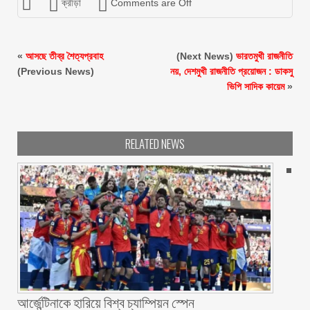
ক্রীড়া
Comments are Off
«
আসছে তীব্র শৈত্যপ্রবাহ
(Next News)
ভারতমুখী রাজনীতি
(Previous News)
নয়, দেশমুখী রাজনীতি প্রয়োজন : ডাকসু
ভিপি সাদিক কায়েম
»
RELATED NEWS
আর্জেন্টিনাকে হারিয়ে বিশ্ব চ্যাম্পিয়ন স্পেন