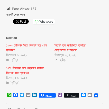
Post Views:
157
সংবাদটি শেয়ার করুন
WhatsApp
Related
১২০০ দৌড়বিদ নিয়ে সিলেটে হয়ে গেল
সিলেট হাফ ম্যারাথনে হাজারো
ম্যারাথন
দৌড়বিদের উপস্থিতি
ডিসেম্বর ৩, ২০২১
ডিসেম্বর ২, ২০২২
In "ক্রীড়া"
In "ক্রীড়া"
১৫শ দৌড়বিদ নিয়ে শুক্রবার সকালে
সিলেটে হাফ ম্যারাথন
ডিসেম্বর ৩, ২০২৫
In "ক্রীড়া"
WhatsApp
Facebook
Twitter
Print
LinkedIn
Viber
Messenger
Email
Share
Post