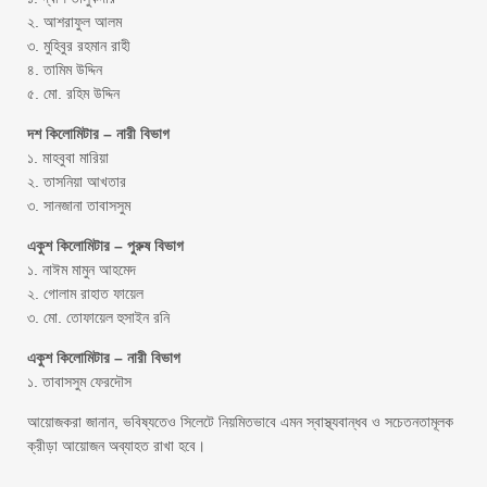
২. আশরাফুল আলম
৩. মুহিবুর রহমান রাহী
৪. তামিম উদ্দিন
৫. মো. রহিম উদ্দিন
দশ কিলোমিটার – নারী বিভাগ
১. মাহবুবা মারিয়া
২. তাসনিয়া আখতার
৩. সানজানা তাবাসসুম
একুশ কিলোমিটার – পুরুষ বিভাগ
১. নাঈম মামুন আহমেদ
২. গোলাম রাহাত ফায়েল
৩. মো. তোফায়েল হুসাইন রনি
একুশ কিলোমিটার – নারী বিভাগ
১. তাবাসসুম ফেরদৌস
আয়োজকরা জানান, ভবিষ্যতেও সিলেটে নিয়মিতভাবে এমন স্বাস্থ্যবান্ধব ও সচেতনতামূলক
ক্রীড়া আয়োজন অব্যাহত রাখা হবে।