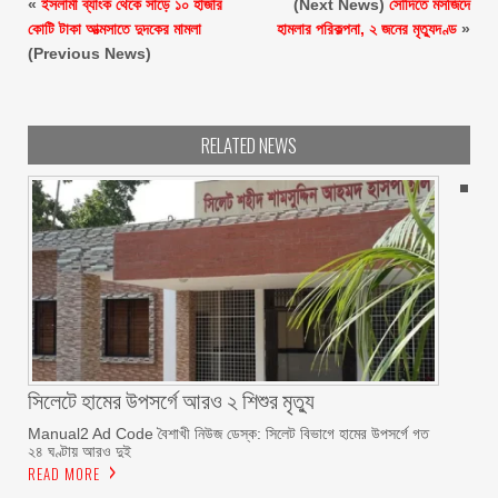
«
ইসলামী ব্যাংক থেকে সাড়ে ১০ হাজার
(Next News)
সৌদিতে মসজিদে
কোটি টাকা আত্মসাতে দুদকের মামলা
হামলার পরিকল্পনা, ২ জনের মৃত্যুদণ্ড
»
(Previous News)
RELATED NEWS
সিলেটে হামের উপসর্গে আরও ২ শিশুর মৃত্যু
Manual2 Ad Code বৈশাখী নিউজ ডেস্ক: সিলেট বিভাগে হামের উপসর্গে গত
২৪ ঘণ্টায় আরও দুই
READ MORE