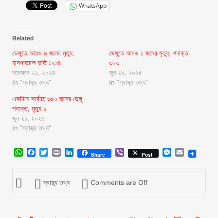
WhatsApp
Related
ডেঙ্গুতে আরও ৯ জনের মৃত্যু,
ডেঙ্গুতে আরও ১ জনের মৃত্যু, শনাক্ত
হাসপাতালে ভর্তি ১২১৪
৩৮৩
নভেম্বর ২১, ২০২৪
জুন ২৯, ২০২৫
In "স্বাস্থ্য তথ্য"
In "স্বাস্থ্য তথ্য"
একদিনে সর্বোচ্চ ৩৫২ জনের ডেঙ্গু
শনাক্ত, মৃত্যু ১
জুন ২১, ২০২৫
In "স্বাস্থ্য তথ্য"
WhatsApp
Facebook
Twitter
Print
LinkedIn
Viber
Messenger
Email
Share
Post
স্বাস্থ্য তথ্য
Comments are Off