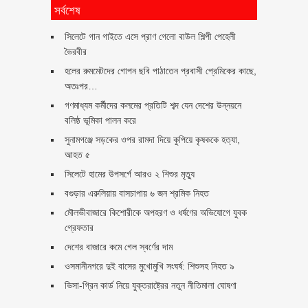
সর্বশেষ
সিলেটে গান গাইতে এসে প্রাণ গেলো বাউল শিল্পী পেহেলী
ভৈরবীর
হলের রুমমেটদের গোপন ছবি পাঠাতেন প্রবাসী প্রেমিকের কাছে,
অতঃপর…
গণমাধ্যম কর্মীদের কলমের প্রতিটি শব্দ যেন দেশের উন্নয়নে
বলিষ্ঠ ভূমিকা পালন করে
সুনামগঞ্জে সড়কের ওপর রামদা দিয়ে কুপিয়ে কৃষককে হত্যা,
আহত ৫
সিলেটে হামের উপসর্গে আরও ২ শিশুর মৃত্যু
বগুড়ার এরুলিয়ায় বাসচাপায় ৬ জন শ্রমিক নিহত
মৌলভীবাজারে কিশোরীকে অপহরণ ও ধর্ষণের অভিযোগে যুবক
গ্রেফতার
দেশের বাজারে কমে গেল স্বর্ণের দাম
ওসমানীনগরে দুই বাসের মুখোমুখি সংঘর্ষ: শিশুসহ নিহত ৯
ভিসা-গ্রিন কার্ড নিয়ে যুক্তরাষ্ট্রের নতুন নীতিমালা ঘোষণা