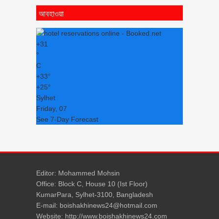
আবহাওয়া
+
31
°
C
+
33°
+
25°
Sylhet
Friday, 07
See 7-Day Forecast
Editor: Mohammed Mohsin
Office: Block C, House 10 (Ist Floor)
KumarPara, Sylhet-3100, Bangladesh
E-mail: boishakhinews24@hotmail.com
Website: http://www.boishakhinews24.com