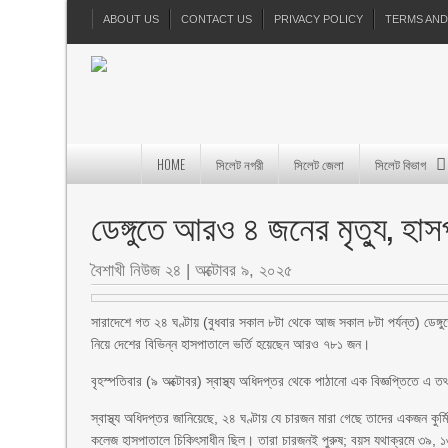
ABOUT US
CONTACT US
PRIVACY POLICY
TERMS AND
HOME
সিলেট নগরী
সিলেট জেলা
সিলেট বিভাগ
ডেঙ্গুতে আরও ৪ জনের মৃত্যু, হা
বৈশাখী নিউজ ২৪
|
অক্টোবর ৯, ২০২৫
সারাদেশে গত ২৪ ঘণ্টায় (বুধবার সকাল ৮টা থেকে আজ সকাল ৮টা পর্যন্ত) ডেঙ্গ
নিয়ে দেশের বিভিন্ন হাসপাতালে ভর্তি হয়েছেন আরও ৭৮১ জন।
বৃহস্পতিবার (৯ অক্টোবর) স্বাস্থ্য অধিদপ্তর থেকে পাঠানো এক বিজ্ঞপ্তিতে এ 
স্বাস্থ্য অধিদপ্তর জানিয়েছে, ২৪ ঘণ্টায় যে চারজন মারা গেছে তাদের একজন ক
কলেজ হাসপাতালে চিকিৎসাধীন ছিল। তারা চারজনই পুরুষ; বয়স যথাক্রমে ৩৯, ১