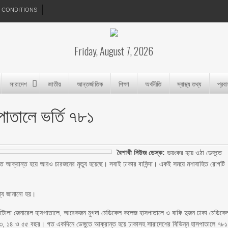
 CONDITIONS
Friday, August 7, 2026
সারাদেশ
জাতীয়
আন্তর্জাতিক
শিক্ষা
অর্থনীতি
স্বাস্থ্য তথ্য
প্রব
সপাতালে ভর্তি ৭৮১
বৈশাখী নিউজ ডেস্ক:
ভয়ংকর হয়ে ওঠা ডেঙ্গুতে
ুতে আক্রান্ত হয়ে আরও চারজনের মৃত্যু হয়েছে। সবাই ঢাকার বাসিন্দা। একই সময়ে মশাবাহিত রোগটি
তথ্য জানানো হয়।
ুর্মিটোলা জেনারেল হাসপাতালে, আরেকজন মুগদা মেডিকেল কলেজ হাসপাতালে ও বাকি দুজন ঢাকা মেডিকে
৩, ১৪ ও ৫৫ বছর। গত একদিনে ডেঙ্গুতে আক্রান্ত হয়ে ঢাকাসহ সারাদেশের বিভিন্ন হাসপাতালে ৭৮১