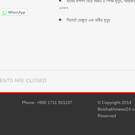
হামের উপসর্গ নিয়ে আরও ৩ শিশুর মৃত্যু, আক্রান
১০৮০
WhatsApp
সিলেটে ডেঙ্গুতে এক নারীর মৃত্যু
ENTS ARE CLOSED
Phone: +880 1711 921197
© Copyright-2014
Boishakhinews24.co
Reserved