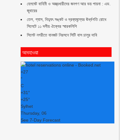
হেলমেট বাহিনী ও অস্ত্রধারীদের জনগণ আর ভয় পায়না : এড.
জুবায়ের
তেল, গ্যাস, বিদ্যুৎ সঙ্কট ও দ্রব্যমূল্যের ঊর্ধ্বগতি রোধে
সিলেটে ১১ দলীয় ঐক্যের স্মারকলিপি
সিলেট নগরীতে যানজট নিরসনে সিটি বাস চালুর দাবি
আবহাওয়া
+
27
°
C
+
31°
+
25°
Sylhet
Thursday, 06
See 7-Day Forecast