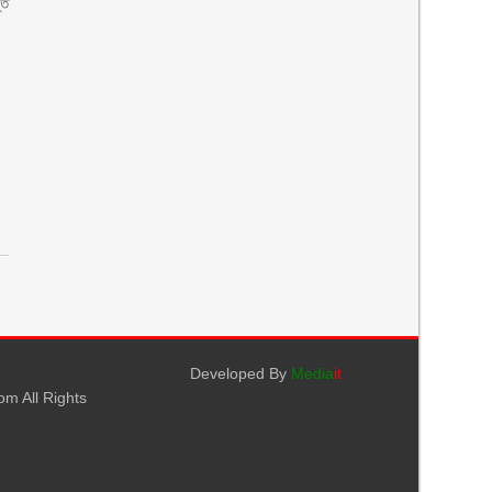
্ত
Developed By
Media
it
m All Rights