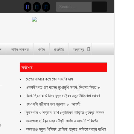
Search
for:
াস
আইন আদালত
পর্যটন
রাজনীতি
অন্যান্য
সর্বশেষ
দেশের বাজারে কমে গেল স্বর্ণের দাম
ওসমানীনগরে দুই বাসের মুখোমুখি সংঘর্ষ: শিশুসহ নিহত ৮
ভিসা-গ্রিন কার্ড নিয়ে যুক্তরাষ্ট্রের নতুন নীতিমালা ঘোষণা
এসএসসি পরীক্ষার ফল প্রকাশ ১০ আগস্ট
সুনামগঞ্জে ৩ সন্তান রেখে প্রেমিকের বাড়িতে গৃহবধূর অনশন
কমলগঞ্জে হাবিবুন নেছা চৌধুরী গার্লস একাডেমি পরিদর্শন
ল
কমলগঞ্জে স্কুল শিক্ষিকা রোজিনা হত্যার অভিযোগপত্র দাখিল