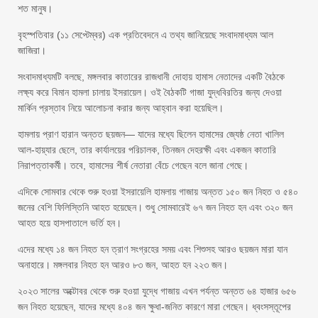
শত মানুষ।
বৃহস্পতিবার (১১ সেপ্টেম্বর) এক প্রতিবেদনে এ তথ্য জানিয়েছে সংবাদমাধ্যম আল
জাজিরা।
সংবাদমাধ্যমটি বলছে, মঙ্গলবার কাতারের রাজধানী দোহায় হামাস নেতাদের একটি বৈঠকে
লক্ষ্য করে বিমান হামলা চালায় ইসরায়েল। ওই বৈঠকটি গাজা যুদ্ধবিরতির জন্য দেওয়া
মার্কিন প্রস্তাব নিয়ে আলোচনা করার জন্য আহ্বান করা হয়েছিল।
হামলায় প্রাণ হারান অন্তত ছয়জন— যাদের মধ্যে ছিলেন হামাসের জ্যেষ্ঠ নেতা খালিল
আল-হায়্যার ছেলে, তার কার্যালয়ের পরিচালক, তিনজন দেহরক্ষী এবং একজন কাতারি
নিরাপত্তাকর্মী। তবে, হামাসের শীর্ষ নেতারা বেঁচে গেছেন বলে জানা গেছে।
এদিকে সোমবার থেকে শুরু হওয়া ইসরায়েলি হামলায় গাজায় অন্তত ১৫০ জন নিহত ও ৫৪০
জনের বেশি ফিলিস্তিনি আহত হয়েছেন। শুধু সোমবারেই ৬৭ জন নিহত হন এবং ৩২০ জন
আহত হয়ে হাসপাতালে ভর্তি হন।
এদের মধ্যে ১৪ জন নিহত হন ত্রাণ সংগ্রহের সময় এবং শিশুসহ আরও ছয়জন মারা যান
অনাহারে। মঙ্গলবার নিহত হন আরও ৮৩ জন, আহত হন ২২৩ জন।
২০২৩ সালের অক্টোবর থেকে শুরু হওয়া যুদ্ধে গাজায় এখন পর্যন্ত অন্তত ৬৪ হাজার ৬৫৬
জন নিহত হয়েছেন, যাদের মধ্যে ৪০৪ জন ক্ষুধা-জনিত কারণে মারা গেছেন। ধ্বংসস্তূপের