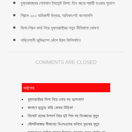
যুক্তরাজ্যের গ্লোবাল ট্যালেন্ট ভিসা: তিন বছরে স্থায়ী হওয়ার সুযোগ
গ্রিসে ২০২ অভিবাসী উদ্ধার, অধিকাংশই বাংলাদেশি
ভিসা-গ্রিন কার্ড নিয়ে যুক্তরাষ্ট্রের নতুন নীতিমালা ঘোষণা
শক্তিশালী ভূমিকম্পে কেঁপে উঠল ফিলিপাইন
COMMENTS ARE CLOSED
সর্বশেষ
যুক্তরাষ্ট্রের ভিসা নিয়ে এবার বড় দুঃসংবাদ!
জাপানে ভুতুড়ে বাড়ি কেনার হিড়িক!
সিলেটে হামের উপসর্গ নিয়ে দুই শিশু সহ তিনজনের মৃত্যু
মৌলভীবাজার সীমান্তে বিএসএফের গুলিতে যুবকের ‍মৃত্যু