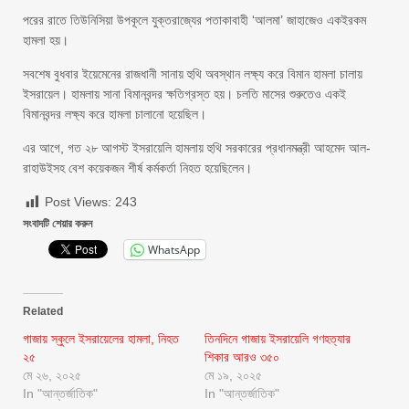
পরের রাতে তিউনিসিয়া উপকূলে যুক্তরাজ্যের পতাকাবাহী ‘আলমা’ জাহাজেও একইরকম
হামলা হয়।
সবশেষ বুধবার ইয়েমেনের রাজধানী সানায় হুথি অবস্থান লক্ষ্য করে বিমান হামলা চালায়
ইসরায়েল। হামলায় সানা বিমানবন্দর ক্ষতিগ্রস্ত হয়। চলতি মাসের শুরুতেও একই
বিমানবন্দর লক্ষ্য করে হামলা চালানো হয়েছিল।
এর আগে, গত ২৮ আগস্ট ইসরায়েলি হামলায় হুথি সরকারের প্রধানমন্ত্রী আহমেদ আল-
রাহাউইসহ বেশ কয়েকজন শীর্ষ কর্মকর্তা নিহত হয়েছিলেন।
Post Views:
243
সংবাদটি শেয়ার করুন
WhatsApp
Related
গাজায় স্কুলে ইসরায়েলের হামলা, নিহত
তিনদিনে গাজায় ইসরায়েলি গণহত্যার
২৫
শিকার আরও ৩৫০
মে ২৬, ২০২৫
মে ১৯, ২০২৫
In "আন্তর্জাতিক"
In "আন্তর্জাতিক"