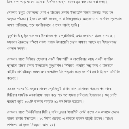
নিচে চাপা পড়ে আরও অনেকে নিখোঁজ রয়েছেন, যাদের মৃত বলে মনে করা হচ্ছে।
সোমবার দুপুরে লেবাননের বেকা ও হারমেল জেলায় ইসরায়েলি বিমান হামলায় নিহত হন
অন্তত পাঁচজন। ইসরায়েল দাবি করেছে, তারা হিজবুল্লাহর অস্ত্রগুদাম ও সামরিক স্থাপনায়
হামলা চালিয়েছে, তবে স্বাধীনভাবে এ তথ্য যাচাই হয়নি।
যুদ্ধবিরতি চুক্তি ভঙ্গ করে ইসরায়েল প্রায় প্রতিদিনই এখন লেবাননে হামলা চালাচ্ছে।
মঙ্গলবার বৈরুতের দক্ষিণে বারজা গ্রামে ইসরায়েলি ড্রোন হামলায় আহত হন হিজবুল্লাহর
একজন সদস্য।
সোমবার রাতে সিরিয়ার হোমসের একটি বিমানঘাঁটি ও লাতাকিয়ার কাছে একটি সামরিক
ব্যারাকে হামলা চালায় ইসরায়েলি যুদ্ধবিমান। সিরিয়ার পররাষ্ট্র মন্ত্রণালয় এ হামলাকে
রাষ্ট্রীয় সার্বভৌমত্ব লঙ্ঘন এবং আঞ্চলিক নিরাপত্তার জন্য সরাসরি হুমকি হিসেবে অভিহিত
করেছে।
২০২৪ সালের ডিসেম্বরে সাবেক প্রেসিডেন্ট বাশার আল-আসাদের পতনের পর থেকে
সিরিয়ার সামরিক অবকাঠামো লক্ষ্য করে শত শত হামলা চালিয়েছে ইসরায়েল। শুধু চলতি
বছরেই প্রায় ১০০টি হামলায় অন্তত ৬১ জন নিহত হয়েছেন।
সোমবার রাতে তিউনিসিয়ার সিদি বু সাঈদ বন্দরে ‘ফ্যামিলি বোট’ নামের এক জাহাজে ড্রোন
হামলা চালায় ইসরায়েল। ২৩ মিটার দৈর্ঘ্যের এ জাহাজে ছয়জন যাত্রী ছিলেন। আগুন
লাগলেও তা দ্রুত নিয়ন্ত্রণে আনা হয়।