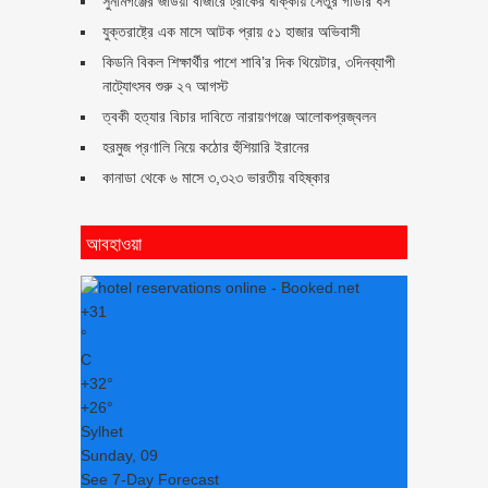
সুনামগঞ্জের জাউয়া বাজারে ট্রাকের ধাক্কায় সেতুর গার্ডার ধস
যুক্তরাষ্ট্রে এক মাসে আটক প্রায় ৫১ হাজার অভিবাসী
কিডনি বিকল শিক্ষার্থীর পাশে শাবি’র দিক থিয়েটার, ৩দিনব্যাপী
নাট্যোৎসব শুরু ২৭ আগস্ট
ত্বকী হত্যার বিচার দাবিতে নারায়ণগঞ্জে আলোকপ্রজ্বলন
হরমুজ প্রণালি নিয়ে কঠোর হুঁশিয়ারি ইরানের
কানাডা থেকে ৬ মাসে ৩,৩২৩ ভারতীয় বহিষ্কার
আবহাওয়া
+
31
°
C
+
32°
+
26°
Sylhet
Sunday, 09
See 7-Day Forecast