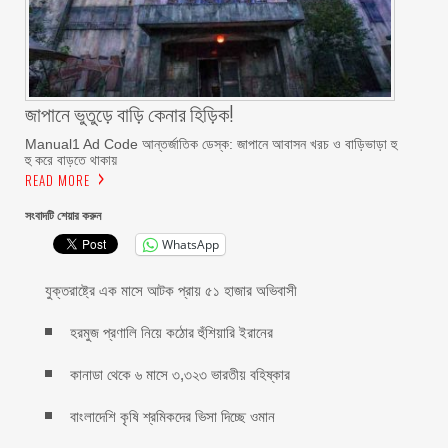
জাপানে ভুতুড়ে বাড়ি কেনার হিড়িক!
Manual1 Ad Code আন্তর্জাতিক ডেস্ক: জাপানে আবাসন খরচ ও বাড়িভাড়া হু
হু করে বাড়তে থাকায়
READ MORE
সংবাদটি শেয়ার করুন
WhatsApp
যুক্তরাষ্ট্রে এক মাসে আটক প্রায় ৫১ হাজার অভিবাসী
হরমুজ প্রণালি নিয়ে কঠোর হুঁশিয়ারি ইরানের
কানাডা থেকে ৬ মাসে ৩,৩২৩ ভারতীয় বহিষ্কার
বাংলাদেশি কৃষি শ্রমিকদের ভিসা দিচ্ছে ওমান