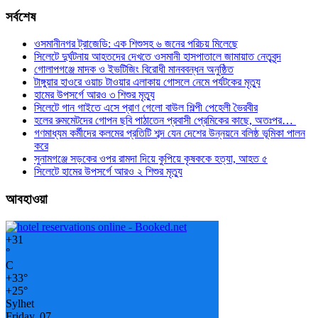
সর্বশেষ
ওসমানীনগর ট্রাজেডি: এক শিশুসহ ৬ জনের পরিচয় মিলেছে
সিলেটে দুর্ঘটনায় আহতদের দেখতে ওসমানী হাসপাতালে জামায়াত নেতৃবৃন্দ
গোলাপগঞ্জে মাদক ও ইভটিজিং বিরোধী মানববন্ধন অনুষ্ঠিত
টাঙ্গুয়ার হাওরে ওয়াচ টাওয়ার এলাকায় গোসলে নেমে পর্যটকের মৃত্যু
হামের উপসর্গে আরও ৩ শিশুর মৃত্যু
সিলেটে গান গাইতে এসে প্রাণ গেলো বাউল শিল্পী পেহেলী ভৈরবীর
হলের রুমমেটদের গোপন ছবি পাঠাতেন প্রবাসী প্রেমিকের কাছে, অতঃপর…
গণমাধ্যম কর্মীদের কলমের প্রতিটি শব্দ যেন দেশের উন্নয়নে বলিষ্ঠ ভূমিকা পালন
করে
সুনামগঞ্জে সড়কের ওপর রামদা দিয়ে কুপিয়ে কৃষককে হত্যা, আহত ৫
সিলেটে হামের উপসর্গে আরও ২ শিশুর মৃত্যু
আবহাওয়া
+
31
°
C
+
33°
+
25°
Sylhet
Friday, 07