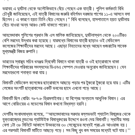
ভয়াবহ এ দুর্ঘটনা থেকে অলৌকিভাবে বেঁচে গেছেন এক যাত্রী। পুলিশ কর্মকর্তা বিধি
চৌধুরী জানিয়েছেন, এই যাত্রী বিমানের জরুরি বহির্গমন দরজার পাশের ১১-এ আসনে বসা
ছিলেন। এ কারণে হয়ত তিনি বেঁচে গেছেন।” বিধি বলেছেন, হাসপাতালে হয়ত দুর্ঘটনায়
বেঁচে যাওয়া অন্য আরও কেউ থাকতে পারেন।
আহমেদাবাদ পুলিশের প্রধান জি এস মালিক জানিয়েছেন, দুর্ঘটনাস্থল থেকে ২০০টিরও
বেশি মরদেহ উদ্ধার করা হয়েছে। যারমধ্যে বিমানের যাত্রী ছাড়াও ওই মেডিকেল
কলেজের শিক্ষার্থীদের মরদেহ আছে। এছাড়া নিহতদের মধ্যে আছেন গুজরাটের সাবেক
মুখ্যমন্ত্রী বিজয় রুপানি।
ভারতের স্বাস্থ্য সচিব ধনঞ্জয় দ্বিবেদী বিমানে থাকা যাত্রী ও ওই ছাত্রাবাসে থাকা
শিক্ষার্থীদের পরিবারের সদস্যদের ডিএনএ সেম্পল দেওয়ার অনুরোধ জানিয়েছেন। যেন
মরদেহগুলো শনাক্ত করা যায়।
বিমানটি মেডিকেল কলেজের ছাত্রাবাসে আছড়ে পড়ার পর টুকরো টুকরো হয়ে যায়। এটির
লেজের অংশটি ছাত্রাবাসের একটি ভবনের ছাদে এখনো পড়ে আছে।
বিমানটি ছিল বোয়িং ৭৮৭-৮ ড্রিমলাইনার। যা বিশ্বের অন্যতম আধুনিক বিমান। এর
আগে বোয়িংয়ের এ মডেলের বিমান কখনো বিধ্বস্ত হয়নি।
দেশটির সংবাদমাধ্যম বলেছে, ‘‘আহমেদাবাদের সরদার বল্লভভাই প্যাটেল বিমাবন্দর থেকে
যুক্তরাজ্যের লন্ডনের গ্যাটউইক বিমানবন্দরের উদ্দেশে রওনা দেয় বিমানটি। স্থানীয় সময়
বেলা ১টা ৩৮ মিনিটে আকাশে উড্ডয়নের ৩০ সেকেন্ডের মধ্যেই প্রচণ্ড আওয়াজ হয়।
এর পরপরই বিমানটি মাটিতে আছড়ে পড়ে। সব কিছু খুব কম সময়ের মধ্যেই ঘটে যায়।’’