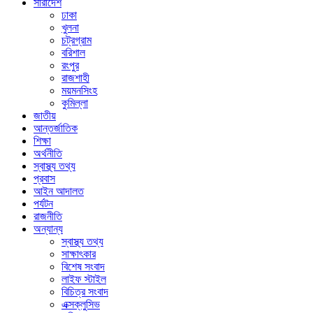
সারাদেশ
ঢাকা
খুলনা
চট্রগ্রাম
বরিশাল
রংপুর
রাজশাহী
ময়মনসিংহ
কুমিল্লা
জাতীয়
আন্তর্জাতিক
শিক্ষা
অর্থনীতি
স্বাস্থ্য তথ্য
প্রবাস
আইন আদালত
পর্যটন
রাজনীতি
অন্যান্য
স্বাস্থ্য তথ্য
সাক্ষাৎকার
বিশেষ সংবাদ
লাইফ স্টাইল
বিচিত্র সংবাদ
এক্সক্লুসিভ