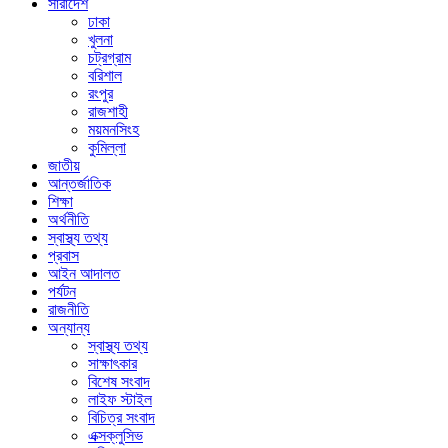
সারাদেশ
ঢাকা
খুলনা
চট্রগ্রাম
বরিশাল
রংপুর
রাজশাহী
ময়মনসিংহ
কুমিল্লা
জাতীয়
আন্তর্জাতিক
শিক্ষা
অর্থনীতি
স্বাস্থ্য তথ্য
প্রবাস
আইন আদালত
পর্যটন
রাজনীতি
অন্যান্য
স্বাস্থ্য তথ্য
সাক্ষাৎকার
বিশেষ সংবাদ
লাইফ স্টাইল
বিচিত্র সংবাদ
এক্সক্লুসিভ