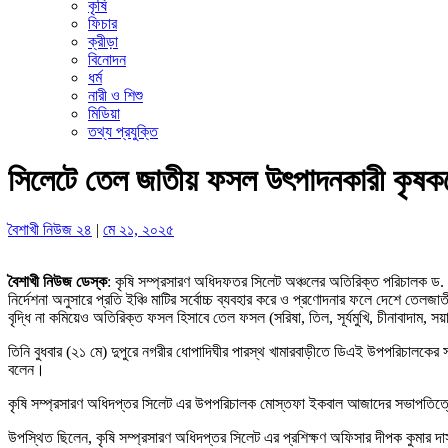
কৃষি
ফিচার
ক্রীড়া
বিনোদন
ধর্ম
নারী ও শিশু
মিডিয়া
তথ্য প্রযুক্তি
সিলেটে তেল জাতীয় ফসল উৎপাদনকারী কৃষকদ
বৈশাখী নিউজ ২৪
|
মে ২১, ২০২৫
বৈশাখী নিউজ ডেস্ক
: কৃষি সম্প্রসারণ অধিদফতর সিলেট অঞ্চলের অতিরিক্ত পরিচালক ড.
নির্দেশনা অনুসারে প্রতি ইঞ্চি মাটির সর্বোচ্চ ব্যবহার করে ও প্রণোদনার ফলে দেশে তে
বৃদ্ধি না কমিয়েও অতিরিক্ত ফসল হিসাবে তেল ফসল (সরিষা, তিল, সূর্যমুখি, চীনাবাদাম,
তিনি বুধবার (২১ মে) দুপুরে নগরীর ধোপাদিঘীর পারস্থ খামারবাড়ীতে ডিএই উপপরিচালকের সম
বলেন।
কৃষি সম্প্রসারণ অধিদপ্তর সিলেট এর উপপরিচালক মোস্তফা ইকবাল আজাদের সভাপতিত্বে 
উপস্থিত ছিলেন, কৃষি সম্প্রসারণ অধিদপ্তর সিলেট এর প্রশিক্ষণ অফিসার দীপক কুমার দ