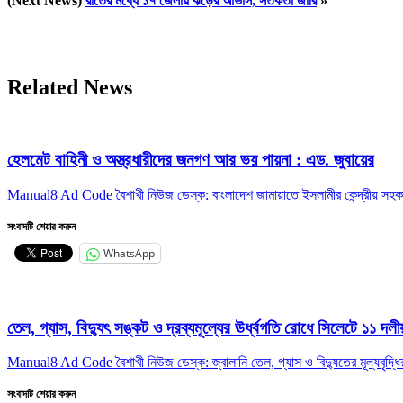
(Next News)
রাতের মধ্যে ১৭ জেলায় ঝড়ের আভাস, সতর্কতা জারি
»
Related News
হেলমেট বাহিনী ও অস্ত্রধারীদের জনগণ আর ভয় পায়না : এড. জুবায়ের
Manual8 Ad Code বৈশাখী নিউজ ডেস্ক: বাংলাদেশ জামায়াতে ইসলামীর কেন্দ্রীয় সহকা
সংবাদটি শেয়ার করুন
WhatsApp
তেল, গ্যাস, বিদ্যুৎ সঙ্কট ও দ্রব্যমূল্যের ঊর্ধ্বগতি রোধে সিলেটে ১১ দল
Manual8 Ad Code বৈশাখী নিউজ ডেস্ক: জ্বালানি তেল, গ্যাস ও বিদ্যুতের মূল্যবৃদ্ধির স
সংবাদটি শেয়ার করুন