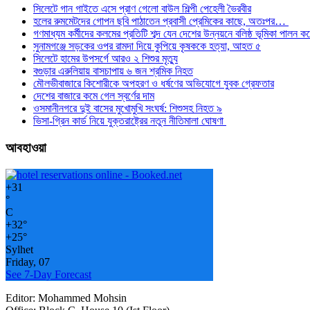
সিলেটে গান গাইতে এসে প্রাণ গেলো বাউল শিল্পী পেহেলী ভৈরবীর
হলের রুমমেটদের গোপন ছবি পাঠাতেন প্রবাসী প্রেমিকের কাছে, অতঃপর…
গণমাধ্যম কর্মীদের কলমের প্রতিটি শব্দ যেন দেশের উন্নয়নে বলিষ্ঠ ভূমিকা পালন ক
সুনামগঞ্জে সড়কের ওপর রামদা দিয়ে কুপিয়ে কৃষককে হত্যা, আহত ৫
সিলেটে হামের উপসর্গে আরও ২ শিশুর মৃত্যু
বগুড়ার এরুলিয়ায় বাসচাপায় ৬ জন শ্রমিক নিহত
মৌলভীবাজারে কিশোরীকে অপহরণ ও ধর্ষণের অভিযোগে যুবক গ্রেফতার
দেশের বাজারে কমে গেল স্বর্ণের দাম
ওসমানীনগরে দুই বাসের মুখোমুখি সংঘর্ষ: শিশুসহ নিহত ৯
ভিসা-গ্রিন কার্ড নিয়ে যুক্তরাষ্ট্রের নতুন নীতিমালা ঘোষণা
আবহাওয়া
+
31
°
C
+
32°
+
25°
Sylhet
Friday, 07
See 7-Day Forecast
Editor: Mohammed Mohsin