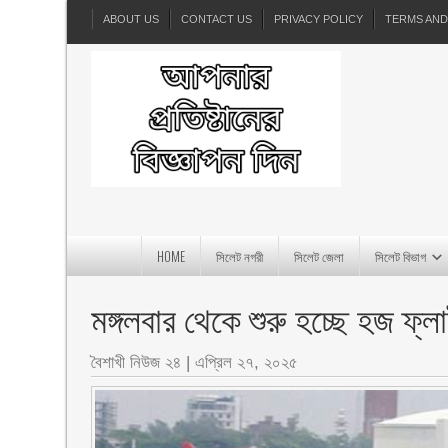
ABOUT US
CONTACT US
PRIVACY POLICY
TERMS AND
HOME
সিলেট নগরী
সিলেট জেলা
সিলেট বিভাগ
মঙ্গলবার থেকে শুরু হচ্ছে হজ ফ্ল
বৈশাখী নিউজ ২৪
|
এপ্রিল ২৭, ২০২৫