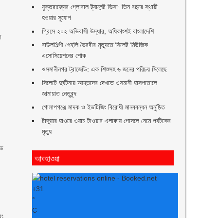
যুক্তরাজ্যের গ্লোবাল ট্যালেন্ট ভিসা: তিন বছরে স্থায়ী
হওয়ার সুযোগ
গ্রিসে ২০২ অভিবাসী উদ্ধার, অধিকাংশই বাংলাদেশি
আ
বাউলশিল্পী পেহলি ভৈরবীর মৃত্যুতে সিলেট মিউজিক
এসোসিয়েশনের শোক
ওসমানীনগর ট্রাজেডি: এক শিশুসহ ৬ জনের পরিচয় মিলেছে
সিলেটে দুর্ঘটনায় আহতদের দেখতে ওসমানী হাসপাতালে
জামায়াত নেতৃবৃন্দ
গোলাপগঞ্জে মাদক ও ইভটিজিং বিরোধী মানববন্ধন অনুষ্ঠিত
টাঙ্গুয়ার হাওরে ওয়াচ টাওয়ার এলাকায় গোসলে নেমে পর্যটকের
মৃত্যু
ইড
আবহাওয়া
+
31
°
C
বং