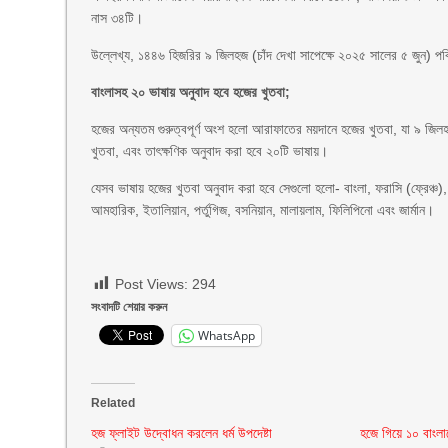
নাস ৩৪টি।
উল্লেখ্য, ১৪৪৬ হিজরির ৯ জিলহজ (চাঁদ দেখা সাপেক্ষে ২০২৫ সালের ৫ জুন) পব
বাংলাসহ ২০ ভাষায় অনুবাদ হবে হজের খুতবা;
হজের অন্যতম গুরুত্বপূর্ণ অংশ হলো আরাফাতের ময়দানে হজের খুতবা, যা ৯ জিলহ
খুতবা, এবং তাৎক্ষণিক অনুবাদ করা হবে ২০টি ভাষায়।
যেসব ভাষায় হজের খুতবা অনুবাদ করা হবে সেগুলো হলো- বাংলা, ফরাসি (ফ্রেঞ্চ), মা
আমহারিক, ইতালিয়ান, পর্তুগিজ, বসনিয়ান, মালায়লাম, ফিলিপিনো এবং জার্মান।
Post Views:
294
সংবাদটি শেয়ার করুন
WhatsApp
Related
হজ ফ্লাইট উদ্বোধন করলেন ধর্ম উপদেষ্টা
হজে গিয়ে ১০ বাংলাদ