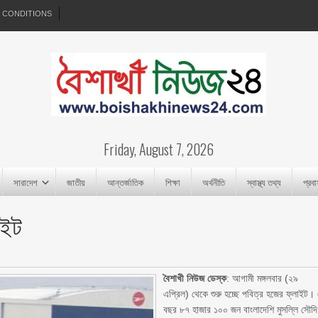
 CONDITIONS
Friday, August 7, 2026
সারাদেশ
জাতীয়
আন্তর্জাতিক
শিক্ষা
অর্থনীতি
স্বাস্থ্য তথ্য
প্রব
াইট
বৈশাখী নিউজ ডেস্ক
: আগামী মঙ্গলবার (২৯
এপ্রিল) থেকে শুরু হচ্ছে পবিত্র হজের ফ্লাইট।
বছর ৮৭ হাজার ১০০ জন বাংলাদেশি মুসল্লি সৌদি