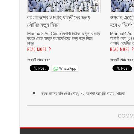
বাংলাদেশের ওমরাহ যাত্রীদের জন্য
ওমরাহ এজেন্
সৌদির নতুন নিয়ম
হবে ৫ নির্দেশ
Manual8 Ad Code বৈশাখী নিউজ ডেস্ক: ওমরাহ
Manual4 Ad C
করতে যেতে ইচ্ছুক বাংলাদেশিদের জন্য নতুন নিয়ম
আগামী বছর (১৪৪
চালুর
ওমরাহ এজেন্সির ত
READ MORE
READ MORE
সংবাদটি শেয়ার করুন
সংবাদটি শেয়ার করুন
WhatsApp
সফর মাসের চাঁদ দেখা গেছে, ১২ আগস্ট আখেরি চাহার শোম্বা
COMM