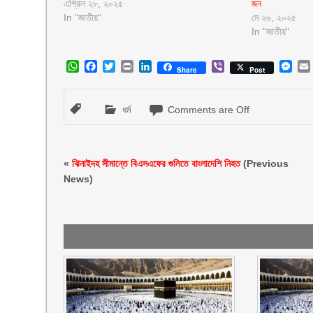
এপ্রিল ২৮, ২০২৫
জন
In "জাতীয়"
মে ২৬, ২০২৫
In "জাতীয়"
WhatsApp
Facebook
Twitter
Print
LinkedIn
Viber
Mes
Share
Post
ধর্ম
Comments are Off
«
ঝিনাইদহ সীমান্তে বিএসএফের গুলিতে বাংলাদেশি নিহত
(Previous
News)