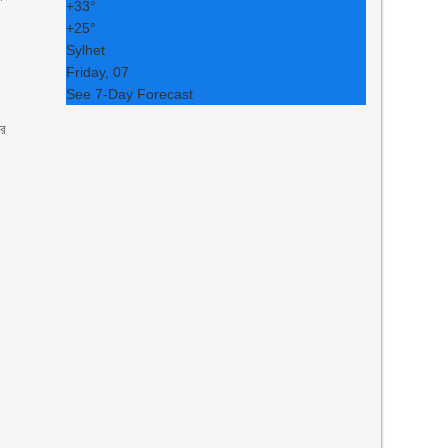
+
33°
+
25°
Sylhet
Friday, 07
See 7-Day Forecast
ের