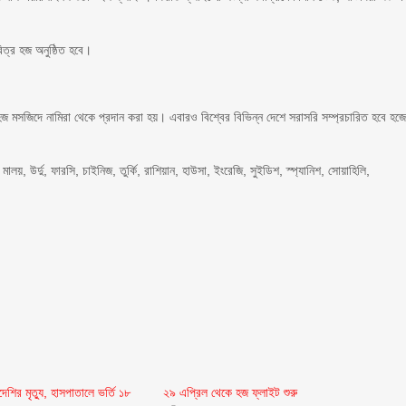
িত্র হজ অনুষ্ঠিত হবে।
জ মসজিদে নামিরা থেকে প্রদান করা হয়। এবারও বিশ্বের বিভিন্ন দেশে সরাসরি সম্প্রচারিত হবে হজ
লয়, উর্দু, ফারসি, চাইনিজ, তুর্কি, রাশিয়ান, হাউসা, ইংরেজি, সুইডিশ, স্প্যানিশ, সোয়াহিলি,
েশির মৃত্যু, হাসপাতালে ভর্তি ১৮
২৯ এপ্রিল থেকে হজ ফ্লাইট শুরু